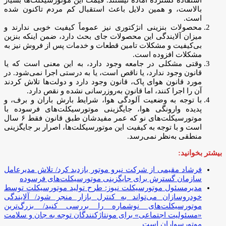
بالاست، و همین دلایل باعث استقبال کم مردم تاکنون شده
است.
محصولات بنزینی انژکتوری نیز عموماً کیفیت خوبی ندارند و
میزان آلایندگی این محصولات جای بحث دارد، ضمن اینکه بنزین
بی‌کیفیت و مشکلات تامین قطعات و خدمات پس از فروش نیز به
مشکلات افزوده است.
وقتی مشکلی در جامعه وجود دارد، به این معنی است که یا
قانون وجود ندارد، یا ناقص است، یا به درستی اجرا نمی‌شود. در
مورد قانون هوای پاک، قانون وجود دارد و دولت‌ها تلاش کردند
آن را اجرا کنند، اما قانون به‌روزرسانی نشده و نقص دارد.
با توجه به وضعیت آلودگی هوا، شرایط بارش باران و برف، و
پدیده وارونگی هوا، جایگزینی موتورسیکلت‌های فرسوده با
موتورسیکلت‌های نو که عمر مفیدشان طبق قانون فقط ۶ سال
است و با توجه به کیفیت این موتورسیکلت‌ها، اصرار بر جایگزینی
منطقی به‌نظر نمی‌رسد.
بیشتر بخوانید:
فرشاد مقیمی از شرکت نیرو موتور بازدید کرد/ تلاش مدیرعامل
سازمان گسترش برای جایگزینی موتورسیکلت‌های فرسوده
مدیرمسئول موتورسیکلت نیوز: طرح تولید موتورسیکلت توسط
خودروسازان می‌تواند به کنترل بازار منجر شود/ آلایندگی
موتورسیکلت‌های نوشماره را بررسی کنید/ بزرگ‌ترین
«مسئولیت اجتماعی» برای مونتاژکنندگان توجه به جان و سلامت
موتورسواران است