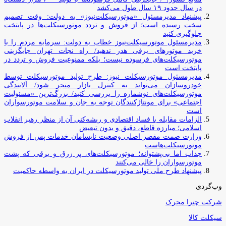
در سال حدود ۱۹ سال طول می‌کشد
پیشنهاد مدیرمسئول «موتورسیکلت‌نیوز» به دولت: وقت تصمیم
سخت رسیده است؛ از فروش و تردد موتورسیکلت‌ها در پایتخت
جلوگیری کنید
مدیرمسئول موتورسیکلت‌نیوز خطاب به دولت: سرمایه مردم را با
خرید موتورهای برقی هدر ندهید/ راه نجات تهران جایگزینی
موتورسیکلت‌های فرسوده نیست؛ بلکه ممنوعیت فروش و تردد در
پایتخت است
مدیرمسئول موتورسیکلت نیوز: طرح تولید موتورسیکلت توسط
خودروسازان می‌تواند به کنترل بازار منجر شود/ آلایندگی
موتورسیکلت‌های نوشماره را بررسی کنید/ بزرگ‌ترین «مسئولیت
اجتماعی» برای مونتاژکنندگان توجه به جان و سلامت موتورسواران
است
الزامات مقابله با فساد اقتصادی و ریشه‌کنی آن از منظر رهبر انقلاب
اسلامی؛ مبارزه قاطع، دقیق و بدون تبعیض
وزارت صمت مقصر اصلی وضعیت نابسامان خدمات پس از فروش
موتورسیکلت‌هاست
جذاب اما بی‌پشتوانه؛ موتورسیکلت‌های پر زرق‌ و برقی که پشت
موتورسواران را خالی می‌کنند
پیشنهاد طرح ملی تولید موتورسیکلت در ایران به واسطه حاکمیت
وب‌گردی
شرکت چترا محرک
سیکلت کالا