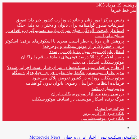
دوشنبه, 19 مرداد 1405
سر خط خبرها
رئیس مرکز امور زنان و خانواده وزارت کشور خبر داد: تعویق
تشریفات صدور گواهینامه برای بانوان و دختران به دلیل جنگ
استاندار پایتخت: آلودگی هوای تهران نیازمند تصمیم‌گیری و اقدام در
سطح ملی است
پژوهش تازه درباره خطر آسیب مغزی با اسکوترهای برقی: اسکوتر
برقی، خطرناک‌تر از موتورسیکلت و دوچرخه!
انتظار بانوان موتورسوار به پایان می‌رسد؟
پلیس اعلام کرد: 56 درصد فوتی‌های تصادفات قم را راکبان
موتورسیکلت تشکیل می‌دهند
آیا طرح ترافیک موتورسیکلت‌ها در تهران قرار است اجرایی شود؟
مدیر عامل موسسه راهگشا بنیاد تعاون فراجا: چهارهزار دستگاه
موتورسیکلت روزانه در کشور تعویض پلاک می شود
فرمانده انتظامی خراسان رضوی: بانوان بدون گواهینامه
موتورسواری نکنند
بررسی وضعیت بازار موتورسیکلت ایران
مرگ برنده اسکار موسیقی در تصادف موتورسیکلت
شرکت چترا محرک
پایگاه خبری کارآفرینی‌پرس
پایگاه خبری موفقیت‌شناسی
منو