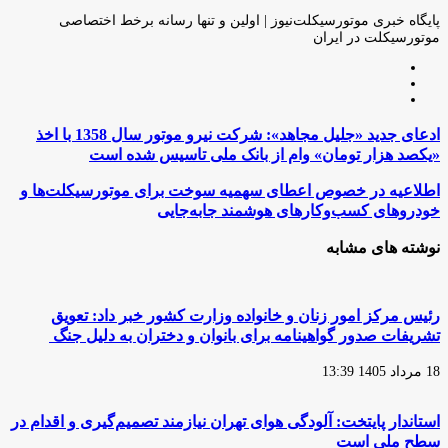
طریق
ایمیل
پایگاه خبری موتورسیکلت‌نیوز | اولین و تنها رسانه برخط اختصاصی
موتورسیکلت در ایران
وبسایت
لینکدین
اینستاگرام
ادعای
ادعای جدید «جلیل مجاهد»: شرکت نیرو موتور سال 1358 با اخذ
جدید
«یکصد هزار تومان» وام از بانک ملی تاسیس شده است
«جلیل
مجاهد»:
اطلاعیه
اطلاعیه در خصوص اعطای سهمیه سوخت برای موتورسیکلت‌ها و
شرکت
در
خودروهای کسب‌وکارهای هوشمند جابه‌جایی
نیرو
خصوص
موتور
اعطای
نوشته های مشابه
سال
سهمیه
1358
سوخت
با
برای
اخذ
موتورسیکلت‌ها
رئیس مرکز امور زنان و خانواده وزارت کشور خبر داد: تعویق
«یکصد
و
تشریفات صدور گواهینامه برای بانوان و دختران به دلیل جنگ
هزار
خودروهای
تومان»
کسب‌وکارهای
وام
18 مرداد 1405 13:39
هوشمند
از
جابه‌جایی
بانک
استاندار پایتخت: آلودگی هوای تهران نیازمند تصمیم‌گیری و اقدام در
ملی
تاسیس
سطح ملی است