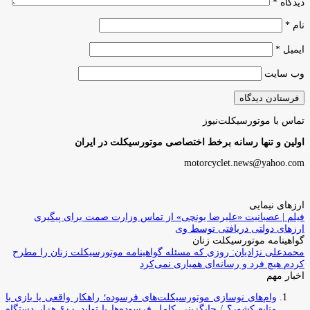
دیدگاه
*
نام
*
ایمیل
*
وب‌ سایت
تماس با موتورسیکلت‌نیوز
اولین و تنها رسانه برخط اختصاصی موتورسیکلت در ایران
motorcyclet.news@yahoo.com
ارزهای نیمایی
فیلم | عصبانیت «علیرضا یونچی» از تماس وزارت صمت برای پیگیری
ارزهای دولتی دریافتی توسط وی
گواهینامه موتورسیکلت زنان
محمدعلی نژادیان: روزی که مسئله گواهینامه موتورسیکلت زنان را مطرح
کردم هیچ فرد و رسانه‌ای همیاری نمی‌کرد
اخبار مهم
وام‌های نوسازی موتورسیکلت‌های فرسوده؛ راهکار واقعی یا بازی با
منابع کشور؟ / جایگزینی کامل فرسوده‌ها با تولید ۶۰۰ هزار دستگاه