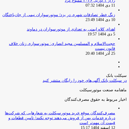
را از ۱ آوریل ۲۰۲۶ ممنوع کرد
11 دی 1404 07:32
زنگ خطر تصادفات شهری در یزد؛ موتورسواران نیمی از جان‌باختگان
10 دی 1404 23:49
اهدای کلاه ایمنی به تعدادی از موتورسواران در دماوند
5 دی 1404 19:57
حجت‌الاسلام و المسلمین مجید انصاری: موتورسواری زنان خلاف
قانون نیست
25 آذر 1404 20:40
صفحه
صفحه
قبلی
بعدی
سیکلت بانک
در سیکلت بانک آگهی‌های خود را رایگان منتشر کنید
ماهنامه صنعت موتورسیکلت
اخبار مربوط به حقوق مصرف‌کنندگان
مصرف‌کنندگان موقع خرید موتورسیکلت به شعارهایی که شرکت‌ها
درباره خدمات پس از فروش می‌دهند توجه نکنند/ تامین قطعات و
قیمت آن مهم‌تر است
12 اسفند 1404 15:17