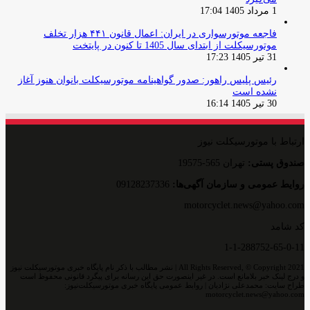
1 مرداد 1405 17:04
فاجعه موتورسواری در ایران: اعمال قانون ۴۴۱ هزار تخلف
موتورسیکلت از ابتدای سال 1405 تا کنون در پایتخت
31 تیر 1405 17:23
رئیس پلیس راهور: صدور گواهینامه موتورسیکلت بانوان هنوز آغاز
نشده است
30 تیر 1405 16:14
ارتباط با موتورسیکلت نیوز
صندوق پستی:
تهران 565-19575
روایط عمومی و سازمان آگهی‌ها:
09128237336
motorcyclet.news@yahoo.com
کد شامد
1-1-288752-65-0-11
All Rights Reserved, © Copyright 2021 | نشر مطالب با ذکر نام پایگاه خبری موتورسیکلت نیوز
و درج لینک خبر بلامانع است. در غیر اینصورت حق این رسانه برای پیگرد قانونی محفوظ است
طراح سایت: محمدعلی نژادیان | روابط عمومی پایگاه خبری موتورسیکلت‌نیوز:
motorcyclet.news@yahoo.com