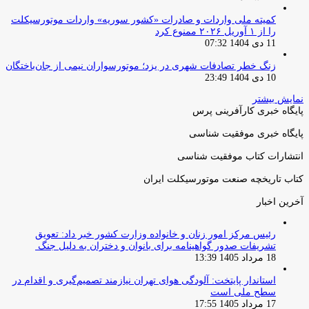
کمیته ملی واردات و صادرات «کشور سوریه» واردات موتورسیکلت
را از ۱ آوریل ۲۰۲۶ ممنوع کرد
11 دی 1404 07:32
زنگ خطر تصادفات شهری در یزد؛ موتورسواران نیمی از جان‌باختگان
10 دی 1404 23:49
نمایش بیشتر
پایگاه خبری کارآفرینی پرس
پایگاه خبری موفقیت شناسی
انتشارات کتاب موفقیت شناسی
کتاب تاریخچه صنعت موتورسیکلت ایران
آخرین اخبار
رئیس مرکز امور زنان و خانواده وزارت کشور خبر داد: تعویق
تشریفات صدور گواهینامه برای بانوان و دختران به دلیل جنگ
18 مرداد 1405 13:39
استاندار پایتخت: آلودگی هوای تهران نیازمند تصمیم‌گیری و اقدام در
سطح ملی است
17 مرداد 1405 17:55