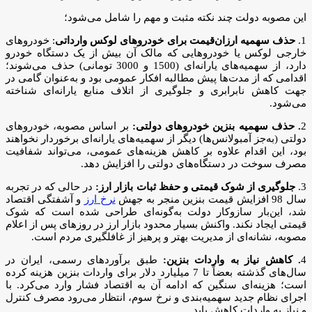
این مصوبه دولت چند نکته مثبت و مهم را شامل می‌شود؛
1.
حذف سهمیه ارزان‌قیمت برای خودروهای لوکس وارداتی
: خودروهای
خارجی لوکس یا خودروهایی که مالک آن بیش از یک دستگاه خودرو
دارد، از سهمیه‌های یارانه‌ای (1500 و 3000 تومانی) حذف می‌شوند؛
اقدامی که از مدت‌ها پیش مطالبه افکار عمومی بود و به‌عنوان گامی در
جهت کاهش نابرابری و جلوگیری از اتلاف منابع یارانه‌ای شناخته
می‌شود.
2
. حذف سهمیه بنزین خودروهای دولتی:
بر اساس مصوبه، خودروهای
دولتی (به‌جز آمبولانس‌ها) دیگر از سهمیه‌های یارانه‌ای برخوردار نخواهند
بود، این اقدام علاوه بر کاهش هزینه‌های عمومی، می‌تواند شفافیت
مصرف سوخت در دستگاه‌های دولتی را افزایش دهد.
3.
جلوگیری از شوک قیمتی و حفظ ثبات بازار ارز:
در حالی که در تجربه
سال 98 افزایش قیمت بنزین منجر به جهش
نرخ ارز
و آشفتگی اقتصاد
شد، این‌بار سازوکار دولت به‌گونه‌ای طراحی شده است که شوک
قیمتی ایجاد نکند. واکنش بسیار محدود بازار ارز در روزهای پس از اعلام
مصوبه، نشانه‌ای از مدیریت بهتر و پرهیز از غافلگیری مردم است.
4
. کاهش نیاز به واردات بنزین:
طبق برآوردهای رسمی، ایران در
سال‌های گذشته بعضاً تا 7 میلیارد دلار برای واردات بنزین هزینه کرده
است؛ هزینه‌ای سنگین که ادامه آن به اقتصاد فشار وارد می‌کرد. با
اجرای نظام جدید سهمیه‌بندی و نرخ سوم، انتظار می‌رود مصرف کنترل
و نیاز به واردات کاهش یابد.