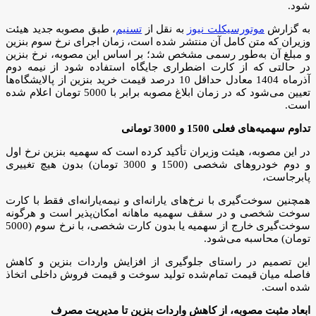
شود.
به گزارش
موتورسیکلت نیوز
به نقل از
تسنیم
، طبق مصوبه جدید هیئت
وزیران که متن کامل آن منتشر شده است، زمان اجرای نرخ سوم بنزین
و مبلغ آن به‌طور رسمی مشخص شد؛ بر اساس این مصوبه، نرخ بنزین
در حالتی که از کارت اضطراری جایگاه استفاده شود از نیمه دوم
آذرماه 1404 معادل حداقل 10 درصد قیمت خرید بنزین از پالایشگاه‌ها
تعیین می‌شود که در زمان ابلاغ مصوبه برابر با 5000 تومان اعلام شده
است.
تداوم سهمیه‌های فعلی 1500 و 3000 تومانی
در این مصوبه، هیئت وزیران تأکید کرده است که سهمیه بنزین نرخ اول
و دوم خودروهای شخصی (1500 و 3000 تومان) بدون هیچ تغییری
پابرجاست،
همچنین سوخت‌گیری با نرخ‌های یارانه‌ای و نیمه‌یارانه‌ای فقط با کارت
سوخت شخصی و در سقف سهمیه ماهانه امکان‌پذیر است و هرگونه
سوخت‌گیری خارج از سهمیه یا بدون کارت شخصی، با نرخ سوم (5000
تومان) محاسبه می‌شود.
این تصمیم در راستای جلوگیری از افزایش واردات بنزین و کاهش
فاصله میان قیمت تمام‌شده تولید سوخت و قیمت فروش داخلی اتخاذ
شده است.
ابعاد مثبت مصوبه، از کاهش واردات بنزین تا مدیریت مصرف