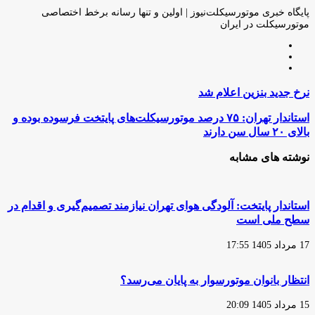
ایمیل
پایگاه خبری موتورسیکلت‌نیوز | اولین و تنها رسانه برخط اختصاصی
موتورسیکلت در ایران
وبسایت
لینکدین
اینستاگرام
نرخ
نرخ جدید بنزین اعلام شد
جدید
بنزین
استاندار
استاندار تهران: ۷۵ درصد موتورسیکلت‌های پایتخت فرسوده بوده و
اعلام
تهران:
بالای ۲۰ سال سن دارند
شد
۷۵
درصد
نوشته های مشابه
موتورسیکلت‌های
پایتخت
فرسوده
بوده
استاندار پایتخت: آلودگی هوای تهران نیازمند تصمیم‌گیری و اقدام در
و
سطح ملی است
بالای
۲۰
17 مرداد 1405 17:55
سال
سن
دارند
انتظار بانوان موتورسوار به پایان می‌رسد؟
15 مرداد 1405 20:09