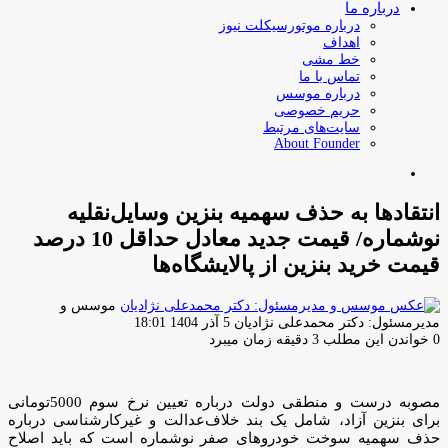
درباره ما
درباره موتورسیکلت نیوز
اهداف
خط مشی
تماس با ما
درباره موسس
حریم خصوصی
سایت‌های مرتبط
About Founder
جستجو
برای
انتقادها به حذف سهمیه بنزین وسایل‌نقلیه
نوشماره/ قیمت جدید معادل حداقل 10 درصد
قیمت خرید بنزین از پالایشگاه‌ها
موسس و
ارسال
مدیرمسئول: دکتر محمدعلی نژادیان
5 آذر 1404 18:01
ایمیل
0
خواندن این مطلب 3 دقیقه زمان میبرد
مصوبه درست و منطقی دولت درباره تعیین نرخ سوم 5000تومانی
برای بنزین آزاد، شامل یک بند خلاف‌عدالت و غیرکارشناسی درباره
حذف سهمیه سوخت خودروهای صفر نوشماره است که باید اصلاح