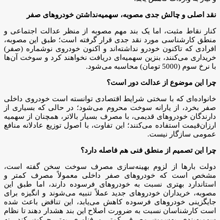
نقد اصلی و چالش جدی مصوبه، سهمیه‌‌نداشتن خودروهای صفر
کنار نقاط مثبت، اما یک بند مهم مصوبه از منظر عدالت اجتماعی و
منطق کارشناسی مورد نقد جدی قرار گرفته است؛ طبق این مصوبه،
افرادی که تاکنون خودرو نداشته‌اند و اکنون خودروی نوشماره (صفر)
خریداری می‌کنند، بنزین سهمیه‌ای دریافت نخواهند کرد و سوخت آن‌ها
با نرخ سوم (5000 تومان) محاسبه می‌شود.
چرا این موضوع از عدالت دور است؟
خانواده‌ای که با سختی شرایط اقتصادی توانسته است خودروی داخلی
صفر بخرد، از یارانه سوخت محروم می‌شود؛ در حالی که بسیاری از
دارندگان خودروهای قدیمی، با مصرف بسیار بالاتر، همچنان از سهمیه
ارزان‌قیمت استفاده می‌کنند؛ این تفاوت، با اصول توزیع عادلانه منافع
عمومی سازگار نیست.
چرا این تصمیم از منطق فنی هم فاصله دارد؟
دولت بارها از لزوم بهینه‌سازی مصرف سوخت سخن گفته است،
مشخص است که خودروهای صفر داخلی معمولاً مصرف کمتر و
استاندارد بهتری نسبت به خودروهای فرسوده دارند، اما طبق این
مصوبه، خریداران خودروهای جدید عملاً تنبیه می‌شوند و انگیزه برای
جایگزینی خودروهای فرسوده کاهش می‌یابد، این تناقض باعث شده
است کارشناسان نسبت به ضرورت اصلاح این بند هشدار دهند تا نظام
سهمیه‌بندی به‌سمت مصرف کمتر و فناوری بهتر حرکت کند، نه