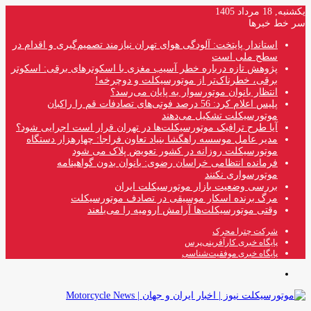
یکشنبه, 18 مرداد 1405
سر خط خبرها
استاندار پایتخت: آلودگی هوای تهران نیازمند تصمیم‌گیری و اقدام در
سطح ملی است
پژوهش تازه درباره خطر آسیب مغزی با اسکوترهای برقی: اسکوتر
برقی، خطرناک‌تر از موتورسیکلت و دوچرخه!
انتظار بانوان موتورسوار به پایان می‌رسد؟
پلیس اعلام کرد: 56 درصد فوتی‌های تصادفات قم را راکبان
موتورسیکلت تشکیل می‌دهند
آیا طرح ترافیک موتورسیکلت‌ها در تهران قرار است اجرایی شود؟
مدیر عامل موسسه راهگشا بنیاد تعاون فراجا: چهارهزار دستگاه
موتورسیکلت روزانه در کشور تعویض پلاک می شود
فرمانده انتظامی خراسان رضوی: بانوان بدون گواهینامه
موتورسواری نکنند
بررسی وضعیت بازار موتورسیکلت ایران
مرگ برنده اسکار موسیقی در تصادف موتورسیکلت
وقتی موتورسیکلت‌ها آرامش ارومیه را می‌بلعند
شرکت چترا محرک
پایگاه خبری کارآفرینی‌پرس
پایگاه خبری موفقیت‌شناسی
منو