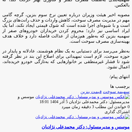
بالعکس.
مصوبه اخیر هیئت وزیران درباره تعیین نرخ سوم بنزین، گرچه گامی
مهم در مدیریت مصرف سوخت، کاهش واردات و حذف رانت‌های بزرگ
است و با شیوه‌ای اجرا شده است که شوک قیمتی ایجاد نکند، اما یک
ایراد اساسی نیز دارد؛ محروم کردن خریداران خودروهای صفر از
سهمیه بنزین که به‌طور هم‌زمان از عدالت فاصله دارد و خلاف هدف
بهینه‌سازی مصرف سوخت است.
به‌نظر می‌رسد برای دستیابی به یک نظام هوشمند، عادلانه و پایدار در
حوزه سوخت، لازم است تمهیداتی برای اصلاح این بند در نظر گرفته
شود تا فشار غیرمنطقی بر خانوارهایی که به‌تازگی خودرو خریده‌اند،
اعمال نشود.
انتهای پیام/
برچسب ها
سهیمه سوخت
قیمت بنزین
موسس و
ارسال
مدیرمسئول: دکتر محمدعلی نژادیان
5 آذر 1404 18:01
ایمیل
0
خواندن این مطلب 3 دقیقه زمان میبرد
اشتراک گذاری
چاپ
فیس
توئیتر
واتس
تلگرام
لینکدین
اشتراک
(X)
آپ
بوک
گذاری
موسس و مدیرمسئول: دکتر محمدعلی نژادیان
از
طریق