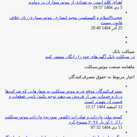
اهدای کلاه ایمنی به تعدادی از موتورسواران در دماوند
5 دی 1404 19:57
حجت‌الاسلام و المسلمین مجید انصاری: موتورسواری زنان خلاف
قانون نیست
25 آذر 1404 20:40
صفحه
صفحه
قبلی
بعدی
سیکلت بانک
در سیکلت بانک آگهی‌های خود را رایگان منتشر کنید
ماهنامه صنعت موتورسیکلت
اخبار مربوط به حقوق مصرف‌کنندگان
مصرف‌کنندگان موقع خرید موتورسیکلت به شعارهایی که شرکت‌ها
درباره خدمات پس از فروش می‌دهند توجه نکنند/ تامین قطعات و
قیمت آن مهم‌تر است
12 اسفند 1404 15:17
کمیته ملی واردات و صادرات «کشور سوریه» واردات موتورسیکلت
را از ۱ آوریل ۲۰۲۶ ممنوع کرد
11 دی 1404 07:32