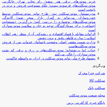
خرید موتورهای برقی هدر ندهید/ راه نجات تهران جایگزینی
موتورسیکلت‌های فرسوده نیست؛ بلکه ممنوعیت فروش و تردد در
پایتخت است
مدیرمسئول موتورسیکلت نیوز: طرح تولید موتورسیکلت توسط
خودروسازان می‌تواند به کنترل بازار منجر شود/ آلایندگی
موتورسیکلت‌های نوشماره را بررسی کنید/ بزرگ‌ترین «مسئولیت
اجتماعی» برای مونتاژکنندگان توجه به جان و سلامت موتورسواران
است
الزامات مقابله با فساد اقتصادی و ریشه‌کنی آن از منظر رهبر انقلاب
اسلامی؛ مبارزه قاطع، دقیق و بدون تبعیض
وزارت صمت مقصر اصلی وضعیت نابسامان خدمات پس از فروش
موتورسیکلت‌هاست
جذاب اما بی‌پشتوانه؛ موتورسیکلت‌های پر زرق‌ و برقی که پشت
موتورسواران را خالی می‌کنند
پیشنهاد طرح ملی تولید موتورسیکلت در ایران به واسطه حاکمیت
وب‌گردی
شرکت چترا محرک
سیکلت کالا
سیکلت بانک
مجله صنعت موتورسیکلت
پایگاه خبری کارآفرینی پرس