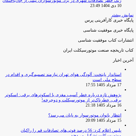
زنگ خطر تصادفات شهری در یزد؛ موتورسواران نیمی از جان‌باختگان
10 دی 1404 23:49
نمایش بیشتر
پایگاه خبری کارآفرینی پرس
پایگاه خبری موفقیت شناسی
انتشارات کتاب موفقیت شناسی
کتاب تاریخچه صنعت موتورسیکلت ایران
آخرین اخبار
استاندار پایتخت: آلودگی هوای تهران نیازمند تصمیم‌گیری و اقدام در
سطح ملی است
17 مرداد 1405 17:55
پژوهش تازه درباره خطر آسیب مغزی با اسکوترهای برقی: اسکوتر
برقی، خطرناک‌تر از موتورسیکلت و دوچرخه!
16 مرداد 1405 21:18
انتظار بانوان موتورسوار به پایان می‌رسد؟
15 مرداد 1405 20:09
پلیس اعلام کرد: 56 درصد فوتی‌های تصادفات قم را راکبان
موتورسیکلت تشکیل می‌دهند