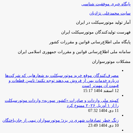
پایگاه خبری موفقیت شناسی
سایت محمدعلی نژادیان
آمار تولید موتورسیکلت در ایران
فهرست تولیدکنندگان موتورسیکلت ایران
پایگاه ملی اطلاع‌رسانی قوانین و مقررات کشور
سامانه ملی اطلاع‌رسانی قوانین و مقررات جمهوری اسلامی ایران
مشکلات موتورسواران
مصرف‌کنندگان موقع خرید موتورسیکلت به شعارهایی که شرکت‌ها
درباره خدمات پس از فروش می‌دهند توجه نکنند/ تامین قطعات و
قیمت آن مهم‌تر است
12 اسفند 1404 15:17
کمیته ملی واردات و صادرات «کشور سوریه» واردات موتورسیکلت
را از ۱ آوریل ۲۰۲۶ ممنوع کرد
11 دی 1404 07:32
زنگ خطر تصادفات شهری در یزد؛ موتورسواران نیمی از جان‌باختگان
10 دی 1404 23:49