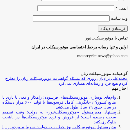
ایمیل
*
وب‌ سایت
تماس با موتورسیکلت‌نیوز
اولین و تنها رسانه برخط اختصاصی موتورسیکلت در ایران
motorcyclet.news@yahoo.com
گواهینامه موتورسیکلت زنان
محمدعلی نژادیان: روزی که مسئله گواهینامه موتورسیکلت زنان را مطرح
کردم هیچ فرد و رسانه‌ای همیاری نمی‌کرد
اخبار مهم
وام‌های نوسازی موتورسیکلت‌های فرسوده؛ راهکار واقعی یا بازی با
منابع کشور؟ / جایگزینی کامل فرسوده‌ها با تولید ۶۰۰ هزار دستگاه
در سال حدود ۱۹ سال طول می‌کشد
پیشنهاد مدیرمسئول «موتورسیکلت‌نیوز» به دولت: وقت تصمیم
سخت رسیده است؛ از فروش و تردد موتورسیکلت‌ها در پایتخت
جلوگیری کنید
مدیرمسئول موتورسیکلت‌نیوز خطاب به دولت: سرمایه مردم را با