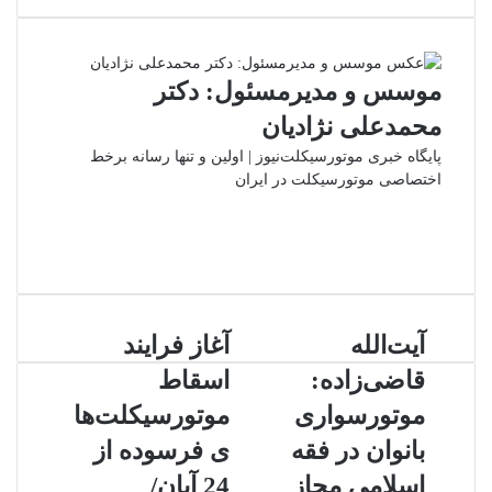
از
طریق
ایمیل
موسس و مدیرمسئول: دکتر
محمدعلی نژادیان
پایگاه خبری موتورسیکلت‌نیوز | اولین و تنها رسانه برخط
اختصاصی موتورسیکلت در ایران
وبسایت
لینکدین
اینستاگرام
آیت‌الله
آغاز
آیت‌الله
آغاز فرایند
قاضی‌زاده:
فرایند
قاضی‌زاده:
اسقاط
موتورسواری
اسقاط
بانوان
موتورسیکلت‌های
موتورسواری
موتورسیکلت‌ها
در
فرسوده
بانوان در فقه
ی فرسوده از
فقه
از
اسلامی
24
اسلامی مجاز
24 آبان/