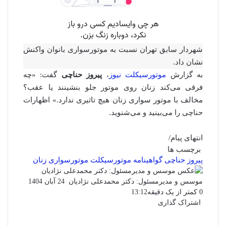
شهردار سابق تهران نسبت به موتورسواری بانوان واکنش
نشان داد.
به گزارش
موتورسیکلت نیوز
،
پیروز حناچی
گفت: «چه
فرقی می‌کند زنان روی موتور جلو بنشینند یا عقب؟
مخالف با موتور سواری زنان هیچ تاثیری ندارد.» اظهارات
حناچی را می‌بینید و می‌شنوید.
انتهای پیام/
برچسب ها
پیروز حناچی
گواهینامه موتورسیکلت
موتورسواری زنان
ارسال
موسس و مدیرمسئول: دکتر محمدعلی نژادیان
24 آبان 1404
ایمیل
0
کمتر از یک دقیقه
13:12
اشتراک گذاری
فیس
توئیتر
واتس
چاپ
لینکدین
تلگرام
اشتراک
(X)
بوک
آپ
گذاری