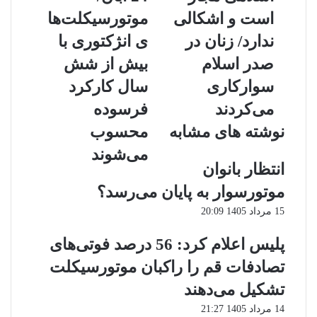
مجاز
آبان/
است و اشکالی
موتورسیکلت‌ها
است
موتورسیکلت‌های
و
انژکتوری
ندارد/ زنان در
ی انژکتوری با
اشکالی
با
صدر اسلام
بیش از شش
ندارد/
بیش
زنان
از
سوارکاری
سال کارکرد
در
شش
می‌کردند
فرسوده
صدر
سال
اسلام
کارکرد
نوشته های مشابه
محسوب
سوارکاری
فرسوده
می‌شوند
می‌کردند
محسوب
انتظار بانوان
می‌شوند
موتورسوار به پایان می‌رسد؟
15 مرداد 1405 20:09
پلیس اعلام کرد: 56 درصد فوتی‌های
تصادفات قم را راکبان موتورسیکلت
تشکیل می‌دهند
14 مرداد 1405 21:27