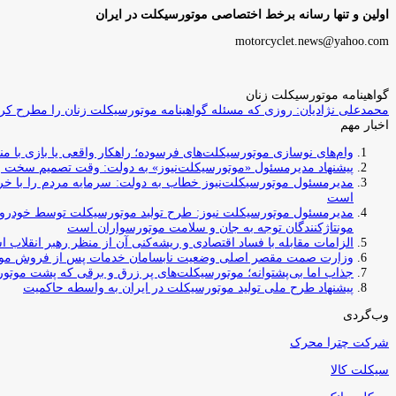
اولین و تنها رسانه برخط اختصاصی موتورسیکلت در ایران
motorcyclet.news@yahoo.com
گواهینامه موتورسیکلت زنان
محمدعلی نژادیان: روزی که مسئله گواهینامه موتورسیکلت زنان را مطرح کردم
اخبار مهم
وام‌های نوسازی موتورسیکلت‌های فرسوده؛ راهکار واقعی یا بازی با منابع کشور؟ / جایگزینی کامل فرس
پیشنهاد مدیرمسئول «موتورسیکلت‌نیوز» به دولت: وقت تصمیم سخت رس
مدیرمسئول موتورسیکلت‌نیوز خطاب به دولت: سرمایه مردم را با خری
است
مدیرمسئول موتورسیکلت نیوز: طرح تولید موتورسیکلت توسط خودروسازا
مونتاژکنندگان توجه به جان و سلامت موتورسواران است
الزامات مقابله با فساد اقتصادی و ریشه‌کنی آن از منظر رهبر انقلاب 
وزارت صمت مقصر اصلی وضعیت نابسامان خدمات پس از فروش مو
جذاب اما بی‌پشتوانه؛ موتورسیکلت‌های پر زرق‌ و برقی که پشت موتور
پیشنهاد طرح ملی تولید موتورسیکلت در ایران به واسطه حاکمیت
وب‌گردی
شرکت چترا محرک
سیکلت کالا