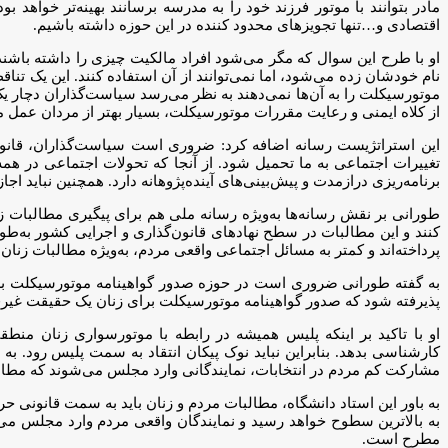
مادر بتوانند با موتور فرزند خود را به مدرسه برسانند بهینه‌تر خوا
اقتصادی و…تنها تجویزهای محدود کننده در این حوزه داشته باشیم.
او با طرح این سوال که مگر می‌شود افراد مالکیت چیزی را داشته باشند 
نام خودشان زده می‌شود، اما نمی‌توانند از آن استفاده کنند. این یک تناق
موتورسیکلت را به آن‌ها نمی‌دهند به نظر می‌رسد سیاست‌گذاران دچار ی
از کلاه ایمنی و رعایت مقررات موتورسیکلت، بسیار بهتر از مردان عمل م
این استراتژیست رسانه اضافه کرد: ضروری است سیاست‌گذاران، قانون‌
تغییرات اجتماعی به ما تحمیل شود. از آنجا که تحولات اجتماعی در همه
برنامه‌ریزی درازمدت و پیش‌بینی‌های آینده‌پژوهانه دارد. همچنین نباید ا
طورانی بر نقش رسانه‌ها به‌ویژه رسانه ملی هم برای پیگیری مطالبات زنا
کنند و این مطالبات در سطح نهادهای قانون‌گذاری و اجرایی کشور به‌طو
پرداخته‌اند و کمتر به مسائل اجتماعی واقعی مردم، به‌ویژه مطالبات زنان، 
به گفته طورانی ضروری است در حوزه صدور گواهینامه موتورسیکلت برای
پذیرفته شود که صدور گواهینامه موتورسیکلت برای زنان یک حقیقت غیرق
او با تاکید بر اینکه پلیس همیشه در رابطه با موتورسواری زنان منط
کارشناسی بدهد. بنابراین نباید نوک پیکان انتقاد به سمت پلیس رود. به ن
مشارکت کم مردم در انتخابات، نمایندگانی وارد مجلس می‌شوند که مطالبا
به بالاترین سطوح خواهد رسید و نمایندگان واقعی مردم وارد مجلس می‌
مطرح است.