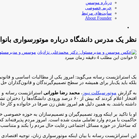
درباره موسس
حریم خصوصی
سایت‌های مرتبط
About Founder
جستجو
برای
نظر یک مدرس دانشگاه درباره موتورسواری بانوا
موسس و مدیرمسئول:
0
خواندن این مطلب 4 دقیقه زمان میبرد
یک استراتژیست رسانه می‌گوید: امروز یکی از مطالبات اساسی و قانو
بلکه باید یک‌بار برای همیشه در سطح تصمیم‌گیرندگان و قانون‌گذاران حل 
به گزارش
موتورسیکلت نیوز
،
محمد رضا طورانی
استراتژیست رسانه و است
افتخار اعلام کردند که بیش از ۶۰ درصد ورودی
داشته باشند. به همین دلیل هم امروز نقش زن صرفا در خانواده و کار خ
او با تاکید بر اینکه ورود تصمیم‌گیران و تصمیم‌سازان به حوزه خصوصی خ
حاکمیت با مردم وارد تعاملی مثبت شده است. امروز مردم پذیرفته‌اند که
که ساختار در حوزه مسائل اجتماعی رعایت حال مردم را بکند و متناسب
این استراتژیست رسانه با بیان اینکه موتورسواری زنان، توجیه اقتصادی