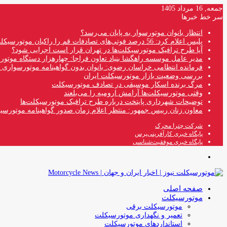
جمعه, 16 مرداد 1405
سر خط خبرها
انتظار بانوان موتورسوار به پایان می‌رسد؟
پلیس اعلام کرد: 56 درصد فوتی‌های تصادفات قم را راکبان موتورسیکلت تشکیل می‌دهند
آیا طرح ترافیک موتورسیکلت‌ها در تهران قرار است اجرایی شود؟
مدیر عامل موسسه راهگشا بنیاد تعاون فراجا: چهارهزار دستگاه موتو
فرمانده انتظامی خراسان رضوی: بانوان بدون گواهینامه موتورسواری ن
بررسی وضعیت بازار موتورسیکلت ایران
مرگ برنده اسکار موسیقی در تصادف موتورسیکلت
وقتی موتورسیکلت‌ها آرامش ارومیه را می‌بلعند
توضیحات شهرداری پایتخت درباره طرح ترافیک موتورسیکلت‌ها
معاون زنان رییس جمهور: منتظر اعلام زمان صدور گواهینامه موتورسی
شرکت چترا محرک
پایگاه خبری کارآفرینی‌پرس
پایگاه خبری موفقیت‌شناسی
منو
صفحه اصلی
موتورسیکلت
موتورسیکلت برقی
تعمیر و نگهداری موتورسیکلت
استانداردهای موتورسیکلت