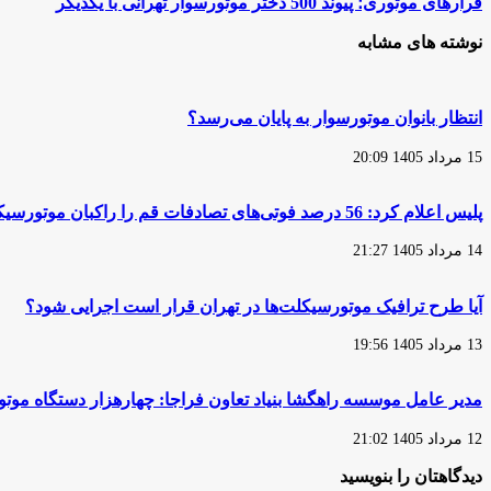
قرارهای
قرارهای موتوری؛ پیوند 500 دختر موتورسوار تهرانی با یکدیگر
مجلس:
موتوری؛
صدور
پیوند
نوشته های مشابه
گواهینامه
500
موتورسیکلت
دختر
برای
موتورسوار
زنان
تهرانی
انتظار بانوان موتورسوار به پایان می‌رسد؟
در
با
دستور
یکدیگر
15 مرداد 1405 20:09
کار
نیست
پلیس اعلام کرد: 56 درصد فوتی‌های تصادفات قم را راکبان موتورسیکلت تشکیل می‌دهند
14 مرداد 1405 21:27
آیا طرح ترافیک موتورسیکلت‌ها در تهران قرار است اجرایی شود؟
13 مرداد 1405 19:56
مدیر عامل موسسه راهگشا بنیاد تعاون فراجا: چهارهزار دستگاه مو
12 مرداد 1405 21:02
دیدگاهتان را بنویسید