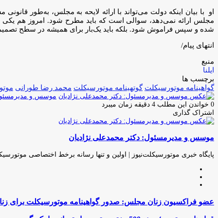
او با بیان اینکه دولت می‌تواند با ارائه لایحه به مجلس، به‌طور قانونی
مجلس ارائه نمی‌دهد، سوالی است که باید مطرح شود. امروز هم یکی ا
شده و سپس فراموش شود. بلکه باید یک‌بار برای همیشه در سطح تصمیم‌گیر
انتهای پیام/
منبع
ایلنا
برچسب ها
گواهینامه موتورسیکلت
گوتهینامه موتورسیکلت
محمد رضا طورانی
موتو
موسس و مدیرمسئول:
0
خواندن این مطلب 4 دقیقه زمان میبرد
اشتراک گذاری
چاپ
فیس
توئیتر
واتس
تلگرام
لینکدین
اشتراک
(X)
آپ
بوک
گذاری
موسس و مدیرمسئول: دکتر محمدعلی نژادیان
از
طریق
ایمیل
پایگاه خبری موتورسیکلت‌نیوز | اولین و تنها رسانه برخط اختصاصی موتورسیک
وبسایت
لینکدین
اینستاگرام
عضو
عضو فراکسیون زنان مجلس: صدور گواهینامه موتورسیکلت برای زنا
فراکسیون
زنان