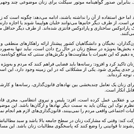
هد بود. بنابراین صدور گواهینامه موتور سیکلت برای زنان موضوعی چند 
اما حق استفاده از آن را نداشته باشند، ادامه می‌دهد: چگونه است که زن
ص است. از طرف دیگر خانم‌ها می‌توانند خلبان هواپیما شوند یا اجازه دارند
ک پارادوکس ساختاری و پارادوکس فانتزی شده‌اند. از طرف دیگر حداقل م
ی‌کنند.
گذاران، نخبگان و دانشگاهیان کشور پیشتاز ارائه راهکارهای منطقی و
 بخش‌ها به‌ویژه در سطح زنان در حال رخ دادن است، نباید تنها به‌صورت
جازه دهیم که این تغییرات با مقاومت‌ها و نگرش‌های سنتی که منافع کوتاه‌
ن تاکید کرد و افزود: رسانه‌ها باید فضایی فراهم کنند که مردم و به‌ویژ
ر جدی پیگیری شود. یکی از مشکلاتی که در این زمینه وجود دارد، این اس
توجه کرده‌اند.
 زنان یک تعامل چندبخشی بین نهادهای قانون‌گذاری، رسانه‌ها و کارشن
ابل انکار است.
قی و عقلایی عمل کرده است، افزد: پلیس و نیروی انتظامی، مجری قانون 
ظرم نوک این پیکان باید به سمت دیگر نهادها و ارگان‌ها باشد. این موضوع
ت اجتماعی واقعی مردم را نمی‌بینند، قانون‌گذاری‌های لازم هم انجام ن
شوند تا قوانینی را وضع کنند که پاسخگوی مطالبات زنان باشد. این مسا