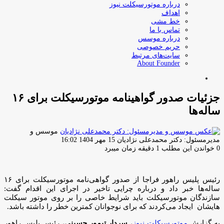
درباره موتورسیکلت نیوز
اهداف
خط مشی
تماس با ما
درباره موسس
حریم خصوصی
سایت‌های مرتبط
About Founder
جستجو
برای
جزئیات صدور گواهینامه موتورسیکلت برای ۱۶
ساله‌ها
موسس و
ارسال
مدیرمسئول: دکتر محمدعلی نژادیان
15 مهر 1404 16:02
ایمیل
0
خواندن این مطلب 1 دقیقه زمان میبرد
رئیس پلیس راهور فراجا از صدور گواهی‌نامه موتورسیکلت برای ۱۶
ساله‌ها خبر داد و درباره چرایی تاخیر در اجرای این اقدام گفت:
سازندگان موتورسیکلت باید شرایط خاصی را بر روی موتور سیکلت
هایشان ایجاد می‌کردند که برای نوجوانان کمترین خطر را داشته باشد.
به گزارش
موتورسیکلت نیوز
،
سردار تیمور حسینی
، رئیس پلیس راهور