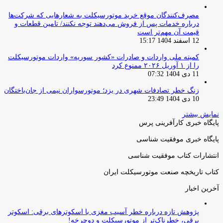
مصرف‌کنندگان موقع خرید موتورسیکلت به شعارهایی که شرکت‌ها
درباره خدمات پس از فروش می‌دهند توجه نکنند/ تامین قطعات و
قیمت آن مهم‌تر است
12 اسفند 1404 15:17
کمیته ملی واردات و صادرات «کشور سوریه» واردات موتورسیکلت
را از ۱ آوریل ۲۰۲۶ ممنوع کرد
11 دی 1404 07:32
زنگ خطر تصادفات شهری در یزد؛ موتورسواران نیمی از جان‌باختگان
10 دی 1404 23:49
نمایش بیشتر
پایگاه خبری کارآفرینی پرس
پایگاه خبری موفقیت شناسی
انتشارات کتاب موفقیت شناسی
کتاب تاریخچه صنعت موتورسیکلت ایران
آخرین اخبار
پژوهش تازه درباره خطر آسیب مغزی با اسکوترهای برقی: اسکوتر
برقی، خطرناک‌تر از موتورسیکلت و دوچرخه!