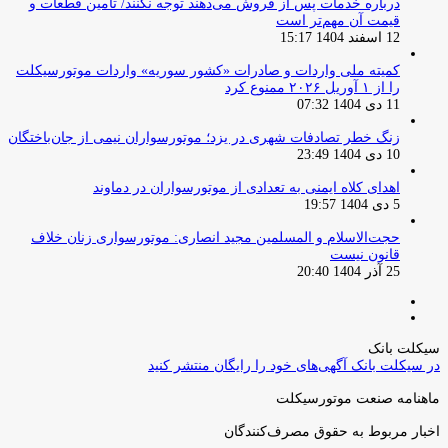
درباره خدمات پس از فروش می‌دهند توجه نکنند/ تامین قطعات و
قیمت آن مهم‌تر است
12 اسفند 1404 15:17
کمیته ملی واردات و صادرات «کشور سوریه» واردات موتورسیکلت
را از ۱ آوریل ۲۰۲۶ ممنوع کرد
11 دی 1404 07:32
زنگ خطر تصادفات شهری در یزد؛ موتورسواران نیمی از جان‌باختگان
10 دی 1404 23:49
اهدای کلاه ایمنی به تعدادی از موتورسواران در دماوند
5 دی 1404 19:57
حجت‌الاسلام و المسلمین مجید انصاری: موتورسواری زنان خلاف
قانون نیست
25 آذر 1404 20:40
صفحه
صفحه
قبلی
بعدی
سیکلت بانک
در سیکلت بانک آگهی‌های خود را رایگان منتشر کنید
ماهنامه صنعت موتورسیکلت
اخبار مربوط به حقوق مصرف‌کنندگان