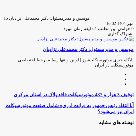
موسس و مدیرمسئول: دکتر محمدعلی نژادیان
15
مهر 1404 16:02
0
خواندن این مطلب 1 دقیقه زمان میبرد
اشتراک گذاری
چاپ
فیس
توئیتر
واتس
تلگرام
لینکدین
اشتراک
(X)
آپ
بوک
گذاری
موسس و مدیرمسئول: دکتر محمدعلی نژادیان
از
طریق
ایمیل
پایگاه خبری موتورسیکلت‌نیوز | اولین و تنها رسانه برخط اختصاصی
موتورسیکلت در ایران
وبسایت
لینکدین
اینستاگرام
توقیف
توقیف 3 هزار و 437 موتورسیکلت فاقد پلاک در استان مرکزی
3
هزار
آیا
آیا انتقاد رئیس جمهور به «رانت ارزی» شامل صنعت موتورسیکلت
و
انتقاد
ایران نیز می‌شود؟
437
رئیس
موتورسیکلت
جمهور
نوشته های مشابه
فاقد
به
پلاک
«رانت
در
ارزی»