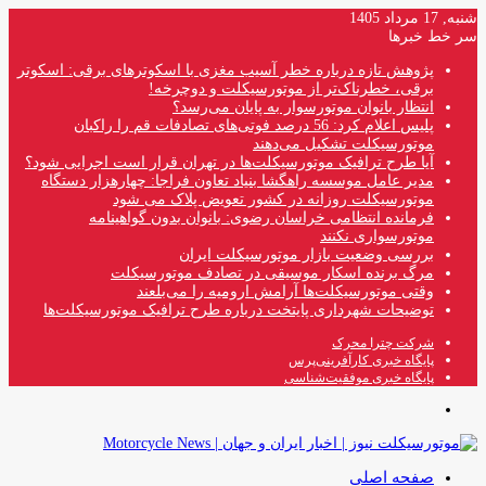
شنبه, 17 مرداد 1405
سر خط خبرها
پژوهش تازه درباره خطر آسیب مغزی با اسکوترهای برقی: اسکوتر
برقی، خطرناک‌تر از موتورسیکلت و دوچرخه!
انتظار بانوان موتورسوار به پایان می‌رسد؟
پلیس اعلام کرد: 56 درصد فوتی‌های تصادفات قم را راکبان
موتورسیکلت تشکیل می‌دهند
آیا طرح ترافیک موتورسیکلت‌ها در تهران قرار است اجرایی شود؟
مدیر عامل موسسه راهگشا بنیاد تعاون فراجا: چهارهزار دستگاه
موتورسیکلت روزانه در کشور تعویض پلاک می شود
فرمانده انتظامی خراسان رضوی: بانوان بدون گواهینامه
موتورسواری نکنند
بررسی وضعیت بازار موتورسیکلت ایران
مرگ برنده اسکار موسیقی در تصادف موتورسیکلت
وقتی موتورسیکلت‌ها آرامش ارومیه را می‌بلعند
توضیحات شهرداری پایتخت درباره طرح ترافیک موتورسیکلت‌ها
شرکت چترا محرک
پایگاه خبری کارآفرینی‌پرس
پایگاه خبری موفقیت‌شناسی
منو
صفحه اصلی