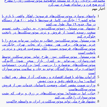
محمدعلی نژادیان: روزی که مسئله گواهینامه موتورسیکلت زنان را مطرح
کردم هیچ فرد و رسانه‌ای همیاری نمی‌کرد
اخبار مهم
وام‌های نوسازی موتورسیکلت‌های فرسوده؛ راهکار واقعی یا بازی با
منابع کشور؟ / جایگزینی کامل فرسوده‌ها با تولید ۶۰۰ هزار دستگاه
در سال حدود ۱۹ سال طول می‌کشد
پیشنهاد مدیرمسئول «موتورسیکلت‌نیوز» به دولت: وقت تصمیم
سخت رسیده است؛ از فروش و تردد موتورسیکلت‌ها در پایتخت
جلوگیری کنید
مدیرمسئول موتورسیکلت‌نیوز خطاب به دولت: سرمایه مردم را با
خرید موتورهای برقی هدر ندهید/ راه نجات تهران جایگزینی
موتورسیکلت‌های فرسوده نیست؛ بلکه ممنوعیت فروش و تردد در
پایتخت است
مدیرمسئول موتورسیکلت نیوز: طرح تولید موتورسیکلت توسط
خودروسازان می‌تواند به کنترل بازار منجر شود/ آلایندگی
موتورسیکلت‌های نوشماره را بررسی کنید/ بزرگ‌ترین «مسئولیت
اجتماعی» برای مونتاژکنندگان توجه به جان و سلامت موتورسواران
است
الزامات مقابله با فساد اقتصادی و ریشه‌کنی آن از منظر رهبر انقلاب
اسلامی؛ مبارزه قاطع، دقیق و بدون تبعیض
وزارت صمت مقصر اصلی وضعیت نابسامان خدمات پس از فروش
موتورسیکلت‌هاست
جذاب اما بی‌پشتوانه؛ موتورسیکلت‌های پر زرق‌ و برقی که پشت
موتورسواران را خالی می‌کنند
پیشنهاد طرح ملی تولید موتورسیکلت در ایران به واسطه حاکمیت