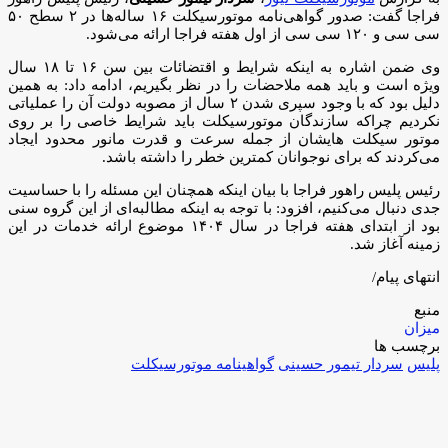
فراجا گفت: صدور گواهی‌نامه موتورسیکلت ۱۶ ساله‌ها در ۲ سطح ۵۰
سی سی و ۱۲۰ سی سی از اول هفته فراجا ارائه می‌شود.
وی ضمن اشاره به اینکه شرایط و اقتضائات بین سن ۱۶ تا ۱۸ سال
ویژه است و باید همه ملاحضات را در نظر بگیریم، ادامه داد: به همین
دلیل بود که با وجود سپری شدن ۲ سال از مصوبه دولت آن را عملیاتی
نکردیم چراکه سازندگان موتورسیکلت باید شرایط خاصی را بر روی
موتور سیکلت هایشان از جمله سرعت و قدرت مانور محدود ایجاد
می‌کردند که برای نوجوانان کمترین خطر را داشته باشد.
رئیس پلیس راهور فراجا با بیان اینکه همچنان این مسئله را با حساسیت
جدی دنبال می‌کنیم، افزود: با توجه به اینکه مطالبه‌ای از این گروه سنی
بود از ابتدای هفته فراجا در سال ۱۴۰۴ موضوع ارائه خدمات در این
زمینه آغاز شد.
انتهای پیام/
منبع
میزان
برچسب ها
پلیس
سردار تیمور حسینی
گواهینامه موتورسیکلت
ارسا
ایمیل