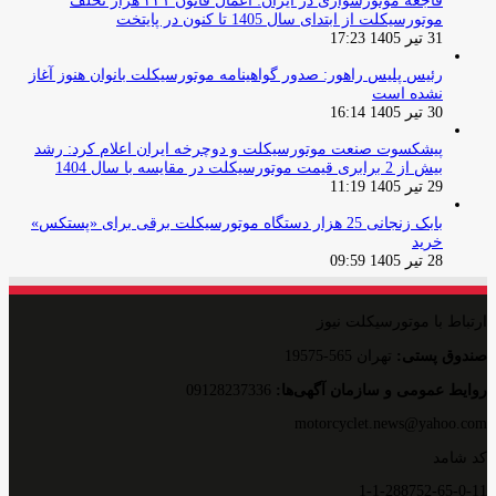
فاجعه موتورسواری در ایران: اعمال قانون ۴۴۱ هزار تخلف
موتورسیکلت از ابتدای سال 1405 تا کنون در پایتخت
31 تیر 1405 17:23
رئیس پلیس راهور: صدور گواهینامه موتورسیکلت بانوان هنوز آغاز
نشده است
30 تیر 1405 16:14
پیشکسوت صنعت موتورسیکلت و دوچرخه ایران اعلام کرد: رشد
بیش از 2 برابری قیمت موتورسیکلت در مقایسه با سال 1404
29 تیر 1405 11:19
بابک زنجانی 25 هزار دستگاه موتورسیکلت برقی برای «پستکس»
خرید
28 تیر 1405 09:59
ارتباط با موتورسیکلت نیوز
صندوق پستی:
تهران 565-19575
روایط عمومی و سازمان آگهی‌ها:
09128237336
motorcyclet.news@yahoo.com
کد شامد
1-1-288752-65-0-11