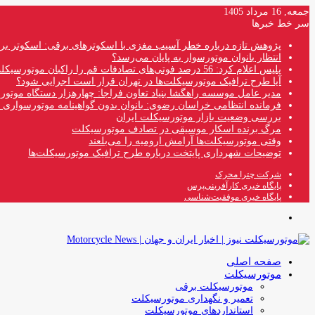
جمعه, 16 مرداد 1405
سر خط خبرها
پژوهش تازه درباره خطر آسیب مغزی با اسکوترهای برقی: اسکوتر بر
انتظار بانوان موتورسوار به پایان می‌رسد؟
پلیس اعلام کرد: 56 درصد فوتی‌های تصادفات قم را راکبان موتورسیکلت تشکیل می‌دهند
آیا طرح ترافیک موتورسیکلت‌ها در تهران قرار است اجرایی شود؟
مدیر عامل موسسه راهگشا بنیاد تعاون فراجا: چهارهزار دستگاه موتو
فرمانده انتظامی خراسان رضوی: بانوان بدون گواهینامه موتورسواری ن
بررسی وضعیت بازار موتورسیکلت ایران
مرگ برنده اسکار موسیقی در تصادف موتورسیکلت
وقتی موتورسیکلت‌ها آرامش ارومیه را می‌بلعند
توضیحات شهرداری پایتخت درباره طرح ترافیک موتورسیکلت‌ها
شرکت چترا محرک
پایگاه خبری کارآفرینی‌پرس
پایگاه خبری موفقیت‌شناسی
منو
صفحه اصلی
موتورسیکلت
موتورسیکلت برقی
تعمیر و نگهداری موتورسیکلت
استانداردهای موتورسیکلت