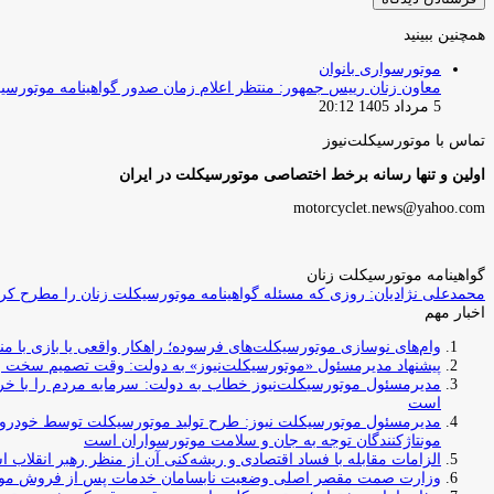
همچنین ببینید
بستن
موتورسواری بانوان
معاون زنان رییس جمهور: منتظر اعلام زمان صدور گواهینامه موتورسی
5 مرداد 1405 20:12
تماس با موتورسیکلت‌نیوز
اولین و تنها رسانه برخط اختصاصی موتورسیکلت در ایران
motorcyclet.news@yahoo.com
گواهینامه موتورسیکلت زنان
محمدعلی نژادیان: روزی که مسئله گواهینامه موتورسیکلت زنان را مطرح کردم
اخبار مهم
وام‌های نوسازی موتورسیکلت‌های فرسوده؛ راهکار واقعی یا بازی با منابع کشور؟ / جایگزینی کامل فرس
پیشنهاد مدیرمسئول «موتورسیکلت‌نیوز» به دولت: وقت تصمیم سخت رس
مدیرمسئول موتورسیکلت‌نیوز خطاب به دولت: سرمایه مردم را با خری
است
مدیرمسئول موتورسیکلت نیوز: طرح تولید موتورسیکلت توسط خودروسازا
مونتاژکنندگان توجه به جان و سلامت موتورسواران است
الزامات مقابله با فساد اقتصادی و ریشه‌کنی آن از منظر رهبر انقلاب 
وزارت صمت مقصر اصلی وضعیت نابسامان خدمات پس از فروش مو