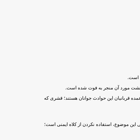
رده سنی ۳۵ تا ۴۵ سال به وقوع پیوسته که نشان می‌دهد عمده قربانیان این حوادث جوانان هستند؛ قشری که
ند، گفت: علت اصلی این موضوع، استفاده نکردن از کلاه ایمنی است؛