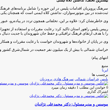
بیشترین تخلف، نداشتن کلاه ایمنی
سرهنگ پرویزیان اقدامات پلیس در این حوزه را شامل برنامه‌های فرهنگ
ثبت‌شده در بین موتورسواران، نداشتن کلاه ایمنی است که همچنان یک
وی خاطرنشان کرد: علاوه بر این، تخلفاتی همچون تردد در پیاده‌رو، عبور
رییس پلیس راهور استان تاکید کرد: رعایت مقررات و استفاده از تجهیزا
را با هدف ارتقای فرهنگ ترافیکی و حفظ جان شهروندان با جدیت دنبال م
وی در پایان از خانواده‌ها و شهروندان خواست با رعایت مقررات و همکار
خراسان شمالی با بیش از یک میلیون نفر جمعیت در شمال‌شرق کشور واقع شده و حدود ۴۴ درصد ساکنان آن در مناطق
انتهای پیام/
منبع
ایرنا
برچسب ها
پلیس
خراسان شمالی
سرهنگ هادی پرویزیان
موسس و مدیرمسئول:
0
خواندن این مطلب 1 دقیقه زمان میبرد
اشتراک گذاری
چاپ
فیس
توئیتر
واتس
تلگرام
لینکدین
اشتراک
(X)
آپ
بوک
گذاری
موسس و مدیرمسئول: دکتر محمدعلی نژادیان
از
طریق