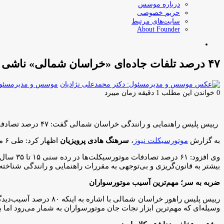
درباره موسس
حریم خصوصی
سایت‌های مرتبط
About Founder
جستجو
برای
۴۷ درصد تلفات جاده‌ای «خراسان شمالی» ناشی از موتورسیکلت‌ است
موسس و مدیرمسئول:
0
خواندن این مطلب 1 دقیقه زمان میبرد
رییس پلیس راهنمایی و رانندگی خراسان ‌شمالی گفت: ۴۷ درصد تصادفات فوتی این استان در نیمه نخست امسال مربوط به موتورسیکلت‌ها بوده است.
به گزارش
موتورسیکلت نیوز
،
سرهنگ هادی پرویزیان
اظهار کرد: طی ۶ ماهه نخست امسال ۷۶۳ فقره تصادف جرحی با موتورسیکلت رخ داده که هشت مورد آن منجر به فوت شده است.
بیشتر به قانون‌گریزی و بی‌توجهی به مقررات راهنمایی و رانندگی شناخته
ضربه به سر؛ مهم‌ترین آسیب موتورسواران
رییس پلیس راهور خراسا
وسیله‌ای که مهم‌ترین ابزار نجات جان موتورسواران به شمار می‌رود اما بس