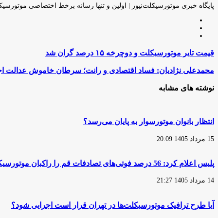
ایمیل
پایگاه خبری موتورسیکلت‌نیوز | اولین و تنها رسانه برخط اختصاصی موتورسیک
وبسایت
لینکدین
اینستاگرام
قیمت
قیمت تایر موتورسیکلت و دوچرخه ۱۵ درصد گران شد
تایر
موتورسیکلت
محمدعلی
محمدعلی نژادیان: فساد اقتصادی و رانت؛ سرطان خاموش عدالت ا
و
نژادیان:
دوچرخه
فساد
نوشته های مشابه
۱۵
اقتصادی
درصد
و
گران
رانت؛
شد
سرطان
انتظار بانوان موتورسوار به پایان می‌رسد؟
خاموش
عدالت
15 مرداد 1405 20:09
اجتماعی
است
پلیس اعلام کرد: 56 درصد فوتی‌های تصادفات قم را راکبان موتورسیکلت تشکیل می‌دهند
14 مرداد 1405 21:27
آیا طرح ترافیک موتورسیکلت‌ها در تهران قرار است اجرایی شود؟