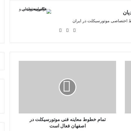
یان
رخط اختصاصی موتورسیکلت در ایران
اینستاگرام
لینکدین
وبسایت
تمام
خطوط
معاینه
فنی
موتورسیکلت
در
اصفهان
فعال
است
تمام خطوط معاینه فنی موتورسیکلت در
اصفهان فعال است