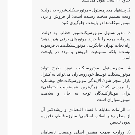
حدود ۱۹ سال طول می‌کشد
پیشنهاد مدیرمسئول «موتورسیکلت‌نیوز» به دولت:
وقت تصمیم سخت رسیده است؛ از فروش و تردد
موتورسیکلت‌ها در پایتخت جلوگیری کنید
مدیرمسئول موتورسیکلت‌نیوز خطاب به دولت:
سرمایه مردم را با خرید موتورهای برقی هدر ندهید/
راه نجات تهران جایگزینی موتورسیکلت‌های فرسوده
نیست؛ بلکه ممنوعیت فروش و تردد در پایتخت
است
مدیرمسئول موتورسیکلت نیوز: طرح تولید
موتورسیکلت توسط خودروسازان می‌تواند به کنترل
بازار منجر شود/ آلایندگی موتورسیکلت‌های نوشماره
را بررسی کنید/ بزرگ‌ترین «مسئولیت اجتماعی»
برای مونتاژکنندگان توجه به جان و سلامت
موتورسواران است
الزامات مقابله با فساد اقتصادی و ریشه‌کنی آن
از منظر رهبر انقلاب اسلامی؛ مبارزه قاطع، دقیق و
بدون تبعیض
وزارت صمت مقصر اصلی وضعیت نابسامان