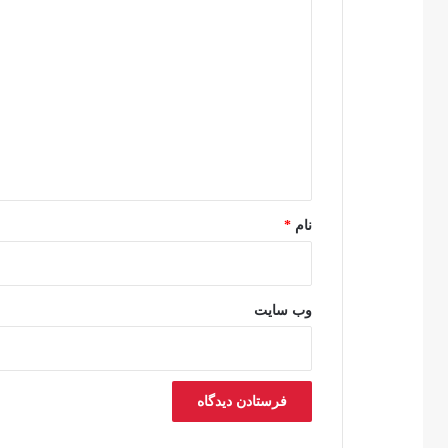
د
ی
د
گ
ا
ه
*
نام
*
وب‌ سایت