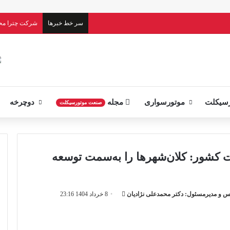
سر خط خبرها
شرکت چترا م
سیکلت
موتورسواری
مجله
دوچرخه
صنعت موتورسیکلت
شور: کلان‌شهرها را به‌سمت توسعه
ارسال
 و مدیرمسئول: دکتر محمدعلی نژادیان
8 خرداد 1404 23:16
ایمیل