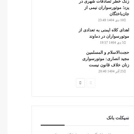
زنگ خطر تصادفات شهری در
یزد؛ موتورسواران نیمی از
جان‌باختگان
10 دی 1404 23:49
اهدای کلاه ایمنی به تعدادی از
موتورسواران در دماوند
5 دی 1404 19:57
حجت‌الاسلام و المسلمین
مجید انصاری: موتورسواری
زنان خلاف قانون نیست
25 آذر 1404 20:40
صفحه
صفحه
قبلی
بعدی
سیکلت بانک