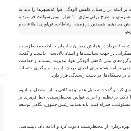
 اینکه در راستای کاهش آلودگی هوا کلانشهرها را باید به
سمت توسعه حمل‌ونقل برقی سوق دهیم، گفت: همزمان با طرح برقی‌سازی ۲۰ هزار موتورسیکلت فرسوده،
یش می‌دهیم. همچنین در زمینه ارتباطات، فن‌آوری اطلاعات و
یم.
، روز پنجشنبه ۸ خرداد در همایش مدیران سازمان حفاظت محیط‌زیست
 همگرایی در جهت سیاست‌ها و اسناد بالادستی دانست و گفت:
رگروه‌های ملی کاهش آلودگی هوا، مدیریت پسماند و حفاظت
کلیفی برنامه هفتم برای احیای دریاچه ارومیه و پیگیری جلسات
ا در دستگاه‌ها، در دست رسیدگی قرار دارد.
 کرد و گفت: به دلیل عدم توجه کافی به این معضل، با انبوه
اکید بر تنظیم و اجرای قوانین محیط‌زیستی، خط قرمزی بر
 مسئولیت، همراه کنیم. باید همانند رئیس جمهور، نگاهی توسعه
بهره‌برداری از محیط‌زیست دعوت کرد و ادامه داد: دیپلماسی