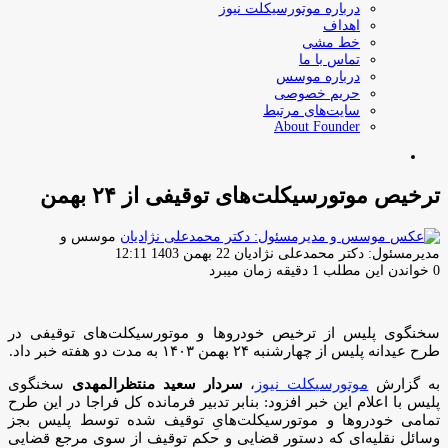
درباره موتورسیکلت نیوز
اهداف
خط مشی
تماس با ما
درباره موسس
حریم خصوصی
سایت‌های مرتبط
About Founder
جستجو
برای
ترخیص موتورسیکلت‌های توقیفی از ۲۴ بهمن
موسس و
ارسال
مدیرمسئول: دکتر محمدعلی نژادیان
22 بهمن 1403 12:11
ایمیل
0
خواندن این مطلب 1 دقیقه زمان میبرد
سخنگوی پلیس از ترخیص خودروها و موتورسیکلت‌های توقیفی در
طرح عیدانه پلیس از چهارشنبه ۲۴ بهمن ۱۴۰۳ به مدت دو هفته‌ خبر داد.
به گزارش
موتورسیکلت نیوز
،
سردار سعید منتظرالمهدی
سخنگوی
پلیس با اعلام این خبر افزود: بنابر تدبیر فرمانده کل فراجا در این طرح
تمامی خودرو‌ها و موتورسیکلت‌هایِ توقیف شده توسط پلیس بجز
وسائل نقلیه‌ای که دستور قضایی و حکم توقیف از سوی مرجع قضایی