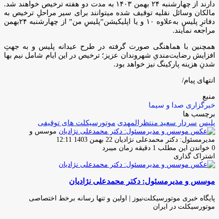
دارند از چهارشنبه ۲۴ بهمن ۱۴۰۳ به مدت دو هفته ترخیص خواهند شد.
مالکان وسائل نقلیه توقیف شده میتوانند برای سیر مراحلِ ترخیص به
دفاترِ پلیسِ به‌علاوه ۱۰ و یا اپلیکیشن”پلیسِ من” از چهارشنبه ۲۴بهمن
مراجعه نمایند.
همچنین با هماهنگی صورت گرفته در طرح عیدانه پلیس و به جهتِ
افزایش رضایت‌مندیِ شهروندان عزیز؛ ترخیص در این ایام شامل نیم بها
شدنِ هزینه پارکینگ نیز خواهد بود.
انتهای پیام/
منبع
خبرگزاری صدا و سیما
برچسب ها
پلیس
سردار سعید منتظرالمهدی
موتورسیکلت های توقیفی
موسس و
ارسال
مدیرمسئول: دکتر محمدعلی نژادیان
22 بهمن 1403 12:11
ایمیل
0
خواندن این مطلب 1 دقیقه زمان میبرد
اشتراک گذاری
چاپ
فیس
توئیتر
واتس
تلگرام
لینکدین
اشتراک
(X)
آپ
بوک
گذاری
موسس و مدیرمسئول: دکتر محمدعلی نژادیان
از
طریق
ایمیل
پایگاه خبری موتورسیکلت‌نیوز | اولین و تنها رسانه برخط اختصاصی
موتورسیکلت در ایران