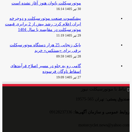
موتورسیکلت بانوان هنوز آغاز نشده است
30 تیر 1405 16:14
پیشکسوت صنعت موتورسیکلت و دوچرخه
ایران اعلام کرد: رشد بیش از 2 برابری قیمت
موتورسیکلت در مقایسه با سال 1404
29 تیر 1405 11:19
بابک زنجانی 25 هزار دستگاه موتورسیکلت
برقی برای «پستکس» خرید
28 تیر 1405 09:59
گامی رو به جلو در مسیر اصلاح فرآیندهای
اسقاط ناوگان فرسوده
27 تیر 1405 19:09
ارتباط با موتورسیکلت نیوز
صندوق پستی:
تهران 565-19575
روایط عمومی و سازمان آگهی‌ها:
09128237336
motorcyclet.news@yahoo.com