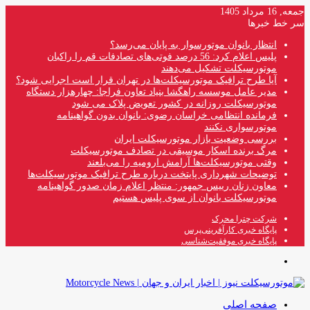
جمعه, 16 مرداد 1405
سر خط خبرها
انتظار بانوان موتورسوار به پایان می‌رسد؟
پلیس اعلام کرد: 56 درصد فوتی‌های تصادفات قم را راکبان
موتورسیکلت تشکیل می‌دهند
آیا طرح ترافیک موتورسیکلت‌ها در تهران قرار است اجرایی شود؟
مدیر عامل موسسه راهگشا بنیاد تعاون فراجا: چهارهزار دستگاه
موتورسیکلت روزانه در کشور تعویض پلاک می شود
فرمانده انتظامی خراسان رضوی: بانوان بدون گواهینامه
موتورسواری نکنند
بررسی وضعیت بازار موتورسیکلت ایران
مرگ برنده اسکار موسیقی در تصادف موتورسیکلت
وقتی موتورسیکلت‌ها آرامش ارومیه را می‌بلعند
توضیحات شهرداری پایتخت درباره طرح ترافیک موتورسیکلت‌ها
معاون زنان رییس جمهور: منتظر اعلام زمان صدور گواهینامه
موتورسیکلت بانوان از سوی پلیس هستیم
شرکت چترا محرک
پایگاه خبری کارآفرینی‌پرس
پایگاه خبری موفقیت‌شناسی
منو
صفحه اصلی