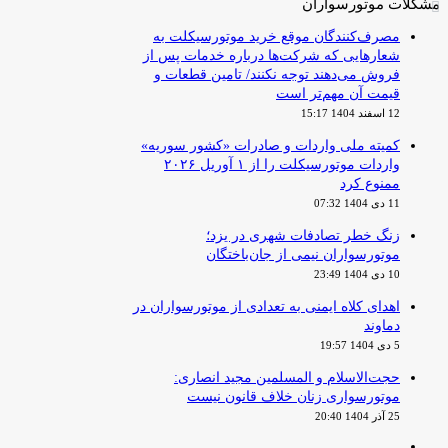
مشکلات موتورسواران
مصرف‌کنندگان موقع خرید موتورسیکلت به
شعارهایی که شرکت‌ها درباره خدمات پس از
فروش می‌دهند توجه نکنند/ تامین قطعات و
قیمت آن مهم‌تر است
12 اسفند 1404 15:17
کمیته ملی واردات و صادرات «کشور سوریه»
واردات موتورسیکلت را از ۱ آوریل ۲۰۲۶
ممنوع کرد
11 دی 1404 07:32
زنگ خطر تصادفات شهری در یزد؛
موتورسواران نیمی از جان‌باختگان
10 دی 1404 23:49
اهدای کلاه ایمنی به تعدادی از موتورسواران در
دماوند
5 دی 1404 19:57
حجت‌الاسلام و المسلمین مجید انصاری:
موتورسواری زنان خلاف قانون نیست
25 آذر 1404 20:40
صفحه