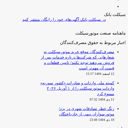
قبلی
صفحه
بعدی
سیکلت بانک
در سیکلت بانک آگهی‌های خود را رایگان منتشر کنید
ماهنامه صنعت موتورسیکلت
اخبار مربوط به حقوق مصرف‌کنندگان
مصرف‌کنندگان موقع خرید موتورسیکلت به
شعارهایی که شرکت‌ها درباره خدمات پس از
فروش می‌دهند توجه نکنند/ تامین قطعات و
قیمت آن مهم‌تر است
12 اسفند 1404 15:17
کمیته ملی واردات و صادرات «کشور سوریه»
واردات موتورسیکلت را از ۱ آوریل ۲۰۲۶
ممنوع کرد
11 دی 1404 07:32
زنگ خطر تصادفات شهری در یزد؛
موتورسواران نیمی از جان‌باختگان
10 دی 1404 23:49