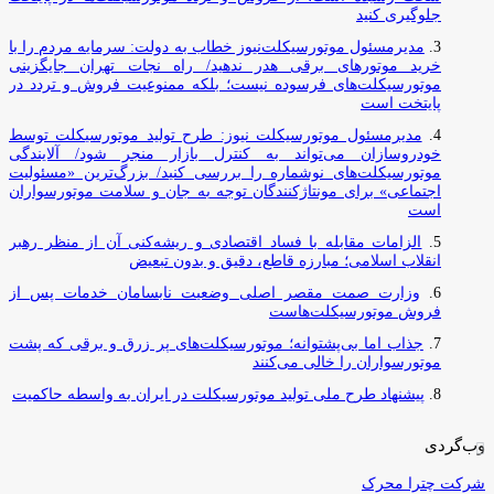
جلوگیری کنید
مدیرمسئول موتورسیکلت‌نیوز خطاب به دولت: سرمایه مردم را با
خرید موتورهای برقی هدر ندهید/ راه نجات تهران جایگزینی
موتورسیکلت‌های فرسوده نیست؛ بلکه ممنوعیت فروش و تردد در
پایتخت است
مدیرمسئول موتورسیکلت نیوز: طرح تولید موتورسیکلت توسط
خودروسازان می‌تواند به کنترل بازار منجر شود/ آلایندگی
موتورسیکلت‌های نوشماره را بررسی کنید/ بزرگ‌ترین «مسئولیت
اجتماعی» برای مونتاژکنندگان توجه به جان و سلامت موتورسواران
است
الزامات مقابله با فساد اقتصادی و ریشه‌کنی آن از منظر رهبر
انقلاب اسلامی؛ مبارزه قاطع، دقیق و بدون تبعیض
وزارت صمت مقصر اصلی وضعیت نابسامان خدمات پس از
فروش موتورسیکلت‌هاست
جذاب اما بی‌پشتوانه؛ موتورسیکلت‌های پر زرق‌ و برقی که پشت
موتورسواران را خالی می‌کنند
پیشنهاد طرح ملی تولید موتورسیکلت در ایران به واسطه حاکمیت
وب‌گردی
شرکت چترا محرک