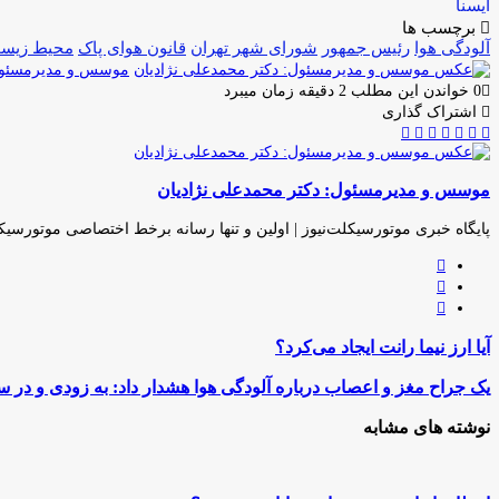
ایسنا
برچسب ها
آلودگی هوا
رئیس جمهور
شورای شهر تهران
قانون هوای پاک
محیط زیس
موسس و مدیرمسئول:
0
خواندن این مطلب 2 دقیقه زمان میبرد
اشتراک گذاری
اشتراک
تلگرام
واتس
لینکدین
توئیتر
فیس
چاپ
(X)
گذاری
آپ
بوک
از
طریق
موسس و مدیرمسئول: دکتر محمدعلی نژادیان
ایمیل
پایگاه خبری موتورسیکلت‌نیوز | اولین و تنها رسانه برخط اختصاصی موتورسیک
وبسایت
لینکدین
اینستاگرام
آیا
آیا ارز نیما رانت ایجاد می‌کرد؟
ارز
نیما
یک
یک جراح مغز و اعصاب درباره آلودگی هوا هشدار داد: به زودی و در سا
رانت
جراح
ایجاد
مغز
نوشته های مشابه
می‌کرد؟
و
اعصاب
درباره
آلودگی