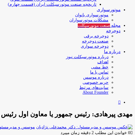
تاریخچه صنعت موتورسیکلت ایران (قسمت چهارم)
موتورسواری
موتورسواری بانوان
مشکلات موتورسواران
مجله
صنعت موتورسیکلت
دوچرخه
دوچرخه برقی
صنعت دوچرخه
دوچرخه سواری
درباره ما
درباره موتورسیکلت نیوز
اهداف
خط مشی
تماس با ما
درباره موسس
حریم خصوصی
سایت‌های مرتبط
About Founder
جستجو
برای
مهدی پیرهادی: رئیس جمهور یا معاون اول رئیس 
موسس و مدیرمسئول:
0
خواندن این مطلب 2 دقیقه زمان میبرد