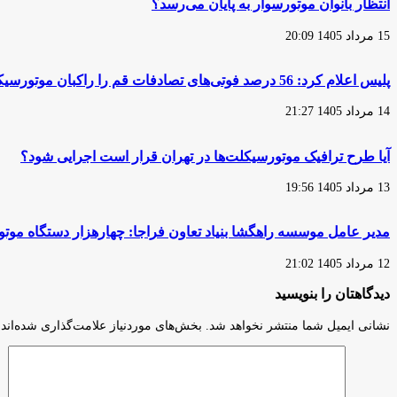
انتظار بانوان موتورسوار به پایان می‌رسد؟
هوا
هشدار
15 مرداد 1405 20:09
داد:
به
زودی
پلیس اعلام کرد: 56 درصد فوتی‌های تصادفات قم را راکبان موتورسیکلت تشکیل می‌دهند
و
در
14 مرداد 1405 21:27
سال‌های
نزدیک
افزایش
آیا طرح ترافیک موتورسیکلت‌ها در تهران قرار است اجرایی شود؟
ابتلا
به
13 مرداد 1405 19:56
تومورهای
مغزی
در
مدیر عامل موسسه راهگشا بنیاد تعاون فراجا: چهارهزار دستگاه مو
کشور
راه
12 مرداد 1405 21:02
می‌افتد/
مونتاژکنندگان
دیدگاهتان را بنویسید
موتورسیکلت‌
رعایت
نشانی ایمیل شما منتشر نخواهد شد.
بخش‌های موردنیاز علامت‌گذاری شده‌اند
کنند