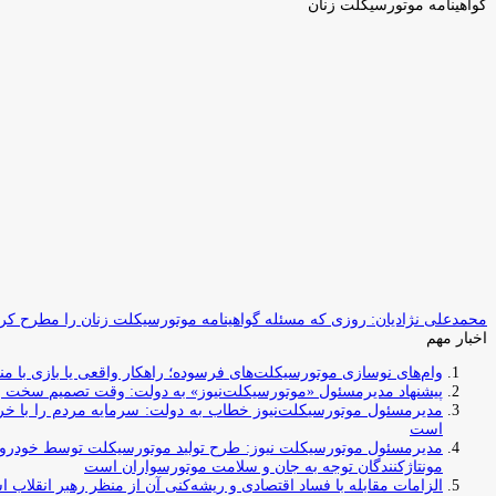
گواهینامه موتورسیکلت زنان
محمدعلی نژادیان: روزی که مسئله گواهینامه موتورسیکلت زنان را مطرح کردم
اخبار مهم
وام‌های نوسازی موتورسیکلت‌های فرسوده؛ راهکار واقعی یا بازی با منابع کشور؟ / جایگزینی کامل فرس
پیشنهاد مدیرمسئول «موتورسیکلت‌نیوز» به دولت: وقت تصمیم سخت رس
مدیرمسئول موتورسیکلت‌نیوز خطاب به دولت: سرمایه مردم را با خری
است
مدیرمسئول موتورسیکلت نیوز: طرح تولید موتورسیکلت توسط خودروسازا
مونتاژکنندگان توجه به جان و سلامت موتورسواران است
الزامات مقابله با فساد اقتصادی و ریشه‌کنی آن از منظر رهبر انقلاب 