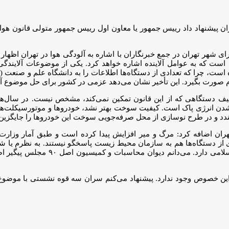
هاد داد رییس جمهور یا معاون اول رییس جمهور متولی قانون هوای پا
 شهر تهران در جمع خبرنگاران با اشاره به آلودگی هوا در تهران اظهار
جدیدی در حال تدوین است که به عوامل آلاینده اشاره خواهد کرد. یکی از موضوعات آ
 هنوز کامل نشده است، چرا که تعدادی از دستگاه‌ها اطلاعات را به دانشگاه علم و صن
زم صورت بگیرد. این تأخیر نشان می‌دهد عزمی در کشور برای حل موضوع آل
کلیف دستگاهی که از این قانون تمکین نمی‌کند، مشخص نیست. در سال‌ها
 نشدن انرژی پاک است. کیفیت سوخت بهتر نشد، خودروها و موتورسیکلت‌
دد و در طرح نوسازی از محل صرفه‌جویی سوخت این خودروها را جایگزین
ضافه کرد: مرگ و میر افزایش پیدا کرده است و طبق آمار وزارت ب
اری از دستگاه‌ها هم به سازمان محیط زیست پاسخگو نیستند. به نظرم یا
متولی قانون هوای پاک شوند و این نیاز به ا
ن خصوص وجود ندارد. پیشنهاد می‌کنم سران سه قوه نشستی با موضوع آلو