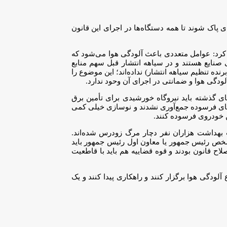
ک شوند تا همه دستگاه‌ها در اجرای این قانون
 کرد: عوامل متعددی باعث آلودگی هوا می‌شود که
لایندگی صنایع هستند و در سیاهه انتشار قبل سهم منابع
عت (برنده تنظیم سیاهه انتشار) نداده‌اند؛ این موضوع را
ودگی هوا و ضمانتی در اجرای آن وحود ندارد.
ی گذشته باید نیروگاه خورشیدی برای تأمین برق
های فرسوده جمع‌آوری نشدند و نوسازی خیلی کمی
 خودروی فرسوده کنند.
هداشت هزاران نفر دچار مرگ زودرس شده‌اند.
 شخص رئیس جمهور یا معاون اول رئیس جمهور باید
صلاحیه در مجلس شورای اسلامی دارد. می‌دانم دیوان محاسبات و کمیسیون اصل ۹۰ مجلس پیگیر اصلاح قانون بودند و قوه قضاییه هم باید با قاطعیت
دگی هوا برگزار کنند و راهکاری پیدا کنند و یک