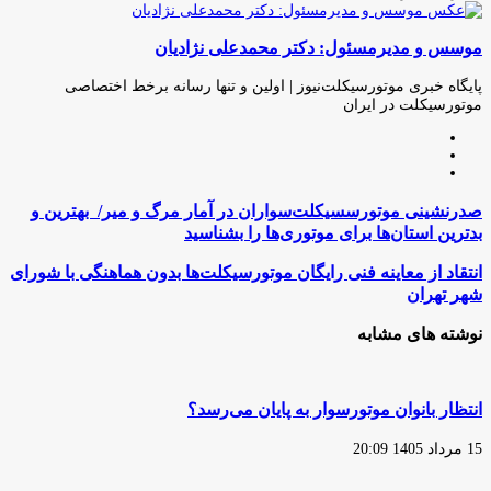
چاپ
فیس
توئیتر
واتس
تلگرام
لینکدین
اشتراک
(X)
آپ
بوک
گذاری
موسس و مدیرمسئول: دکتر محمدعلی نژادیان
از
طریق
ایمیل
پایگاه خبری موتورسیکلت‌نیوز | اولین و تنها رسانه برخط اختصاصی
موتورسیکلت در ایران
وبسایت
لینکدین
اینستاگرام
صدرنشینی
صدرنشینی موتورسسیکلت‌سواران در آمار مرگ و میر/ بهترین و
موتورسسیکلت‌سواران
بدترین استان‌ها برای موتوری‌ها را بشناسید
در
آمار
انتقاد
انتقاد از معاینه فنی رایگان موتورسیکلت‌ها بدون هماهنگی با شورای
مرگ
از
شهر تهران
و
معاینه
میر/
فنی
نوشته های مشابه
بهترین
رایگان
و
موتورسیکلت‌ها
بدترین
بدون
استان‌ها
هماهنگی
انتظار بانوان موتورسوار به پایان می‌رسد؟
برای
با
موتوری‌ها
شورای
15 مرداد 1405 20:09
را
شهر
بشناسید
تهران