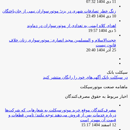
11 دی 1404 07:32
زنگ خطر تصادفات شهری در یزد؛ موتورسواران نیمی از جان‌باختگان
10 دی 1404 23:49
اهدای کلاه ایمنی به تعدادی از موتورسواران در دماوند
5 دی 1404 19:57
حجت‌الاسلام و المسلمین مجید انصاری: موتورسواری زنان خلاف
قانون نیست
25 آذر 1404 20:40
صفحه
صفحه
قبلی
بعدی
سیکلت بانک
در سیکلت بانک آگهی‌های خود را رایگان منتشر کنید
ماهنامه صنعت موتورسیکلت
اخبار مربوط به حقوق مصرف‌کنندگان
مصرف‌کنندگان موقع خرید موتورسیکلت به شعارهایی که شرکت‌ها
درباره خدمات پس از فروش می‌دهند توجه نکنند/ تامین قطعات و
قیمت آن مهم‌تر است
12 اسفند 1404 15:17