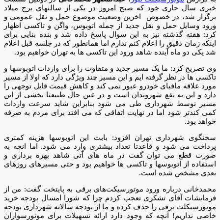
خبری سال جاری خود که صبح امروز در یکی از سالنهای برج میلاد
برگزار شد، در خصوص اخرین وضعیت موضوع حمل و نقل عمومی و
ورود وسایل حمل و نقل جدید از جمله اتوبوس، واگن و تاکسی اظهار
کرد: هفته گذشته نیز به این سوال پاسخ داده شد و بنده بنایی برای
اینکه زمان دقیق را اعلام کنم ندارم اما همانطور که در جلسه قبل اعلام
شد یکی دو ماه آینده شاهد ورود این تاکسی ها به تهران خواهیم بود.
وی تصریح کرد: ما یک مسیر جدید و متفاوت را برای واردات اتوبوسها و
تاکسی ها در نظر گرفته ایم و این مسیر چند ویژگی دارد که اولا از مسیر
مورد علاقه مافیای خودرو عبور نمی کند و کاهش قیمت قابل توجهی را
دارد و این به نفع شهروندان است و در عین حال طبیعتا بخشی از این
مسیر توسط شهرداری طی می شود بنابراین شاید سرعت واردات
کمی کندتر شود اما در نهایت اتفاقی که می افتد برای مردم به صرفه
خواهد بود.
سخنگوی شهرداری تهران افزود: بابت این اتوبوسها هزینه کمتری
پرداخت می شود و قاعدتا تعداد بیشتری وارد می شود. اما انچه به
صورت قطع می توان گفت در ماه های آتی شاهد بهره برداری و
استفاده از اتوبوسها و تاکسی ها خواهیم بود و حتی مسیرهای روزهای
بعدی مشخص شده است.
محمدخانی درباره ورود موتورسیکت‌های برقی به پایتخت گفت: من از
فرمایشات آقای تشکری تعجب کردم چرا که شورا امسال بودجه خرید
موتورسیکلت برقی را حذف کرده و ما از بودجه سالانه شهرداری بودجه
خاصی نداریم! آنچه که وجود دارد ارائه تسهیلات برای موتورسواران