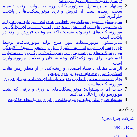
در سال حدود ۱۹ سال طول می‌کشد
پیشنهاد مدیرمسئول «موتورسیکلت‌نیوز» به دولت: وقت تصمیم
سخت رسیده است؛ از فروش و تردد موتورسیکلت‌ها در پایتخت
جلوگیری کنید
مدیرمسئول موتورسیکلت‌نیوز خطاب به دولت: سرمایه مردم را با
خرید موتورهای برقی هدر ندهید/ راه نجات تهران جایگزینی
موتورسیکلت‌های فرسوده نیست؛ بلکه ممنوعیت فروش و تردد در
پایتخت است
مدیرمسئول موتورسیکلت نیوز: طرح تولید موتورسیکلت توسط
خودروسازان می‌تواند به کنترل بازار منجر شود/ آلایندگی
موتورسیکلت‌های نوشماره را بررسی کنید/ بزرگ‌ترین «مسئولیت
اجتماعی» برای مونتاژکنندگان توجه به جان و سلامت موتورسواران
است
الزامات مقابله با فساد اقتصادی و ریشه‌کنی آن از منظر رهبر انقلاب
اسلامی؛ مبارزه قاطع، دقیق و بدون تبعیض
وزارت صمت مقصر اصلی وضعیت نابسامان خدمات پس از فروش
موتورسیکلت‌هاست
جذاب اما بی‌پشتوانه؛ موتورسیکلت‌های پر زرق‌ و برقی که پشت
موتورسواران را خالی می‌کنند
پیشنهاد طرح ملی تولید موتورسیکلت در ایران به واسطه حاکمیت
وب‌گردی
شرکت چترا محرک
سیکلت کالا