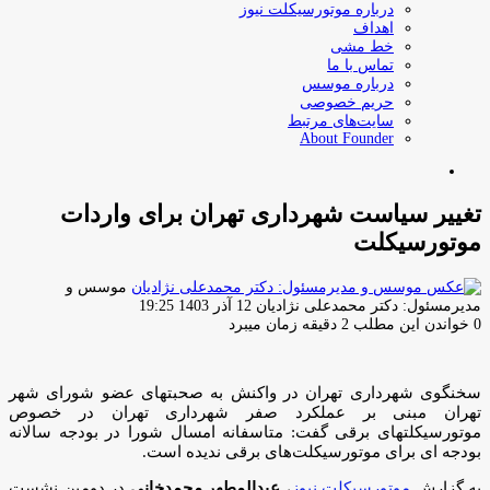
درباره موتورسیکلت نیوز
اهداف
خط مشی
تماس با ما
درباره موسس
حریم خصوصی
سایت‌های مرتبط
About Founder
جستجو
برای
تغییر سیاست شهرداری تهران برای واردات
موتورسیکلت
موسس و
ارسال
مدیرمسئول: دکتر محمدعلی نژادیان
12 آذر 1403 19:25
ایمیل
0
خواندن این مطلب 2 دقیقه زمان میبرد
سخنگوی شهرداری تهران در واکنش به صحبتهای عضو شورای شهر
تهران مبنی بر عملکرد صفر شهرداری تهران در خصوص
موتورسیکلتهای برقی گفت: متاسفانه امسال شورا در بودجه سالانه
بودجه ای برای موتورسیکلت‌های برقی ندیده است.
به گزارش
موتورسیکلت نیوز
،
عبدالمطهر محمدخانی
در دومین نشست