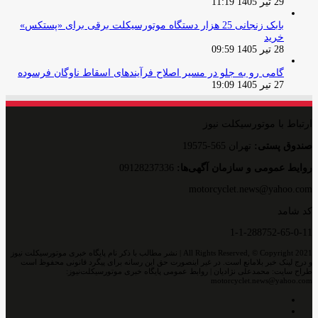
29 تیر 1405 11:19
بابک زنجانی 25 هزار دستگاه موتورسیکلت برقی برای «پستکس»
خرید
28 تیر 1405 09:59
گامی رو به جلو در مسیر اصلاح فرآیندهای اسقاط ناوگان فرسوده
27 تیر 1405 19:09
ارتباط با موتورسیکلت نیوز
صندوق پستی:
تهران 565-19575
روایط عمومی و سازمان آگهی‌ها:
09128237336
motorcyclet.news@yahoo.com
کد شامد
1-1-288752-65-0-11
All Rights Reserved, © Copyright 2021 | نشر مطالب با ذکر نام پایگاه خبری موتورسیکلت نیوز
و درج لینک خبر بلامانع است. در غیر اینصورت حق این رسانه برای پیگرد قانونی محفوظ است
طراح سایت: محمدعلی نژادیان | روابط عمومی پایگاه خبری موتورسیکلت‌نیوز:
motorcyclet.news@yahoo.com
اینستاگرام
تلگرام