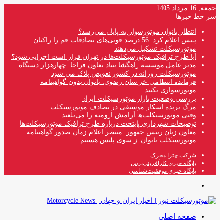
جمعه, 16 مرداد 1405
سر خط خبرها
انتظار بانوان موتورسوار به پایان می‌رسد؟
پلیس اعلام کرد: 56 درصد فوتی‌های تصادفات قم را راکبان
موتورسیکلت تشکیل می‌دهند
آیا طرح ترافیک موتورسیکلت‌ها در تهران قرار است اجرایی شود؟
مدیر عامل موسسه راهگشا بنیاد تعاون فراجا: چهارهزار دستگاه
موتورسیکلت روزانه در کشور تعویض پلاک می شود
فرمانده انتظامی خراسان رضوی: بانوان بدون گواهینامه
موتورسواری نکنند
بررسی وضعیت بازار موتورسیکلت ایران
مرگ برنده اسکار موسیقی در تصادف موتورسیکلت
وقتی موتورسیکلت‌ها آرامش ارومیه را می‌بلعند
توضیحات شهرداری پایتخت درباره طرح ترافیک موتورسیکلت‌ها
معاون زنان رییس جمهور: منتظر اعلام زمان صدور گواهینامه
موتورسیکلت بانوان از سوی پلیس هستیم
شرکت چترا محرک
پایگاه خبری کارآفرینی‌پرس
پایگاه خبری موفقیت‌شناسی
منو
صفحه اصلی