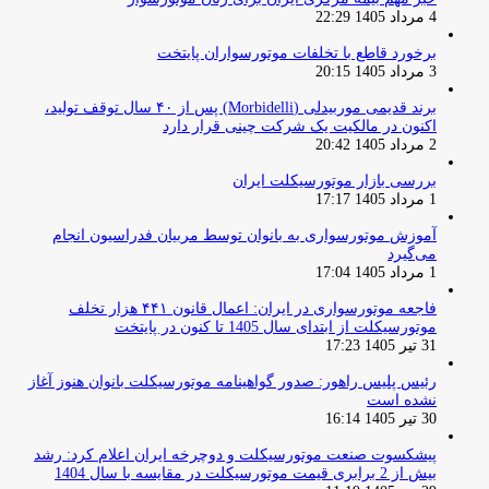
4 مرداد 1405 22:29
برخورد قاطع با تخلفات موتورسواران پایتخت
3 مرداد 1405 20:15
برند قدیمی موربیدلی (Morbidelli) پس از ۴۰ سال توقف تولید،
اکنون در مالکیت یک شرکت چینی قرار دارد
2 مرداد 1405 20:42
بررسی بازار موتورسیکلت ایران
1 مرداد 1405 17:17
آموزش موتورسواری به بانوان توسط مربیان فدراسیون انجام
می‌گیرد
1 مرداد 1405 17:04
فاجعه موتورسواری در ایران: اعمال قانون ۴۴۱ هزار تخلف
موتورسیکلت از ابتدای سال 1405 تا کنون در پایتخت
31 تیر 1405 17:23
رئیس پلیس راهور: صدور گواهینامه موتورسیکلت بانوان هنوز آغاز
نشده است
30 تیر 1405 16:14
پیشکسوت صنعت موتورسیکلت و دوچرخه ایران اعلام کرد: رشد
بیش از 2 برابری قیمت موتورسیکلت در مقایسه با سال 1404