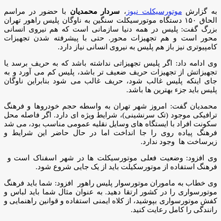
به گزارش
موتورسیکلت نیوز
،
سردار محمدیان
با حضور در مراسم
الحاق ۱۵۰ دستگاه موتورسیکلت سنگین به ناوگان پلیس راهور تهران
بزرگ گفت: پلیس در همه دنیا سازمانی است که هم نیروی انسانی
محور است و هم تجهیزات محور. حتی با پیشرفته شدن تجهیزات
کامپیوتری نیز باز هم پلیس به نیروی انسانی نیاز دارد.
وی ادامه داد: اگر پلیس تجهیزاتی نداشته باشد که به حریف برسد یا
تجهیزاتش از تجهیزات حریف ضعیف تر باشد، پلیس کم می آورد و به
جای اینکه پلیس غالب شود، حریف غالب می شود بنابراین ناوگان
پلیس باید جزء بهترین ها باشد.
محمدیان گفت: امروز شهر تهران به واسطه حجم خودروها و فرهنگ
ترافیکی موجود (تک سرنشینی)، شرایط ویژه ای دارد. اگر فاصله محل
سکونت افراد با ایستگاه های وسایل نقلیه عمومی مناسب بود، می شد
فرهنگ پیاده روی را جا انداخت اما در حال حاضر این شرایط و
زیرساخت ها وجود ندارد.
وی افزود: وضعیت فعلی موتورسیکلت ها در شهر اسفناک است و
فرهنگ استفاده از موتورسکیلت باید از یک جایی شروع شود.
وی خطاب به ماموران موتورسوار پلیس راهور افزود: شما باید فرهنگ
موتورسواری را در کشور ارتقا دهید. به عنوان مثال شما باید لباس و
کفش موتورسواری بپوشید، از کلاه ایمنی استفاده و قوانین راهنمایی و
رانندگی را کامل رعایت کنید.