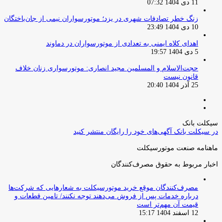
11 دی 1404 07:32
زنگ خطر تصادفات شهری در یزد؛ موتورسواران نیمی از جان‌باختگان
10 دی 1404 23:49
اهدای کلاه ایمنی به تعدادی از موتورسواران در دماوند
5 دی 1404 19:57
حجت‌الاسلام و المسلمین مجید انصاری: موتورسواری زنان خلاف
قانون نیست
25 آذر 1404 20:40
صفحه
صفحه
قبلی
بعدی
سیکلت بانک
در سیکلت بانک آگهی‌های خود را رایگان منتشر کنید
ماهنامه صنعت موتورسیکلت
اخبار مربوط به حقوق مصرف‌کنندگان
مصرف‌کنندگان موقع خرید موتورسیکلت به شعارهایی که شرکت‌ها
درباره خدمات پس از فروش می‌دهند توجه نکنند/ تامین قطعات و
قیمت آن مهم‌تر است
12 اسفند 1404 15:17