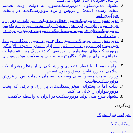
در سال حدود ۱۹ سال طول می‌کشد
پیشنهاد مدیرمسئول «موتورسیکلت‌نیوز» به دولت: وقت تصمیم
سخت رسیده است؛ از فروش و تردد موتورسیکلت‌ها در پایتخت
جلوگیری کنید
مدیرمسئول موتورسیکلت‌نیوز خطاب به دولت: سرمایه مردم را با
خرید موتورهای برقی هدر ندهید/ راه نجات تهران جایگزینی
موتورسیکلت‌های فرسوده نیست؛ بلکه ممنوعیت فروش و تردد در
پایتخت است
مدیرمسئول موتورسیکلت نیوز: طرح تولید موتورسیکلت توسط
خودروسازان می‌تواند به کنترل بازار منجر شود/ آلایندگی
موتورسیکلت‌های نوشماره را بررسی کنید/ بزرگ‌ترین «مسئولیت
اجتماعی» برای مونتاژکنندگان توجه به جان و سلامت موتورسواران
است
الزامات مقابله با فساد اقتصادی و ریشه‌کنی آن از منظر رهبر انقلاب
اسلامی؛ مبارزه قاطع، دقیق و بدون تبعیض
وزارت صمت مقصر اصلی وضعیت نابسامان خدمات پس از فروش
موتورسیکلت‌هاست
جذاب اما بی‌پشتوانه؛ موتورسیکلت‌های پر زرق‌ و برقی که پشت
موتورسواران را خالی می‌کنند
پیشنهاد طرح ملی تولید موتورسیکلت در ایران به واسطه حاکمیت
وب‌گردی
شرکت چترا محرک
سیکلت کالا