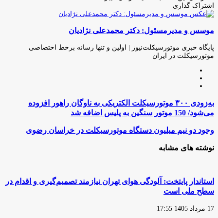
اشتراک گذاری
چاپ
فیس
توئیتر
واتس
تلگرام
لینکدین
اشتراک
(X)
آپ
بوک
گذاری
موسس و مدیرمسئول: دکتر محمدعلی نژادیان
از
طریق
ایمیل
پایگاه خبری موتورسیکلت‌نیوز | اولین و تنها رسانه برخط اختصاصی
موتورسیکلت در ایران
وبسایت
لینکدین
اینستاگرام
به‌زودی
به‌زودی ۳۰۰ موتورسیکلت الکتریکی به ناوگان راهور افزوده
۳۰۰
می‌شود/ 150 موتور سنگین به پلیس اضافه شد
موتورسیکلت
الکتریکی
وجود
وجود دو نیم میلیون دستگاه موتورسیکلت در خراسان رضوی
به
دو
ناوگان
نیم
نوشته های مشابه
راهور
میلیون
افزوده
دستگاه
می‌شود/
موتورسیکلت
150
در
استاندار پایتخت: آلودگی هوای تهران نیازمند تصمیم‌گیری و اقدام در
موتور
خراسان
سطح ملی است
سنگین
رضوی
به
17 مرداد 1405 17:55
پلیس
اضافه