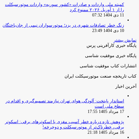
کمیته ملی واردات و صادرات «کشور سوریه» واردات موتورسیکلت
را از ۱ آوریل ۲۰۲۶ ممنوع کرد
11 دی 1404 07:32
زنگ خطر تصادفات شهری در یزد؛ موتورسواران نیمی از جان‌باختگان
10 دی 1404 23:49
نمایش بیشتر
پایگاه خبری کارآفرینی پرس
پایگاه خبری موفقیت شناسی
انتشارات کتاب موفقیت شناسی
کتاب تاریخچه صنعت موتورسیکلت ایران
آخرین اخبار
استاندار پایتخت: آلودگی هوای تهران نیازمند تصمیم‌گیری و اقدام در
سطح ملی است
17 مرداد 1405 17:55
پژوهش تازه درباره خطر آسیب مغزی با اسکوترهای برقی: اسکوتر
برقی، خطرناک‌تر از موتورسیکلت و دوچرخه!
16 مرداد 1405 21:18