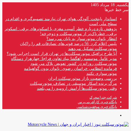
یکشنبه, 18 مرداد 1405
سر خط خبرها
استاندار پایتخت: آلودگی هوای تهران نیازمند تصمیم‌گیری و اقدام در
سطح ملی است
پژوهش تازه درباره خطر آسیب مغزی با اسکوترهای برقی: اسکوتر
برقی، خطرناک‌تر از موتورسیکلت و دوچرخه!
انتظار بانوان موتورسوار به پایان می‌رسد؟
پلیس اعلام کرد: 56 درصد فوتی‌های تصادفات قم را راکبان
موتورسیکلت تشکیل می‌دهند
آیا طرح ترافیک موتورسیکلت‌ها در تهران قرار است اجرایی شود؟
مدیر عامل موسسه راهگشا بنیاد تعاون فراجا: چهارهزار دستگاه
موتورسیکلت روزانه در کشور تعویض پلاک می شود
فرمانده انتظامی خراسان رضوی: بانوان بدون گواهینامه
موتورسواری نکنند
بررسی وضعیت بازار موتورسیکلت ایران
مرگ برنده اسکار موسیقی در تصادف موتورسیکلت
وقتی موتورسیکلت‌ها آرامش ارومیه را می‌بلعند
شرکت چترا محرک
پایگاه خبری کارآفرینی‌پرس
پایگاه خبری موفقیت‌شناسی
منو