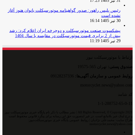
31 تیر 1405 17:23
رئیس پلیس راهور: صدور گواهینامه موتورسیکلت بانوان هنوز آغاز
نشده است
30 تیر 1405 16:14
پیشکسوت صنعت موتورسیکلت و دوچرخه ایران اعلام کرد: رشد
بیش از 2 برابری قیمت موتورسیکلت در مقایسه با سال 1404
29 تیر 1405 11:19
ارتباط با موتورسیکلت نیوز
صندوق پستی:
تهران 565-19575
روایط عمومی و سازمان آگهی‌ها:
09128237336
motorcyclet.news@yahoo.com
کد شامد
1-1-288752-65-0-11
All Rights Reserved, © Copyright 2021 | نشر مطالب با ذکر نام پایگاه خبری موتورسیکلت نیوز
و درج لینک خبر بلامانع است. در غیر اینصورت حق این رسانه برای پیگرد قانونی محفوظ است
طراح سایت: محمدعلی نژادیان | روابط عمومی پایگاه خبری موتورسیکلت‌نیوز:
motorcyclet.news@yahoo.com
اینستاگرام