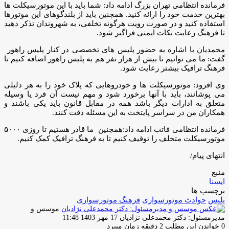
فرمانده انتظامی تهران بزرگ ادامه داد: شما باید با این موتورسیکلت ها
بهترین خدمت خود را ارائه کنید. همچنین باید از بلندگوهای این موتورها
استفاده کنید و در صورت رویت هرگونه تخلفی، به شهروندان تذکر دهید
تا فرهنگ رعایت نکات ایمنی فراگیر شود.
محمدیان با اشاره به حضور پلیس های تخصصی در کنار پلیس راهور
گفت: ما می توانیم تا بیش از هزار نفر هم به پلیس راهور اضافه کنیم تا
فرهنگ ترافیک بیشتر رعایت شود.
وی افزود: موتورسیکلت ها و خودروهایی که پلاک خود را به هر دلیلی
می پوشانند، باید با آنها برخورد شود و مهم نیست آن فرد یا وسیله
متعلق به ادارات دیگر باشد همه در مقابل قانون باید یکی باشند و
همکاران من در سراسر پایتخت به این مسئله دقت کنند.
فرمانده انتظامی فاتب ادامه داد:همچنین ما قادر هستیم تا روزی ۵۰۰۰
موتورسیکلت متخلف را توقیف کنیم تا به فرهنگ ترافیک کمک کنیم.
انتهای پیام/
منبع
ایسنا
برچسب ها
پلیس
حوادث موتورسواری
فرهنگ موتورسوارى
موسس و
ارسال
مدیرمسئول: دکتر محمدعلی نژادیان
17 مهر 1403 11:48
ایمیل
0
خواندن این مطلب 2 دقیقه زمان میبرد