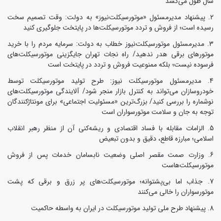
سال طول می‌کشد
پیشنهاد مدیرمسئول «موتورسیکلت‌نیوز» به دولت: وقت تصمیم سخت
رسیده است؛ از فروش و تردد موتورسیکلت‌ها در پایتخت جلوگیری کنید
مدیرمسئول موتورسیکلت‌نیوز خطاب به دولت: سرمایه مردم را با خرید
موتورهای برقی هدر ندهید/ راه نجات تهران جایگزینی موتورسیکلت‌های
فرسوده نیست؛ بلکه ممنوعیت فروش و تردد در پایتخت است
مدیرمسئول موتورسیکلت نیوز: طرح تولید موتورسیکلت توسط
خودروسازان می‌تواند به کنترل بازار منجر شود/ آلایندگی موتورسیکلت‌های
نوشماره را بررسی کنید/ بزرگ‌ترین «مسئولیت اجتماعی» برای مونتاژکنندگان
توجه به جان و سلامت موتورسواران است
الزامات مقابله با فساد اقتصادی و ریشه‌کنی آن از منظر رهبر انقلاب
اسلامی؛ مبارزه قاطع، دقیق و بدون تبعیض
وزارت صمت مقصر اصلی وضعیت نابسامان خدمات پس از فروش
موتورسیکلت‌هاست
جذاب اما بی‌پشتوانه؛ موتورسیکلت‌های پر زرق‌ و برقی که پشت
موتورسواران را خالی می‌کنند
پیشنهاد طرح ملی تولید موتورسیکلت در ایران به واسطه حاکمیت