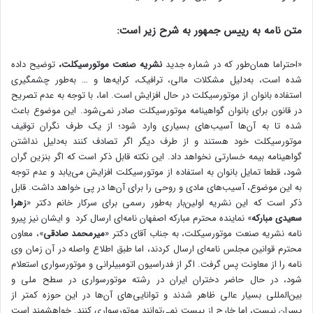
متن نامه به رییس جمهور به شرح زیر است:
«احتراما همان‌طور که در شماره جدید
نشریه صنعت موتورسیکلت،
توضیح داده
شده است، به‌دلیل مشکلات مالی، ترافیک، کرایه‌ها و … به‌طور چشمگیری
استفاده بانوان از موتورسیکلت در حال افزایش است. اما، با توجه به عدم تصریح
در قانون برای بانوان گواهینامه موتورسیکلت صادر نمی‌شود. این موضوع باعث
شده تا به آن‌ها آسیب‌های بسیاری وارد شود؛ از یک طرف نگران توقیف
موتورسیکلت خود هستند و از طرف دیگر اگر تصادف کنند به‌دلیل نداشتن
گواهینامه بیمه خسارتی نخواهد داد. این نکته قابل ذکر است که اگر بنزین گران
شود، قطعا تمایل بانوان به استفاده از موتورسیکلت افزایش می‌یابد و عدم توجه
به این موضوع، آسیب‌های مادی و روحی را برای آن‌ها در پی خواهد داشت. قابل
ذکر است که این نشریه اولین‌بار به‌طور رسمی برای سرکار خانم دکتر «
زهرا
سعیدی مبارکه
» نماینده محترم مبارکه اصفهان نامه‌ای ارسال کرد و ایشان نیز پیرو
نامه نشریه صنعت موتورسیکلت، به جناب آقای دکتر «
میرمحمد صادقی
»، معاون
محترم قوانین مجلس نامه‌ای ارسال کردند، اما طبق اطلاع واصله در آن زمان وی
نامه را از معاونت پس گرفت. اگر از فدراسیون اتومبیلرانی و موتورسواری استعلام
شود، در حال حاضر دختران ایران در رشته موتورسواری در سطح ملی و
بین‌المللی بسیار عالی ظاهر شدند و توانایی‌های آن‌ها در این حوزه کمتر از
پسران نیست، اما خارج از پیست نمی‌توانند موتورسواری کنند. خواهشمند است