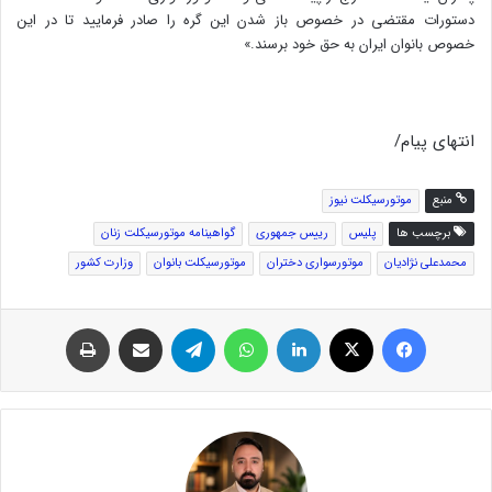
دستورات مقتضی در خصوص باز شدن این گره را صادر فرمایید تا در این
خصوص بانوان ایران به حق خود برسند.»
انتهای پیام/
منبع
موتورسیکلت نیوز
برچسب ها
پلیس
رییس جمهوری
گواهینامه موتورسیکلت زنان
محمدعلی نژادیان
موتورسواری دختران
موتورسیکلت بانوان
وزارت کشور
فیس بوک
توئیتر (X)
لینکدین
واتس آپ
تلگرام
اشتراک گذاری از طریق ایمیل
چاپ