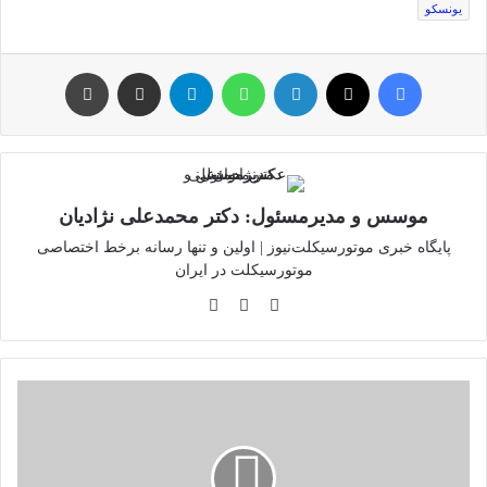
یونسکو
فیس بوک
توئیتر (X)
لینکدین
واتس آپ
تلگرام
اشتراک گذاری از طریق ایمیل
چاپ
موسس و مدیرمسئول: دکتر محمدعلی نژادیان
پایگاه خبری موتورسیکلت‌نیوز | اولین و تنها رسانه برخط اختصاصی
موتورسیکلت در ایران
وبسایت
لینکدین
اینستاگرام
طرح
تشدید
برخورد
با
تخلفات