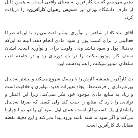
دهيم مى‌بينيم كه يك كارآفرين به معناى واقعى است. به همين دليل
از طرف دانشگاه تهران نيز «
تنديس رهبران كارآفرين
» را دريافت
كرد.
آقای بناء كلا از ساختن و نوآورى بيشتر لذت مى‌برد تا این‌که صرفا
فعالیتی را برای کسب پول و سود مادی انجام دهد. البته نه این‌که
به‌دنبال پول و سود نباشد ولى اولويت برای او نوآورى است. ايشان
سقف كار موتورسيكلت را در يك دوره‌اى زد و در جامعه لقب
سلطان موتورسيكلت را هم به‌دست آورد.
يك كارآفرين هميشه كارش را با ريسک شروع مى‌كند و بيشتر به‌دنبال
بهره‌برداری از فرصت‌ها، ايجاد تغييرات جدید، نوآورى و خلاقيت است
و زیاد به منابع مادی موجود خود فکر نمی‌کند، زیرا این اعتبار و
توانایی را دارد که منابع را جذب کند ولى كسى كه صرفا به‌دنبال
راه‌اندازى یک كسب‌و‌كار است، همان اول سود آن را دو دوتا چهارتا
مى‌كند و اگر سود نداشته باشد ورود پيدا نمى‌كند و اين دقيقا نقطه
مقابل يك كارآفرين است.