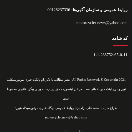
روایط عمومی و سازمان آگهی‌ها:
09128237336
motorcyclet.news@yahoo.com
کد شامد
1-1-288752-65-0-11
All Rights Reserved, © Copyright 2021 | نشر مطالب با ذکر نام پایگاه خبری موتورسیکلت
نیوز و درج لینک خبر بلامانع است. در غیر اینصورت حق این رسانه برای پیگرد قانونی محفوظ
است
طراح سایت: محمدعلی نژادیان | روابط عمومی پایگاه خبری موتورسیکلت‌نیوز:
motorcyclet.news@yahoo.com
اینستاگرام
تلگرام
خوراک