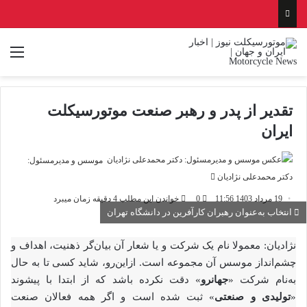
منو
تقدیر از پدر و رهبر صنعت موتورسیکلت
ایران
موسس و مدیرمسئول:
ارسال
دکتر محمدعلی نژادیان
ایمیل
19 مرداد 1403 11:56
0
خواندن این مطلب 4 دقیقه زمان میبرد
انتخاب به‌عنوان رهبران کارآفرین در دانشگاه تهران
نژادیان: معمولا نام یک شرکت و یا شعار آن بیان‌گر ذهنیت، اهداف و
چشم‌انداز موسس آن مجموعه است. ازاین‌رو، شاید کسی تا به حال
به‌نام شرکت «
جهانرو
» دقت نکرده باشد که از ابتدا با پیشوند
«
تولیدی و صنعتی
» ثبت شده است و اگر همه فعالان صنعت