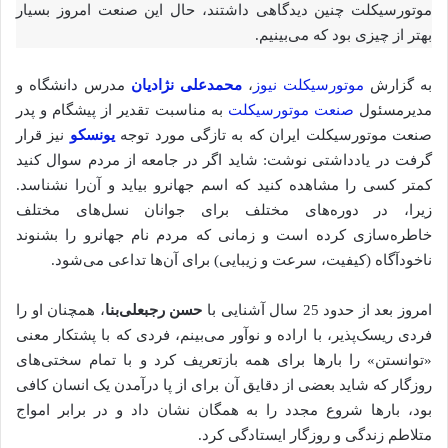
موتورسیکلت چنین دیدگاهی داشتند، حال این صنعت امروز بسیار
بهتر از چیزی بود که می‌بینیم.
به گزارش
موتورسیکلت نیوز
،
محمدعلی نژادیان
مدرس دانشگاه و
مدیرمسئول
صنعت موتورسیکلت
به مناسبت تقدیر از پیشگام و پدر
صنعت موتورسیکلت ایران که به تازگی مورد توجه
یونسکو
نیز قرار
گرفت در یادداشتی نوشت: شاید اگر در جامعه از مردم سوال کنید
کمتر کسی را مشاهده کنید که اسم جهانرو بیاید و آن‌را نشناسد.
زیرا، در دوره‌های مختلف برای جوانان نسل‌های مختلف
خاطره‌سازی کرده است و زمانی که مردم نام جهانرو را بشنوند
ناخودآگاه (کیفیت، سرعت و زیبایی) برای آن‌ها تداعی می‌شود.
امروز بعد از حدود 25 سال آشنایی با
حسن رجبعلی‌بنا
، همچنان او را
فردی ریسک‌پذیر، با اراده و نوآور می‌بینم، فردی که با پشتکار معنی
«توانستن» را بارها برای همه بازتعریف کرد و با تمام سختی‌های
روزگار که شاید بعضی از دقایق آن برای از پا درآمدن یک انسان کافی
بود، بارها شروع مجدد را به همگان نشان داد و در برابر امواج
متلاطم زندگی و روزگار ایستادگی کرد.