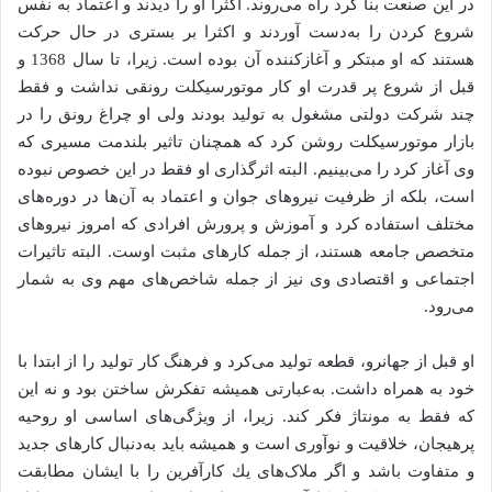
در این صنعت بنا کرد راه می‌روند. اکثرا او را دیدند و اعتماد به نفس
شروع کردن را به‌دست آوردند و اکثرا بر بستری در حال حرکت
هستند که او مبتکر و آغازکننده آن بوده است. زیرا، تا سال 1368 و
قبل از شروع پر قدرت او کار موتورسیکلت رونقی نداشت و فقط
چند شرکت دولتی مشغول به تولید بودند ولی او چراغ رونق را در
بازار موتورسیکلت روشن کرد که همچنان تاثیر بلندمت مسیری که
وی آغاز کرد را می‌بینیم. البته اثرگذاری او فقط در این خصوص نبوده
است، بلکه از ظرفیت نیروهای جوان و اعتماد به آن‌ها در دوره‌های
مختلف استفاده کرد و آموزش و پرورش افرادی که امروز نیروهای
متخصص جامعه هستند، از جمله کارهای مثبت اوست. البته تاثیرات
اجتماعی و اقتصادی وی نیز از جمله شاخص‌های مهم وی به شمار
می‌رود.
او قبل از جهانرو، قطعه تولید می‌کرد و فرهنگ کار تولید را از ابتدا با
خود به همراه داشت. به‌عبارتی همیشه تفکرش ساختن بود و نه این
که فقط به مونتاژ فکر کند. زيرا، از ویژگی‌های اساسی او روحیه
پرهیجان، خلاقيت و نوآورى است و هميشه بايد به‌دنبال كارهاى جديد
و متفاوت باشد و اگر ملاک‌هاى يك كارآفرين را با ايشان مطابقت