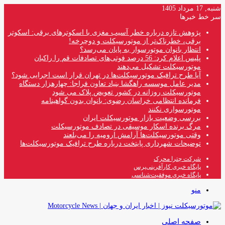
شنبه, 17 مرداد 1405
سر خط خبرها
پژوهش تازه درباره خطر آسیب مغزی با اسکوترهای برقی: اسکوتر
برقی، خطرناک‌تر از موتورسیکلت و دوچرخه!
انتظار بانوان موتورسوار به پایان می‌رسد؟
پلیس اعلام کرد: 56 درصد فوتی‌های تصادفات قم را راکبان
موتورسیکلت تشکیل می‌دهند
آیا طرح ترافیک موتورسیکلت‌ها در تهران قرار است اجرایی شود؟
مدیر عامل موسسه راهگشا بنیاد تعاون فراجا: چهارهزار دستگاه
موتورسیکلت روزانه در کشور تعویض پلاک می شود
فرمانده انتظامی خراسان رضوی: بانوان بدون گواهینامه
موتورسواری نکنند
بررسی وضعیت بازار موتورسیکلت ایران
مرگ برنده اسکار موسیقی در تصادف موتورسیکلت
وقتی موتورسیکلت‌ها آرامش ارومیه را می‌بلعند
توضیحات شهرداری پایتخت درباره طرح ترافیک موتورسیکلت‌ها
شرکت چترا محرک
پایگاه خبری کارآفرینی‌پرس
پایگاه خبری موفقیت‌شناسی
منو
صفحه اصلی