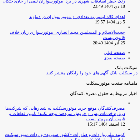
زنگ خطر تصادفات شهری در یزد؛ موتورسواران نیمی از جان‌باختگان
10 دی 1404 23:49
اهدای کلاه ایمنی به تعدادی از موتورسواران در دماوند
5 دی 1404 19:57
حجت‌الاسلام و المسلمین مجید انصاری: موتورسواری زنان خلاف
قانون نیست
25 آذر 1404 20:40
صفحه قبلی
صفحه بعدی
سیکلت بانک
در سیکلت بانک آگهی‌های خود را رایگان منتشر کنید
ماهنامه صنعت موتورسیکلت
اخبار مربوط به حقوق مصرف‌کنندگان
مصرف‌کنندگان موقع خرید موتورسیکلت به شعارهایی که شرکت‌ها
درباره خدمات پس از فروش می‌دهند توجه نکنند/ تامین قطعات و
قیمت آن مهم‌تر است
12 اسفند 1404 15:17
کمیته ملی واردات و صادرات «کشور سوریه» واردات موتورسیکلت
را از ۱ آوریل ۲۰۲۶ ممنوع کرد