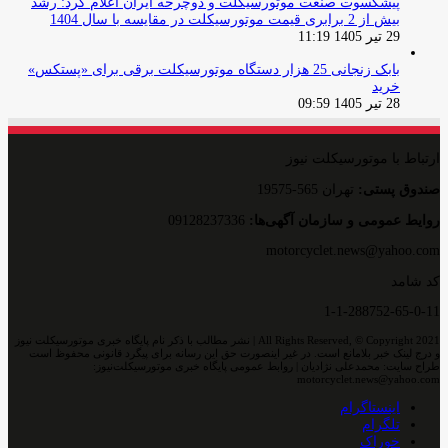
پیشکسوت صنعت موتورسیکلت و دوچرخه ایران اعلام کرد: رشد
بیش از 2 برابری قیمت موتورسیکلت در مقایسه با سال 1404
29 تیر 1405 11:19
بابک زنجانی 25 هزار دستگاه موتورسیکلت برقی برای «پستکس»
خرید
28 تیر 1405 09:59
ارتباط با موتورسیکلت نیوز
صندوق پستی:
تهران 565-19575
روایط عمومی و سازمان آگهی‌ها:
09128237336
motorcyclet.news@yahoo.com
کد شامد
1-1-288752-65-0-11
All Rights Reserved, © Copyright 2021 | نشر مطالب با ذکر نام پایگاه خبری موتورسیکلت نیوز
و درج لینک خبر بلامانع است. در غیر اینصورت حق این رسانه برای پیگرد قانونی محفوظ است
طراح سایت: محمدعلی نژادیان | روابط عمومی پایگاه خبری موتورسیکلت‌نیوز:
motorcyclet.news@yahoo.com
اینستاگرام
تلگرام
خوراک