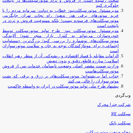
سخت رسیده است؛ از فروش و تردد موتورسیکلت‌ها در پایتخت
جلوگیری کنید
مدیرمسئول موتورسیکلت‌نیوز خطاب به دولت: سرمایه مردم را با
خرید موتورهای برقی هدر ندهید/ راه نجات تهران جایگزینی
موتورسیکلت‌های فرسوده نیست؛ بلکه ممنوعیت فروش و تردد در
پایتخت است
مدیرمسئول موتورسیکلت نیوز: طرح تولید موتورسیکلت توسط
خودروسازان می‌تواند به کنترل بازار منجر شود/ آلایندگی
موتورسیکلت‌های نوشماره را بررسی کنید/ بزرگ‌ترین «مسئولیت
اجتماعی» برای مونتاژکنندگان توجه به جان و سلامت موتورسواران
است
الزامات مقابله با فساد اقتصادی و ریشه‌کنی آن از منظر رهبر انقلاب
اسلامی؛ مبارزه قاطع، دقیق و بدون تبعیض
وزارت صمت مقصر اصلی وضعیت نابسامان خدمات پس از فروش
موتورسیکلت‌هاست
جذاب اما بی‌پشتوانه؛ موتورسیکلت‌های پر زرق‌ و برقی که پشت
موتورسواران را خالی می‌کنند
پیشنهاد طرح ملی تولید موتورسیکلت در ایران به واسطه حاکمیت
وب‌گردی
شرکت چترا محرک
سیکلت کالا
سیکلت بانک
مجله صنعت موتورسیکلت