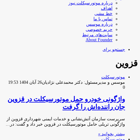
درباره موتورسیکلت نیوز
اهداف
خط مشی
تماس با ما
درباره موسس
حریم خصوصی
سایت‌های مرتبط
About Founder
جستجو برای
قزوین
موتورسیکلت
موسس و مدیرمسئول: دکتر محمدعلی نژادیان
26 آبان 1404 19:53
0
واژگونی خودرو حمل موتورسیکلت در قزوین
جان راننده‌اش را گرفت
سرپرست سازمان آتش‌نشانی و خدمات ایمنی شهرداری قزوین از
واژگونی تریلی حامل موتورسیکلت در قزوین خبر داد و گفت: در…
بیشتر بخوانید »
موتورسیکلت