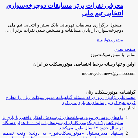
معرفی نفرات برتر مسابقات دوچرخه‌سواری
انتخابی تیم ملی
مسئول برگزاری مسابقات قهرمانی بایک سنتر و انتخابی تیم ملی
دوچرخه‌سواری از پایان مسابقات و مشخص شدن نفرات برتر آن…
بیشتر بخوانید »
صفحه بعدی
تماس با موتورسیکلت‌نیوز
اولین و تنها رسانه برخط اختصاصی موتورسیکلت در ایران
motorcyclet.news@yahoo.com
گواهینامه موتورسیکلت زنان
محمدعلی نژادیان: روزی که مسئله گواهینامه موتورسیکلت زنان را مطرح
کردم هیچ فرد و رسانه‌ای همیاری نمی‌کرد
اخبار مهم
وام‌های نوسازی موتورسیکلت‌های فرسوده؛ راهکار واقعی یا بازی با
منابع کشور؟ / جایگزینی کامل فرسوده‌ها با تولید ۶۰۰ هزار دستگاه
در سال حدود ۱۹ سال طول می‌کشد
پیشنهاد مدیرمسئول «موتورسیکلت‌نیوز» به دولت: وقت تصمیم