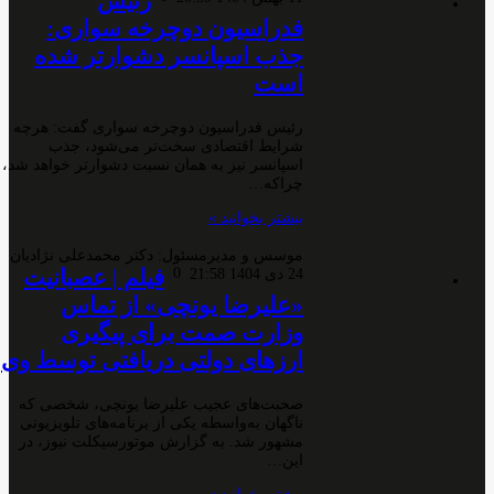
رئیس
فدراسیون دوچرخه سواری:
جذب اسپانسر دشوارتر شده
است
رئیس فدراسیون دوچرخه سواری گفت: هرچه
شرایط اقتصادی سخت‌تر می‌شود، جذب
اسپانسر نیز به همان نسبت دشوارتر خواهد شد،
چراکه…
بیشتر بخوانید »
موسس و مدیرمسئول: دکتر محمدعلی نژادیان
0
فیلم | عصبانیت
24 دی 1404 21:58
«علیرضا یونچی» از تماس
وزارت صمت برای پیگیری
ارزهای دولتی دریافتی توسط وی
صحبت‌های عجیب علیرضا یونچی، شخصی که
ناگهان به‌واسطه یکی از برنامه‌های تلویزیونی
مشهور شد. به گزارش موتورسیکلت نیوز، در
این…