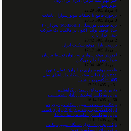
خبر مهم بیمه مرکزی ایران برای زنان
موتورسوار
4 مرداد 1405 22:29
برخورد قاطع با تخلفات موتورسواران پایتخت
3 مرداد 1405 20:15
برند قدیمی موربیدلی (Morbidelli) پس از ۴۰
سال توقف تولید، اکنون در مالکیت یک شرکت
چینی قرار دارد
2 مرداد 1405 20:42
بررسی بازار موتورسیکلت ایران
1 مرداد 1405 17:17
آموزش موتورسواری به بانوان توسط مربیان
فدراسیون انجام می‌گیرد
1 مرداد 1405 17:04
فاجعه موتورسواری در ایران: اعمال قانون
۴۴۱ هزار تخلف موتورسیکلت از ابتدای سال
1405 تا کنون در پایتخت
31 تیر 1405 17:23
رئیس پلیس راهور: صدور گواهینامه
موتورسیکلت بانوان هنوز آغاز نشده است
30 تیر 1405 16:14
پیشکسوت صنعت موتورسیکلت و دوچرخه
ایران اعلام کرد: رشد بیش از 2 برابری قیمت
موتورسیکلت در مقایسه با سال 1404
29 تیر 1405 11:19
بابک زنجانی 25 هزار دستگاه موتورسیکلت
برقی برای «پستکس» خرید