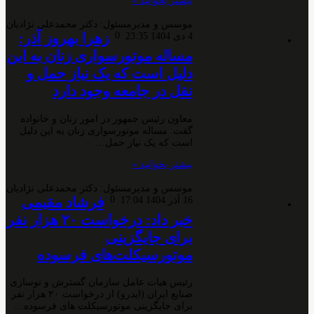
بیشتر بخوانید »
موسس و مدیرمسئول: دکتر محمدعلی نژادیان
0
زهرا بهروز آذر:
4 دی 1404 23:35
مساله موتورسواری زنان به این
دلیل است که یک نیاز حمل و
نقل در جامعه وجود دارد
معاون رئیس جمهور در امور زنان و خانواده
گفت:‌ مساله موتورسواری زنان به این دلیل
است که یک نیاز حمل…
بیشتر بخوانید »
موسس و مدیرمسئول: دکتر محمدعلی نژادیان
0
فرشاد مقیمی
16 آذر 1404 17:04
خبر داد: درخواست ۲۰ هزار نفر
برای جایگزینی
موتورسیکلت‌های فرسوده
رئیس هیات عامل سازمان گسترش و نوسازی
صنایع ایران (ایدرو) از درخواست ۲۰ هزار نفر
برای جایگزینی موتورسیکلت های فرسوده…