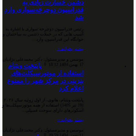
دشمن خسارت زیادی به
فدراسیون دوچرخه‌سواری وارد
شد
رئیس فدراسیون دوچرخه سواری با اشاره به
آسیب هایی که در حملات دشمن به ساختمان و
خوابگاه این فدراسیون وارد…
بیشتر بخوانید »
موسس و مدیرمسئول: دکتر محمدعلی نژادیان
0
پایتخت ویتنام
17 بهمن 1404 18:12
استفاده از موتورسیکلت‌های
بنزینی در مرکز شهر را ممنوع
اعلام کرد
پایتخت ویتنام، هانوی، از اول ژوئیه سال ۲۰۲۶
(10 تیر 1405) استفاده از همه موتورسیکلت‌ها و
اسکوترهای دارای سوخت فسیلی…
بیشتر بخوانید »
موسس و مدیرمسئول: دکتر محمدعلی نژادیان
0
11 بهمن 1404 20:59