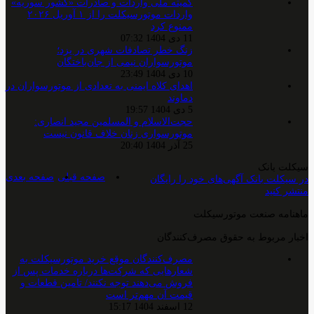
کمیته ملی واردات و صادرات «کشور سوریه»
واردات موتورسیکلت را از ۱ آوریل ۲۰۲۶
ممنوع کرد
11 دی 1404 07:32
زنگ خطر تصادفات شهری در یزد؛
موتورسواران نیمی از جان‌باختگان
10 دی 1404 23:49
اهدای کلاه ایمنی به تعدادی از موتورسواران در
دماوند
5 دی 1404 19:57
حجت‌الاسلام و المسلمین مجید انصاری:
موتورسواری زنان خلاف قانون نیست
25 آذر 1404 20:40
سیکلت بانک
صفحه قبلی
صفحه بعدی
در سیکلت بانک آگهی‌های خود را رایگان
منتشر کنید
ماهنامه صنعت موتورسیکلت
اخبار مربوط به حقوق مصرف‌کنندگان
مصرف‌کنندگان موقع خرید موتورسیکلت به
شعارهایی که شرکت‌ها درباره خدمات پس از
فروش می‌دهند توجه نکنند/ تامین قطعات و
قیمت آن مهم‌تر است
12 اسفند 1404 15:17