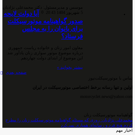
موسس و مدیرمسئول: دکتر محمدعلی نژادیان
0
آیا دولت لایحه
5 شهریور 1404 20:43
صدور گواهینامه موتورسیکلت
برای بانوان را به مجلس
فرستاد؟
معاون امور زنان و خانواده ریاست جمهوری
درباره موضوع موتور سواری زنان یادآور شد:
این موضوع از ابتدای دولت چهاردهم…
بیشتر بخوانید »
صفحه بعدی
تماس با موتورسیکلت‌نیوز
اولین و تنها رسانه برخط اختصاصی موتورسیکلت در ایران
motorcyclet.news@yahoo.com
گواهینامه موتورسیکلت زنان
محمدعلی نژادیان: روزی که مسئله گواهینامه موتورسیکلت زنان را مطرح
کردم هیچ فرد و رسانه‌ای همیاری نمی‌کرد
اخبار مهم