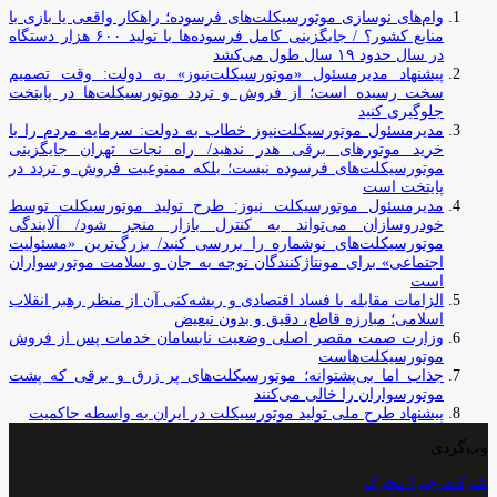
وام‌های نوسازی موتورسیکلت‌های فرسوده؛ راهکار واقعی یا بازی با
منابع کشور؟ / جایگزینی کامل فرسوده‌ها با تولید ۶۰۰ هزار دستگاه
در سال حدود ۱۹ سال طول می‌کشد
پیشنهاد مدیرمسئول «موتورسیکلت‌نیوز» به دولت: وقت تصمیم
سخت رسیده است؛ از فروش و تردد موتورسیکلت‌ها در پایتخت
جلوگیری کنید
مدیرمسئول موتورسیکلت‌نیوز خطاب به دولت: سرمایه مردم را با
خرید موتورهای برقی هدر ندهید/ راه نجات تهران جایگزینی
موتورسیکلت‌های فرسوده نیست؛ بلکه ممنوعیت فروش و تردد در
پایتخت است
مدیرمسئول موتورسیکلت نیوز: طرح تولید موتورسیکلت توسط
خودروسازان می‌تواند به کنترل بازار منجر شود/ آلایندگی
موتورسیکلت‌های نوشماره را بررسی کنید/ بزرگ‌ترین «مسئولیت
اجتماعی» برای مونتاژکنندگان توجه به جان و سلامت موتورسواران
است
الزامات مقابله با فساد اقتصادی و ریشه‌کنی آن از منظر رهبر انقلاب
اسلامی؛ مبارزه قاطع، دقیق و بدون تبعیض
وزارت صمت مقصر اصلی وضعیت نابسامان خدمات پس از فروش
موتورسیکلت‌هاست
جذاب اما بی‌پشتوانه؛ موتورسیکلت‌های پر زرق‌ و برقی که پشت
موتورسواران را خالی می‌کنند
پیشنهاد طرح ملی تولید موتورسیکلت در ایران به واسطه حاکمیت
وب‌گردی
شرکت چترا محرک