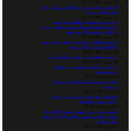
14 مرداد 1405 21:27
آیا طرح ترافیک موتورسیکلت‌ها در تهران قرار
است اجرایی شود؟
13 مرداد 1405 19:56
مدیر عامل موسسه راهگشا بنیاد تعاون
فراجا: چهارهزار دستگاه موتورسیکلت روزانه
در کشور تعویض پلاک می شود
12 مرداد 1405 21:02
فرمانده انتظامی خراسان رضوی: بانوان بدون
گواهینامه موتورسواری نکنند
11 مرداد 1405 19:00
بررسی وضعیت بازار موتورسیکلت ایران
10 مرداد 1405 18:27
مرگ برنده اسکار موسیقی در تصادف
موتورسیکلت
8 مرداد 1405 22:33
وقتی موتورسیکلت‌ها آرامش ارومیه را
می‌بلعند
7 مرداد 1405 22:21
توضیحات شهرداری پایتخت درباره طرح
ترافیک موتورسیکلت‌ها
6 مرداد 1405 19:06
معاون زنان رییس جمهور: منتظر اعلام زمان
صدور گواهینامه موتورسیکلت بانوان از سوی
پلیس هستیم
5 مرداد 1405 20:12