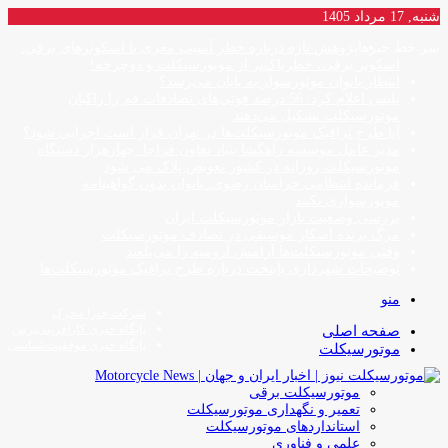
شنبه, 17 مرداد 1405
سر خط خبرها
پژوهش تازه درباره خطر آسیب مغزی با اسکوترهای برقی:
اسکوتر برقی، خطرناک‌تر از موتورسیکلت و دوچرخه!
انتظار بانوان موتورسوار به پایان می‌رسد؟
پلیس اعلام کرد: 56 درصد فوتی‌های تصادفات قم را راکبان
موتورسیکلت تشکیل می‌دهند
آیا طرح ترافیک موتورسیکلت‌ها در تهران قرار است اجرایی شود؟
مدیر عامل موسسه راهگشا بنیاد تعاون فراجا: چهارهزار دستگاه
موتورسیکلت روزانه در کشور تعویض پلاک می شود
فرمانده انتظامی خراسان رضوی: بانوان بدون گواهینامه
موتورسواری نکنند
بررسی وضعیت بازار موتورسیکلت ایران
مرگ برنده اسکار موسیقی در تصادف موتورسیکلت
وقتی موتورسیکلت‌ها آرامش ارومیه را می‌بلعند
توضیحات شهرداری پایتخت درباره طرح ترافیک موتورسیکلت‌ها
منو
شرکت چترا محرک
پایگاه خبری کارآفرینی‌پرس
صفحه اصلی
پایگاه خبری موفقیت‌شناسی
موتورسیکلت
موتورسیکلت برقی
تعمیر و نگهداری موتورسیکلت
استانداردهای موتورسیکلت
علمی و فناوری