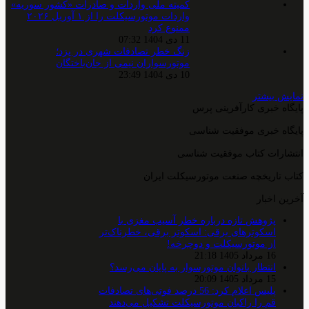
کمیته ملی واردات و صادرات «کشور سوریه»
واردات موتورسیکلت را از ۱ آوریل ۲۰۲۶
ممنوع کرد
11 دی 1404 07:32
زنگ خطر تصادفات شهری در یزد؛
موتورسواران نیمی از جان‌باختگان
10 دی 1404 23:49
نمایش بیشتر
پایگاه خبری کارآفرینی پرس
پایگاه خبری موفقیت شناسی
انتشارات کتاب موفقیت شناسی
کتاب تاریخچه صنعت موتورسیکلت ایران
آخرین اخبار
پژوهش تازه درباره خطر آسیب مغزی با
اسکوترهای برقی: اسکوتر برقی، خطرناک‌تر
از موتورسیکلت و دوچرخه!
16 مرداد 1405 21:18
انتظار بانوان موتورسوار به پایان می‌رسد؟
15 مرداد 1405 20:09
پلیس اعلام کرد: 56 درصد فوتی‌های تصادفات
قم را راکبان موتورسیکلت تشکیل می‌دهند