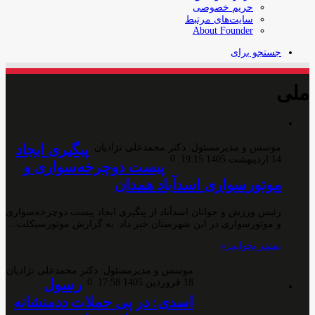
حریم خصوصی
سایت‌های مرتبط
About Founder
جستجو برای
ملی
پیگیری ایجاد
موسس و مدیرمسئول: دکتر محمدعلی نژادیان
0
14 اردیبهشت 1405 19:15
پیست دوچرخه‌سواری و
موتورسواری اسدآباد همدان
رئیس ورزش و جوانان اسدآباد از پیگیری ایجاد پیست دوچرخه‌سواری
و موتورسواری در این شهرستان خبر داد. به گزارش موتورسیکلت…
بیشتر بخوانید »
موسس و مدیرمسئول: دکتر محمدعلی نژادیان
0
رسول
18 فروردین 1405 17:58
اسدی: در پی حملات ددمنشانه