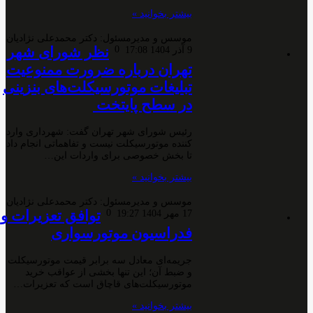
بیشتر بخوانید »
موسس و مدیرمسئول: دکتر محمدعلی نژادیان
0
نظر شورای شهر
9 آذر 1404 17:08
تهران درباره ضرورت ممنوعیت
تبلیغات موتورسیکلت‌های بنزینی
در سطح پایتخت
رئیس شورای شهر تهران گفت: شهرداری وارد
کننده موتورسیکلت نیست و تفاهماتی انجام داد
تا بخش خصوصی برای واردات این…
بیشتر بخوانید »
موسس و مدیرمسئول: دکتر محمدعلی نژادیان
0
توافق تعزیرات و
17 مهر 1404 19:27
فدراسیون موتورسواری
جریمه‌ای معادل سه برابر قیمت موتورسیکلت
و ضبط آن؛ این تنها بخشی از عواقب خرید
موتورسیکلت‌های قاچاق است که تعزیرات…
بیشتر بخوانید »