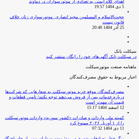
اهدای کلاه ایمنی به تعدادی از موتورسواران در دماوند
5 دی 1404 19:57
حجت‌الاسلام و المسلمین مجید انصاری: موتورسواری زنان خلاف
قانون نیست
25 آذر 1404 20:40
صفحه
صفحه
قبلی
بعدی
سیکلت بانک
در سیکلت بانک آگهی‌های خود را رایگان منتشر کنید
ماهنامه صنعت موتورسیکلت
اخبار مربوط به حقوق مصرف‌کنندگان
مصرف‌کنندگان موقع خرید موتورسیکلت به شعارهایی که شرکت‌ها
درباره خدمات پس از فروش می‌دهند توجه نکنند/ تامین قطعات و
قیمت آن مهم‌تر است
12 اسفند 1404 15:17
کمیته ملی واردات و صادرات «کشور سوریه» واردات موتورسیکلت
را از ۱ آوریل ۲۰۲۶ ممنوع کرد
11 دی 1404 07:32
زنگ خطر تصادفات شهری در یزد؛ موتورسواران نیمی از جان‌باختگان