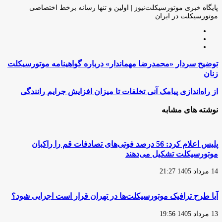
ایمیل
پایگاه خبری موتورسیکلت‌نیوز | اولین و تنها رسانه برخط اختصاصی
موتورسیکلت در ایران
وبسایت
لینکدین
اینستاگرام
توضیح
توضیح سردار «محمدرضا مهماندار» درباره گواهینامه موتورسیکلت
سردار
زنان
«محمدرضا
مهماندار»
از
از راه‌اندازی پیامک آنی تخلفات تا میزان افزایش جرایم رانندگی
درباره
راه‌اندازی
گواهینامه
پیامک
نوشته های مشابه
موتورسیکلت
آنی
زنان
تخلفات
تا
میزان
پلیس اعلام کرد: 56 درصد فوتی‌های تصادفات قم را راکبان
افزایش
موتورسیکلت تشکیل می‌دهند
جرایم
رانندگی
14 مرداد 1405 21:27
آیا طرح ترافیک موتورسیکلت‌ها در تهران قرار است اجرایی شود؟
13 مرداد 1405 19:56