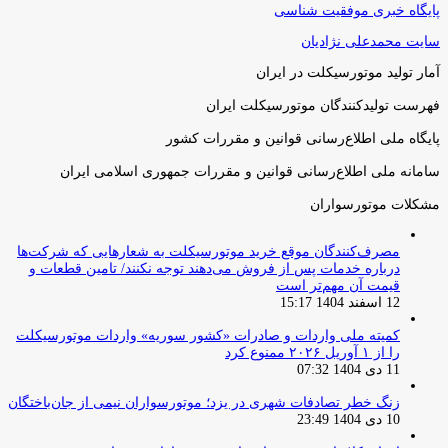
پایگاه خبری موفقیت شناسی
سایت محمدعلی نژادیان
آمار تولید موتورسیکلت در ایران
فهرست تولیدکنندگان موتورسیکلت ایران
پایگاه ملی اطلاع‌رسانی قوانین و مقررات کشور
سامانه ملی اطلاع‌رسانی قوانین و مقررات جمهوری اسلامی ایران
مشکلات موتورسواران
مصرف‌کنندگان موقع خرید موتورسیکلت به شعارهایی که شرکت‌ها
درباره خدمات پس از فروش می‌دهند توجه نکنند/ تامین قطعات و
قیمت آن مهم‌تر است
12 اسفند 1404 15:17
کمیته ملی واردات و صادرات «کشور سوریه» واردات موتورسیکلت
را از ۱ آوریل ۲۰۲۶ ممنوع کرد
11 دی 1404 07:32
زنگ خطر تصادفات شهری در یزد؛ موتورسواران نیمی از جان‌باختگان
10 دی 1404 23:49