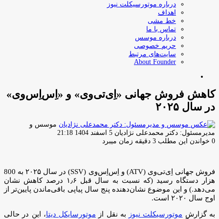
درباره موتورسیکلت نیوز
اهداف
خط مشی
تماس با ما
درباره موسس
حریم خصوصی
سایت‌های مرتبط
About Founder
جستجو
برای
کاهش فروش جهانی «اِی‌تی‌وی» و «اِس‌اِس‌وی»
در سال ۲۰۲۵
موسس و
ارسال
مدیرمسئول: دکتر محمدعلی نژادیان
5 اسفند 1404 21:18
ایمیل
0
خواندن این مطلب 3 دقیقه زمان میبرد
فروش جهانی اِی‌تی‌وی (ATV) و اِس‌اِس‌وی (SSV) در سال ۲۰۲۵ به 800
هزار دستگاه رسید (که نسبت به سال قبل ۱٫۶ درصد کاهش نشان
می‌دهد.) و این موضوع نشان‌دهنده پنج سال پیاپی باقی‌ماندن پایین‌تر از
اوج سال ۲۰۲۰ است.
به گزارش
موتورسیکلت نیوز
به نقل از
موتورسایکل دیتا
، این در حالی