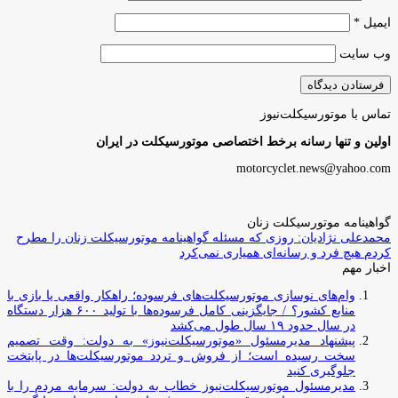
ایمیل
*
وب‌ سایت
تماس با موتورسیکلت‌نیوز
اولین و تنها رسانه برخط اختصاصی موتورسیکلت در ایران
motorcyclet.news@yahoo.com
گواهینامه موتورسیکلت زنان
محمدعلی نژادیان: روزی که مسئله گواهینامه موتورسیکلت زنان را مطرح
کردم هیچ فرد و رسانه‌ای همیاری نمی‌کرد
اخبار مهم
وام‌های نوسازی موتورسیکلت‌های فرسوده؛ راهکار واقعی یا بازی با
منابع کشور؟ / جایگزینی کامل فرسوده‌ها با تولید ۶۰۰ هزار دستگاه
در سال حدود ۱۹ سال طول می‌کشد
پیشنهاد مدیرمسئول «موتورسیکلت‌نیوز» به دولت: وقت تصمیم
سخت رسیده است؛ از فروش و تردد موتورسیکلت‌ها در پایتخت
جلوگیری کنید
مدیرمسئول موتورسیکلت‌نیوز خطاب به دولت: سرمایه مردم را با