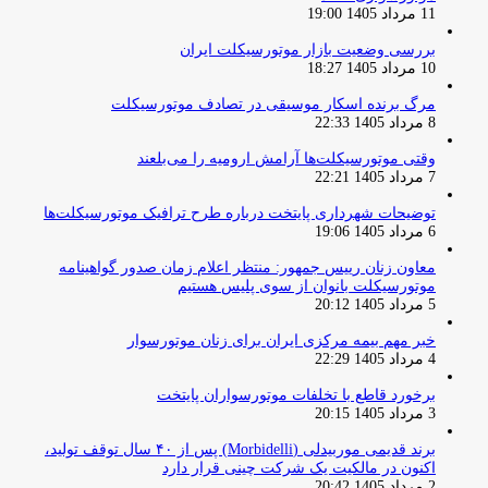
11 مرداد 1405 19:00
بررسی وضعیت بازار موتورسیکلت ایران
10 مرداد 1405 18:27
مرگ برنده اسکار موسیقی در تصادف موتورسیکلت
8 مرداد 1405 22:33
وقتی موتورسیکلت‌ها آرامش ارومیه را می‌بلعند
7 مرداد 1405 22:21
توضیحات شهرداری پایتخت درباره طرح ترافیک موتورسیکلت‌ها
6 مرداد 1405 19:06
معاون زنان رییس جمهور: منتظر اعلام زمان صدور گواهینامه
موتورسیکلت بانوان از سوی پلیس هستیم
5 مرداد 1405 20:12
خبر مهم بیمه مرکزی ایران برای زنان موتورسوار
4 مرداد 1405 22:29
برخورد قاطع با تخلفات موتورسواران پایتخت
3 مرداد 1405 20:15
برند قدیمی موربیدلی (Morbidelli) پس از ۴۰ سال توقف تولید،
اکنون در مالکیت یک شرکت چینی قرار دارد
2 مرداد 1405 20:42