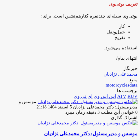
تعریف یو‌تی‌وی
یو‌تی‌وی سیله‌ای چندنفره کنارهم‌نشین است. برای:
کار
حمل‌ونقل
تفریح
استفاده می‌شود.
انتهای پیام/
خبرنگار
محمدعلی نژادیان
منبع
motorcyclesdata
برچسب ها
RUV
ATV
اس اس وی
ای تی وی
موسس و
ارسال
مدیرمسئول: دکتر محمدعلی نژادیان
5 اسفند 1404 21:18
ایمیل
0
خواندن این مطلب 3 دقیقه زمان میبرد
اشتراک گذاری
چاپ
فیس
توئیتر
واتس
تلگرام
لینکدین
اشتراک
(X)
آپ
بوک
گذاری
موسس و مدیرمسئول: دکتر محمدعلی نژادیان
از
طریق