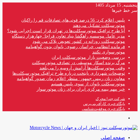
پنجشنبه, 15 مرداد 1405
سر خط خبرها
پلیس اعلام کرد: 56 درصد فوتی‌های تصادفات قم را راکبان
موتورسیکلت تشکیل می‌دهند
آیا طرح ترافیک موتورسیکلت‌ها در تهران قرار است اجرایی شود؟
مدیر عامل موسسه راهگشا بنیاد تعاون فراجا: چهارهزار دستگاه
موتورسیکلت روزانه در کشور تعویض پلاک می شود
فرمانده انتظامی خراسان رضوی: بانوان بدون گواهینامه
موتورسواری نکنند
بررسی وضعیت بازار موتورسیکلت ایران
مرگ برنده اسکار موسیقی در تصادف موتورسیکلت
وقتی موتورسیکلت‌ها آرامش ارومیه را می‌بلعند
توضیحات شهرداری پایتخت درباره طرح ترافیک موتورسیکلت‌ها
معاون زنان رییس جمهور: منتظر اعلام زمان صدور گواهینامه
موتورسیکلت بانوان از سوی پلیس هستیم
خبر مهم بیمه مرکزی ایران برای زنان موتورسوار
شرکت چترا محرک
پایگاه خبری کارآفرینی‌پرس
پایگاه خبری موفقیت‌شناسی
منو
صفحه اصلی