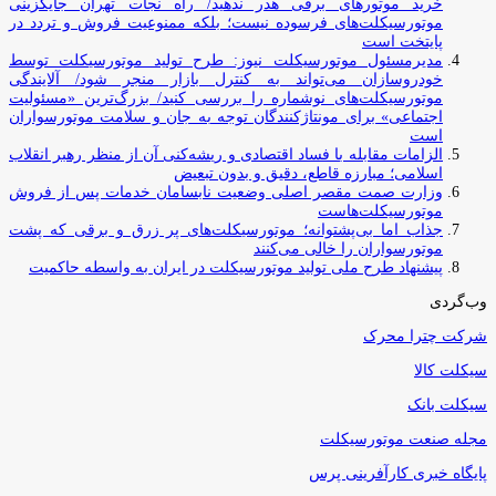
خرید موتورهای برقی هدر ندهید/ راه نجات تهران جایگزینی
موتورسیکلت‌های فرسوده نیست؛ بلکه ممنوعیت فروش و تردد در
پایتخت است
مدیرمسئول موتورسیکلت نیوز: طرح تولید موتورسیکلت توسط
خودروسازان می‌تواند به کنترل بازار منجر شود/ آلایندگی
موتورسیکلت‌های نوشماره را بررسی کنید/ بزرگ‌ترین «مسئولیت
اجتماعی» برای مونتاژکنندگان توجه به جان و سلامت موتورسواران
است
الزامات مقابله با فساد اقتصادی و ریشه‌کنی آن از منظر رهبر انقلاب
اسلامی؛ مبارزه قاطع، دقیق و بدون تبعیض
وزارت صمت مقصر اصلی وضعیت نابسامان خدمات پس از فروش
موتورسیکلت‌هاست
جذاب اما بی‌پشتوانه؛ موتورسیکلت‌های پر زرق‌ و برقی که پشت
موتورسواران را خالی می‌کنند
پیشنهاد طرح ملی تولید موتورسیکلت در ایران به واسطه حاکمیت
وب‌گردی
شرکت چترا محرک
سیکلت کالا
سیکلت بانک
مجله صنعت موتورسیکلت
پایگاه خبری کارآفرینی پرس