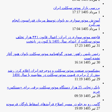
بررسی بازار موتورسیکلت ایران
1 مرداد 1405 17:17
آموزش موتورسواری به بانوان توسط مربیان فدراسیون انجام
می‌گیرد
1 مرداد 1405 17:04
فاجعه موتورسواری در ایران: اعمال قانون ۴۴۱ هزار تخلف
موتورسیکلت از ابتدای سال 1405 تا کنون در پایتخت
31 تیر 1405 17:23
رئیس پلیس راهور: صدور گواهینامه موتورسیکلت بانوان هنوز آغاز
نشده است
30 تیر 1405 16:14
پیشکسوت صنعت موتورسیکلت و دوچرخه ایران اعلام کرد: رشد
بیش از 2 برابری قیمت موتورسیکلت در مقایسه با سال 1404
29 تیر 1405 11:19
بابک زنجانی 25 هزار دستگاه موتورسیکلت برقی برای «پستکس»
خرید
28 تیر 1405 09:59
گامی رو به جلو در مسیر اصلاح فرآیندهای اسقاط ناوگان فرسوده
27 تیر 1405 19:09