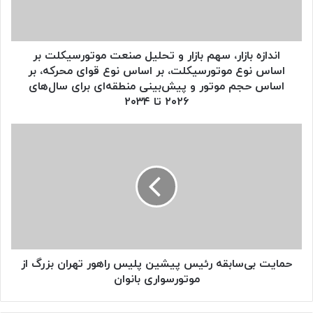
صنعت
موتورسیکلت
بر
اساس
اندازه بازار، سهم بازار و تحلیل صنعت موتورسیکلت بر
نوع
اساس نوع موتورسیکلت، بر اساس نوع قوای محرکه، بر
موتورسیکلت،
اساس حجم موتور و پیش‌بینی منطقه‌ای برای سال‌های
بر
۲۰۲۶ تا ۲۰۳۴
اساس
نوع
حمایت
قوای
بی‌سابقه
محرکه،
رئیس
بر
پیشین
اساس
پلیس
حجم
راهور
موتور
تهران
و
بزرگ
پیش‌بینی
از
منطقه‌ای
موتورسواری
حمایت بی‌سابقه رئیس پیشین پلیس راهور تهران بزرگ از
برای
بانوان
موتورسواری بانوان
سال‌های
۲۰۲۶