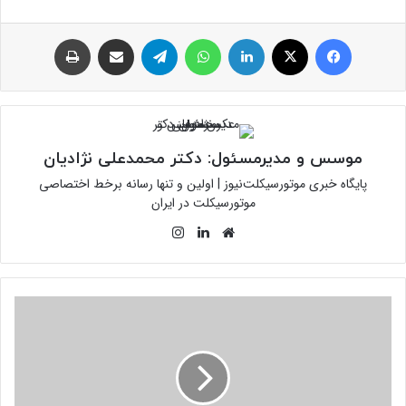
فیس بوک
توئیتر (X)
لینکدین
واتس آپ
تلگرام
اشتراک گذاری از طریق ایمیل
چاپ
موسس و مدیرمسئول: دکتر محمدعلی نژادیان
پایگاه خبری موتورسیکلت‌نیوز | اولین و تنها رسانه برخط اختصاصی
موتورسیکلت در ایران
وبسایت
لینکدین
اینستاگرام
اندازه
بازار،
سهم
بازار
و
تحلیل