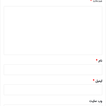
شده‌اند
*
د
ی
د
گ
ا
ه
*
نام
*
ایمیل
*
وب‌ سایت