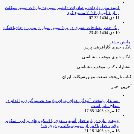
کمیته ملی واردات و صادرات «کشور سوریه» واردات موتورسیکلت
را از ۱ آوریل ۲۰۲۶ ممنوع کرد
11 دی 1404 07:32
زنگ خطر تصادفات شهری در یزد؛ موتورسواران نیمی از جان‌باختگان
10 دی 1404 23:49
نمایش بیشتر
پایگاه خبری کارآفرینی پرس
پایگاه خبری موفقیت شناسی
انتشارات کتاب موفقیت شناسی
کتاب تاریخچه صنعت موتورسیکلت ایران
آخرین اخبار
استاندار پایتخت: آلودگی هوای تهران نیازمند تصمیم‌گیری و اقدام در
سطح ملی است
17 مرداد 1405 17:55
پژوهش تازه درباره خطر آسیب مغزی با اسکوترهای برقی: اسکوتر
برقی، خطرناک‌تر از موتورسیکلت و دوچرخه!
16 مرداد 1405 21:18