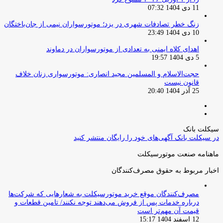
11 دی 1404 07:32
زنگ خطر تصادفات شهری در یزد؛ موتورسواران نیمی از جان‌باختگان
10 دی 1404 23:49
اهدای کلاه ایمنی به تعدادی از موتورسواران در دماوند
5 دی 1404 19:57
حجت‌الاسلام و المسلمین مجید انصاری: موتورسواری زنان خلاف
قانون نیست
25 آذر 1404 20:40
صفحه
صفحه
قبلی
بعدی
سیکلت بانک
در سیکلت بانک آگهی‌های خود را رایگان منتشر کنید
ماهنامه صنعت موتورسیکلت
اخبار مربوط به حقوق مصرف‌کنندگان
مصرف‌کنندگان موقع خرید موتورسیکلت به شعارهایی که شرکت‌ها
درباره خدمات پس از فروش می‌دهند توجه نکنند/ تامین قطعات و
قیمت آن مهم‌تر است
12 اسفند 1404 15:17