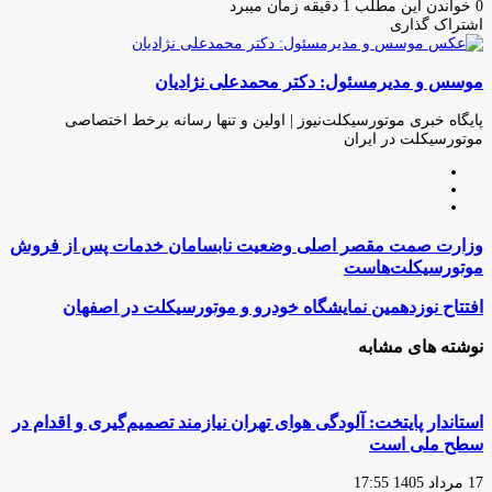
ایمیل
0
خواندن این مطلب 1 دقیقه زمان میبرد
اشتراک گذاری
چاپ
فیس
توئیتر
واتس
تلگرام
لینکدین
اشتراک
(X)
آپ
بوک
گذاری
موسس و مدیرمسئول: دکتر محمدعلی نژادیان
از
طریق
ایمیل
پایگاه خبری موتورسیکلت‌نیوز | اولین و تنها رسانه برخط اختصاصی
موتورسیکلت در ایران
وبسایت
لینکدین
اینستاگرام
وزارت
وزارت صمت مقصر اصلی وضعیت نابسامان خدمات پس از فروش
صمت
موتورسیکلت‌هاست
مقصر
اصلی
افتتاح
افتتاح نوزدهمین نمایشگاه خودرو و موتورسیکلت در اصفهان
وضعیت
نوزدهمین
نابسامان
نمایشگاه
نوشته های مشابه
خدمات
خودرو
پس
و
از
موتورسیکلت
فروش
در
استاندار پایتخت: آلودگی هوای تهران نیازمند تصمیم‌گیری و اقدام در
موتورسیکلت‌هاست
اصفهان
سطح ملی است
17 مرداد 1405 17:55