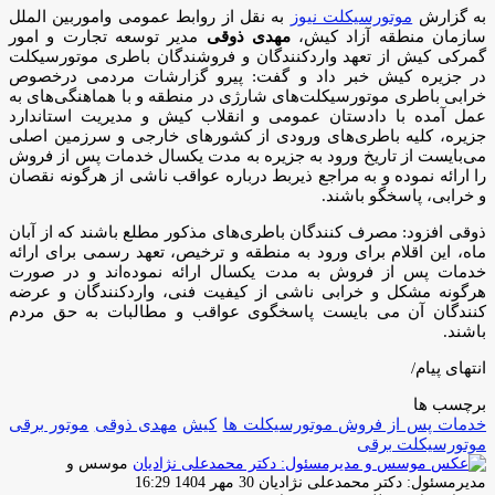
به گزارش
موتورسیکلت نیوز
به نقل از روابط عمومی واموربین الملل
سازمان منطقه آزاد کیش،
مهدی ذوقی
مدیر توسعه تجارت و امور
گمرکی کیش از تعهد واردکنندگان و فروشندگان باطری موتورسیکلت
در جزیره کیش خبر داد و گفت: پیرو گزارشات مردمی درخصوص
خرابی باطری موتورسیکلت‌های شارژی در منطقه و با هماهنگی‌های به
عمل آمده با دادستان عمومی و انقلاب کیش و مدیریت استاندارد
جزیره، کلیه باطری‌های ورودی از کشورهای خارجی و سرزمین اصلی
می‌بایست از تاریخ ورود به جزیره به مدت یکسال خدمات پس از فروش
را ارائه نموده و به مراجع ذیربط درباره عواقب ناشی از هرگونه نقصان
و خرابی، پاسخگو باشند.
ذوقی افزود: مصرف کنندگان باطری‌های مذکور مطلع باشند که از آبان
ماه، این اقلام برای ورود به منطقه و ترخیص، تعهد رسمی برای ارائه
خدمات پس از فروش به مدت یکسال ارائه نموده‌اند و در صورت
هرگونه مشکل و خرابی ناشی از کیفیت فنی، واردکنندگان و عرضه
کنندگان آن می بایست پاسخگوی عواقب و مطالبات به حق مردم
باشند.
انتهای پیام/
برچسب ها
خدمات پس از فروش موتورسیکلت ها
کیش
مهدی ذوقی
موتور برقی
موتورسیکلت برقى
موسس و
ارسال
مدیرمسئول: دکتر محمدعلی نژادیان
30 مهر 1404 16:29