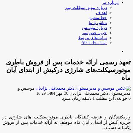
درباره ما
درباره موتورسیکلت نیوز
اهداف
خط مشی
تماس با ما
درباره موسس
حریم خصوصی
سایت‌های مرتبط
About Founder
جستجو
برای
تعهد رسمی ارائه خدمات پس از فروش باطری
موتورسیکلت‌های شارژی درکیش از ابتدای آبان
ماه
موسس و
ارسال
مدیرمسئول: دکتر محمدعلی نژادیان
30 مهر 1404 16:29
ایمیل
0
خواندن این مطلب 1 دقیقه زمان میبرد
واردکنندگان و عرضه کنندگان باطری موتورسیکلت های شارژی در
جزیره کیش از ابتدای آبان ماه موظف به ارائه خدمات پس از فروش
یکساله هستند.