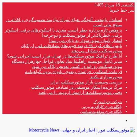
یکشنبه, 18 مرداد 1405
سر خط خبرها
استاندار پایتخت: آلودگی هوای تهران نیازمند تصمیم‌گیری و اقدام در
سطح ملی است
پژوهش تازه درباره خطر آسیب مغزی با اسکوترهای برقی: اسکوتر
برقی، خطرناک‌تر از موتورسیکلت و دوچرخه!
انتظار بانوان موتورسوار به پایان می‌رسد؟
پلیس اعلام کرد: 56 درصد فوتی‌های تصادفات قم را راکبان
موتورسیکلت تشکیل می‌دهند
آیا طرح ترافیک موتورسیکلت‌ها در تهران قرار است اجرایی شود؟
مدیر عامل موسسه راهگشا بنیاد تعاون فراجا: چهارهزار دستگاه
موتورسیکلت روزانه در کشور تعویض پلاک می شود
فرمانده انتظامی خراسان رضوی: بانوان بدون گواهینامه
موتورسواری نکنند
بررسی وضعیت بازار موتورسیکلت ایران
مرگ برنده اسکار موسیقی در تصادف موتورسیکلت
وقتی موتورسیکلت‌ها آرامش ارومیه را می‌بلعند
شرکت چترا محرک
پایگاه خبری کارآفرینی‌پرس
پایگاه خبری موفقیت‌شناسی
منو