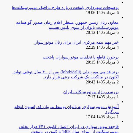
توضیحات شهرداری پایتخت درباره طرح ترافیک موتورسیکلت‌ها
6 مرداد 1405 19:06
معاون زنان رییس جمهور: منتظر اعلام زمان صدور گواهینامه
موتورسیکلت بانوان از سوی پلیس هستیم
5 مرداد 1405 20:12
خبر مهم بیمه مرکزی ایران برای زنان موتورسوار
4 مرداد 1405 22:29
برخورد قاطع با تخلفات موتورسواران پایتخت
3 مرداد 1405 20:15
برند قدیمی موربیدلی (Morbidelli) پس از ۴۰ سال توقف تولید،
اکنون در مالکیت یک شرکت چینی قرار دارد
2 مرداد 1405 20:42
بررسی بازار موتورسیکلت ایران
1 مرداد 1405 17:17
آموزش موتورسواری به بانوان توسط مربیان فدراسیون انجام
می‌گیرد
1 مرداد 1405 17:04
فاجعه موتورسواری در ایران: اعمال قانون ۴۴۱ هزار تخلف
موتورسیکلت از ابتدای سال 1405 تا کنون در پایتخت