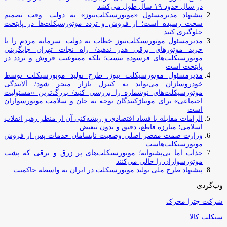
در سال حدود ۱۹ سال طول می‌کشد
پیشنهاد مدیرمسئول «موتورسیکلت‌نیوز» به دولت: وقت تصمیم
سخت رسیده است؛ از فروش و تردد موتورسیکلت‌ها در پایتخت
جلوگیری کنید
مدیرمسئول موتورسیکلت‌نیوز خطاب به دولت: سرمایه مردم را با
خرید موتورهای برقی هدر ندهید/ راه نجات تهران جایگزینی
موتورسیکلت‌های فرسوده نیست؛ بلکه ممنوعیت فروش و تردد در
پایتخت است
مدیرمسئول موتورسیکلت نیوز: طرح تولید موتورسیکلت توسط
خودروسازان می‌تواند به کنترل بازار منجر شود/ آلایندگی
موتورسیکلت‌های نوشماره را بررسی کنید/ بزرگ‌ترین «مسئولیت
اجتماعی» برای مونتاژکنندگان توجه به جان و سلامت موتورسواران
است
الزامات مقابله با فساد اقتصادی و ریشه‌کنی آن از منظر رهبر انقلاب
اسلامی؛ مبارزه قاطع، دقیق و بدون تبعیض
وزارت صمت مقصر اصلی وضعیت نابسامان خدمات پس از فروش
موتورسیکلت‌هاست
جذاب اما بی‌پشتوانه؛ موتورسیکلت‌های پر زرق‌ و برقی که پشت
موتورسواران را خالی می‌کنند
پیشنهاد طرح ملی تولید موتورسیکلت در ایران به واسطه حاکمیت
وب‌گردی
شرکت چترا محرک
سیکلت کالا