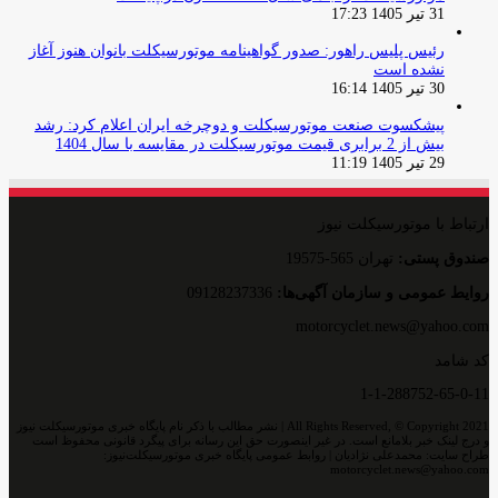
31 تیر 1405 17:23
رئیس پلیس راهور: صدور گواهینامه موتورسیکلت بانوان هنوز آغاز
نشده است
30 تیر 1405 16:14
پیشکسوت صنعت موتورسیکلت و دوچرخه ایران اعلام کرد: رشد
بیش از 2 برابری قیمت موتورسیکلت در مقایسه با سال 1404
29 تیر 1405 11:19
ارتباط با موتورسیکلت نیوز
صندوق پستی:
تهران 565-19575
روایط عمومی و سازمان آگهی‌ها:
09128237336
motorcyclet.news@yahoo.com
کد شامد
1-1-288752-65-0-11
All Rights Reserved, © Copyright 2021 | نشر مطالب با ذکر نام پایگاه خبری موتورسیکلت نیوز
و درج لینک خبر بلامانع است. در غیر اینصورت حق این رسانه برای پیگرد قانونی محفوظ است
طراح سایت: محمدعلی نژادیان | روابط عمومی پایگاه خبری موتورسیکلت‌نیوز:
motorcyclet.news@yahoo.com