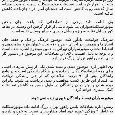
پایتخت اظهار کرد: آمار تصادفات موتورسیکلت نسبت به مدت مشابه
سال گذشته رو به کاهش است اما همچنان آمار افراد جان‌باخته کاهش
نیافته است.
وی ادامه داد: برخی از تصادفاتی که باعث جان باختن
موتورسیکلت‌سواران می‌شود ناشی از قرار گرفتن این وسیله در نقاط
کور وسایل نقلیه به ویژه وسایل باربری و سایر وسایل نقلیه است.
سرهنگ جوانبخت یادآور شد: موضوع فرهنگ ترافیک و حفظ جان
انسان‌ها و همچنین در اجرای «طرح ۱۰» تحت عنوان طرح ساماندهی و
انضباط بخشی موتورسواران تهرانی به همین موضوع اشاره شده است
و با توجه به دلیل اهمیت بالای این تصادفات، این موضوع در دستور کار
جدی پلیس راهور تهران بزرگ قرار دارد.
وی اظهار کرد: موضوع دیدن و دیده شدن یکی از پیش نیازهای اصلی
برای همه استفاده‌کنندگان از جاده و در هنگام رانندگی است و در واقع
رانندگان بیش از ۹۰ درصد اطلاعاتی که در حین رانندگی دریافت
می‌کنند از این طریق کسب موقعیت و دیدن برداشت می‌شود، بنابراین
دیده شدن و بهتر دیدن رانندگان در طول مسیر به کاهش تصادفات
کمک بسیاری خواهد کرد.
موتورسواران توسط رانندگان عبوری دیده نمی‌شوند
رییس اداره تصادفات پلیس راهور تهران بزرگ ادامه داد: موتورسیکلت
به خاطر ۲ ویژگی عمده‌ خود ابعاد متفاوت‌تری نسبت به خودرو دارد و