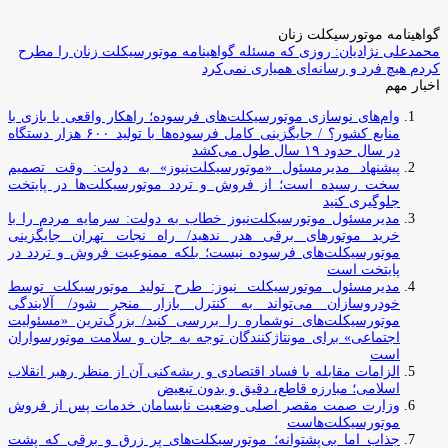
گواهینامه موتورسیکلت زنان
محمدعلی نژادیان: روزی که مسئله گواهینامه موتورسیکلت زنان را مطرح
کردم هیچ فرد و رسانه‌ای همیاری نمی‌کرد
اخبار مهم
وام‌های نوسازی موتورسیکلت‌های فرسوده؛ راهکار واقعی یا بازی با
منابع کشور؟ / جایگزینی کامل فرسوده‌ها با تولید ۶۰۰ هزار دستگاه
در سال حدود ۱۹ سال طول می‌کشد
پیشنهاد مدیرمسئول «موتورسیکلت‌نیوز» به دولت: وقت تصمیم
سخت رسیده است؛ از فروش و تردد موتورسیکلت‌ها در پایتخت
جلوگیری کنید
مدیرمسئول موتورسیکلت‌نیوز خطاب به دولت: سرمایه مردم را با
خرید موتورهای برقی هدر ندهید/ راه نجات تهران جایگزینی
موتورسیکلت‌های فرسوده نیست؛ بلکه ممنوعیت فروش و تردد در
پایتخت است
مدیرمسئول موتورسیکلت نیوز: طرح تولید موتورسیکلت توسط
خودروسازان می‌تواند به کنترل بازار منجر شود/ آلایندگی
موتورسیکلت‌های نوشماره را بررسی کنید/ بزرگ‌ترین «مسئولیت
اجتماعی» برای مونتاژکنندگان توجه به جان و سلامت موتورسواران
است
الزامات مقابله با فساد اقتصادی و ریشه‌کنی آن از منظر رهبر انقلاب
اسلامی؛ مبارزه قاطع، دقیق و بدون تبعیض
وزارت صمت مقصر اصلی وضعیت نابسامان خدمات پس از فروش
موتورسیکلت‌هاست
جذاب اما بی‌پشتوانه؛ موتورسیکلت‌های پر زرق‌ و برقی که پشت