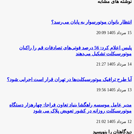
نوشته های مشابه
موتورسیکلت
رئیس
هیبریدی
سازمان
حفاظت
محیط
انتظار بانوان موتورسوار به پایان می‌رسد؟
زیست
ایران
15 مرداد 1405 20:09
منصوب
شد
پلیس اعلام کرد: 56 درصد فوتی‌های تصادفات قم را راکبان
موتورسیکلت تشکیل می‌دهند
14 مرداد 1405 21:27
آیا طرح ترافیک موتورسیکلت‌ها در تهران قرار است اجرایی شود؟
13 مرداد 1405 19:56
مدیر عامل موسسه راهگشا بنیاد تعاون فراجا: چهارهزار دستگاه
موتورسیکلت روزانه در کشور تعویض پلاک می شود
12 مرداد 1405 21:02
دیدگاهتان را بنویسید