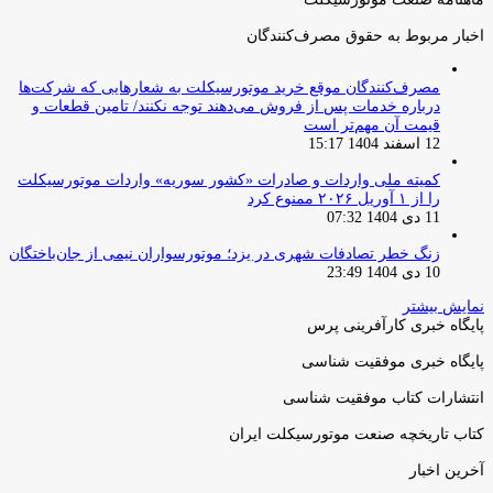
اخبار مربوط به حقوق مصرف‌کنندگان
مصرف‌کنندگان موقع خرید موتورسیکلت به شعارهایی که شرکت‌ها
درباره خدمات پس از فروش می‌دهند توجه نکنند/ تامین قطعات و
قیمت آن مهم‌تر است
12 اسفند 1404 15:17
کمیته ملی واردات و صادرات «کشور سوریه» واردات موتورسیکلت
را از ۱ آوریل ۲۰۲۶ ممنوع کرد
11 دی 1404 07:32
زنگ خطر تصادفات شهری در یزد؛ موتورسواران نیمی از جان‌باختگان
10 دی 1404 23:49
نمایش بیشتر
پایگاه خبری کارآفرینی پرس
پایگاه خبری موفقیت شناسی
انتشارات کتاب موفقیت شناسی
کتاب تاریخچه صنعت موتورسیکلت ایران
آخرین اخبار