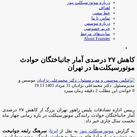
درباره موتورسیکلت نیوز
اهداف
خط مشی
تماس با ما
درباره موسس
حریم خصوصی
سایت‌های مرتبط
About Founder
جستجو
برای
کاهش ۲۷ درصدی آمار جانباختگان حوادث
موتورسیکلت‌ها در تهران
موسس و
ارسال
مدیرمسئول: دکتر محمدعلی نژادیان
31 مرداد 1403 19:13
ایمیل
0
خواندن این مطلب 2 دقیقه زمان میبرد
رییس اداره تصادفات پلیس راهور تهران بزرگ از کاهش ۲۷ درصدی
آمار جانباختگان حوادث رانندگی موتورسیکلت در بازه زمانی چهار ماه
نخست سال جاری خبر داد.
به گزارش
موتورسیکلت نیوز
به نقل از
ایرنا
،
سرهنگ رابعه جوانبخت
روز دوشنبه درباره آمارهای مربوط به حوادث رانندگی موتورسواران در