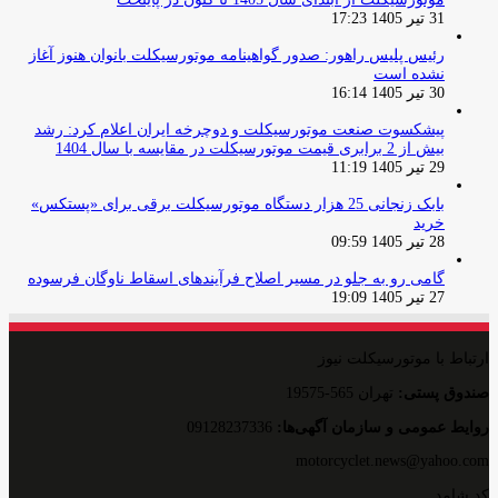
31 تیر 1405 17:23
رئیس پلیس راهور: صدور گواهینامه موتورسیکلت بانوان هنوز آغاز
نشده است
30 تیر 1405 16:14
پیشکسوت صنعت موتورسیکلت و دوچرخه ایران اعلام کرد: رشد
بیش از 2 برابری قیمت موتورسیکلت در مقایسه با سال 1404
29 تیر 1405 11:19
بابک زنجانی 25 هزار دستگاه موتورسیکلت برقی برای «پستکس»
خرید
28 تیر 1405 09:59
گامی رو به جلو در مسیر اصلاح فرآیندهای اسقاط ناوگان فرسوده
27 تیر 1405 19:09
ارتباط با موتورسیکلت نیوز
صندوق پستی:
تهران 565-19575
روایط عمومی و سازمان آگهی‌ها:
09128237336
motorcyclet.news@yahoo.com
کد شامد