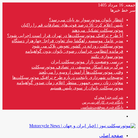
جمعه, 16 مرداد 1405
سر خط خبرها
انتظار بانوان موتورسوار به پایان می‌رسد؟
پلیس اعلام کرد: 56 درصد فوتی‌های تصادفات قم را راکبان
موتورسیکلت تشکیل می‌دهند
آیا طرح ترافیک موتورسیکلت‌ها در تهران قرار است اجرایی شود؟
مدیر عامل موسسه راهگشا بنیاد تعاون فراجا: چهارهزار دستگاه
موتورسیکلت روزانه در کشور تعویض پلاک می شود
فرمانده انتظامی خراسان رضوی: بانوان بدون گواهینامه
موتورسواری نکنند
بررسی وضعیت بازار موتورسیکلت ایران
مرگ برنده اسکار موسیقی در تصادف موتورسیکلت
وقتی موتورسیکلت‌ها آرامش ارومیه را می‌بلعند
توضیحات شهرداری پایتخت درباره طرح ترافیک موتورسیکلت‌ها
معاون زنان رییس جمهور: منتظر اعلام زمان صدور گواهینامه
موتورسیکلت بانوان از سوی پلیس هستیم
شرکت چترا محرک
پایگاه خبری کارآفرینی‌پرس
پایگاه خبری موفقیت‌شناسی
منو
صفحه اصلی