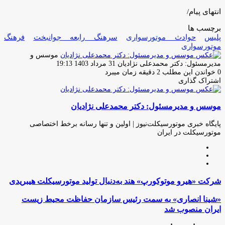
انتهای پیام/
برچسب ها
پلیس
حوادث موتورسواری
سرهنگ رابعه جوانبخت
فرهنگ
موتورسوارى
موسس و
ارسال
مدیرمسئول: دکتر محمدعلی نژادیان
31 مرداد 1403 19:13
ایمیل
0
خواندن این مطلب 2 دقیقه زمان میبرد
اشتراک گذاری
چاپ
فیس
توئیتر
واتس
تلگرام
لینکدین
اشتراک
(X)
آپ
بوک
گذاری
موسس و مدیرمسئول: دکتر محمدعلی نژادیان
از
طریق
ایمیل
پایگاه خبری موتورسیکلت‌نیوز | اولین و تنها رسانه برخط اختصاصی
موتورسیکلت در ایران
وبسایت
لینکدین
اینستاگرام
شرکت
شرکت «هیرو موتوکورپ» هند به‌دنبال تولید موتورسیکلت هیبریدی
«هیرو
موتوکورپ»
«شینا
«شینا انصاری» به سمت رئیس سازمان حفاظت محیط زیست
هند
انصاری»
ایران منصوب شد
به‌دنبال
به
تولید
سمت