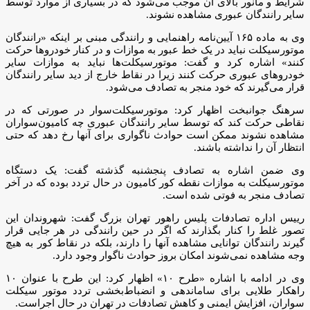
شرایط و مانور بالای آن موجب می‌شود که در بسیاری از موارد توسط
سایر رانندگان عبوری مشاهده نشوند.
وی به ماده ۱۶۵ آیین‌نامه راهنمایی و رانندگی مبنی بر اینکه «رانندگان
موتورسیکلت نباید در یک خط عبور به موازات و در کنار خودروها حرکت
کنند» اشاره کرد و گفت: موتورسیکلت‌ها نباید به موازات سایر
خودروهای عبوری حرکت کنند زیرا در نقاط خارج از دید سایر رانندگان
قرار می‌گیرند که خود منجر به تصادف می‌شود.
سرهنگ جوانبخت اظهار کرد: موتورسیکلت‌سوار در صورتی که در
نقاطی حرکت کند که توسط سایر رانندگان عبوری چه کامیون‌سواران
مشاهده نشوند ممکن است حوادث ناگواری برای آنها رخ دهد که حتی
انتظار آن را نداشته باشند.
وی ضمن اشاره به تصادف پنجشنبه گذشته گفت: یک دستگاه
موتورسیکلت به موازات نقطه کور کامیون در حال تردد بوده که در آخر
تصادف منجر به فوتی شده است.
رییس اداره تصادفات پلیس راهور تهران بزرگ گفت: شهروندان این
تصور غلط را کنار بگذارند که اگر در حین رانندگی در هر جایی قرار
گیرند رانندگان توانایی مشاهده آنها را دارند، بلکه در نقاط کور به هیچ
وجه مشاهده نمی‌شوند امکان بروز حوادث ناگوار وجود دارد.
وی در ادامه با اشاره «طرح ۱۰» اظهار کرد: این طرح با عنوان ۱۰
راهکار طلایی برای ساماندهی و انضباط‌بخشی تردد موتور سیکلت
سواران، افزایش ایمنی و کاهش تصادفات در تهران در حال اجراست.