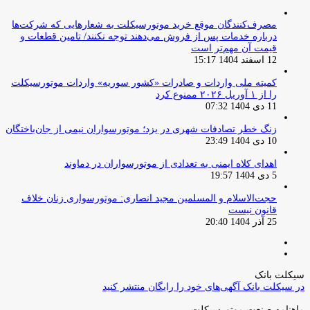
مصرف‌کنندگان موقع خرید موتورسیکلت به شعارهایی که شرکت‌ها
درباره خدمات پس از فروش می‌دهند توجه نکنند/ تامین قطعات و
قیمت آن مهم‌تر است
12 اسفند 1404 15:17
کمیته ملی واردات و صادرات «کشور سوریه» واردات موتورسیکلت
را از ۱ آوریل ۲۰۲۶ ممنوع کرد
11 دی 1404 07:32
زنگ خطر تصادفات شهری در یزد؛ موتورسواران نیمی از جان‌باختگان
10 دی 1404 23:49
اهدای کلاه ایمنی به تعدادی از موتورسواران در دماوند
5 دی 1404 19:57
حجت‌الاسلام و المسلمین مجید انصاری: موتورسواری زنان خلاف
قانون نیست
25 آذر 1404 20:40
صفحه
صفحه
قبلی
بعدی
سیکلت بانک
در سیکلت بانک آگهی‌های خود را رایگان منتشر کنید
ماهنامه صنعت موتورسیکلت