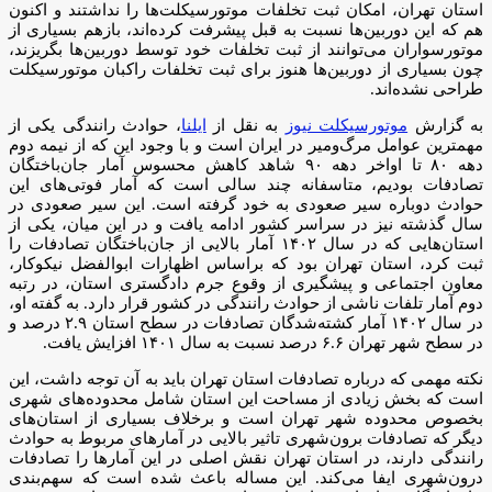
استان تهران، امکان ثبت تخلفات موتورسیکلت‌ها را نداشتند و اکنون
هم که این دوربین‌ها نسبت به قبل پیشرفت کرده‌اند، بازهم بسیاری از
موتورسواران می‌توانند از ثبت تخلفات خود توسط دوربین‌ها بگریزند،
چون بسیاری از دوربین‌ها هنوز برای ثبت تخلفات راکبان موتورسیکلت
طراحی نشده‌اند.
به گزارش
موتورسیکلت نیوز
به نقل از
ایلنا
، حوادث رانندگی یکی از
مهمترین عوامل مرگ‌ومیر در ایران است و با وجود این که از نیمه دوم
دهه ۸۰ تا اواخر دهه ۹۰ شاهد کاهش محسوس آمار جان‌باختگان
تصادفات بودیم، متاسفانه چند سالی است که آمار فوتی‌های این
حوادث دوباره سیر صعودی به خود گرفته است. این سیر صعودی در
سال گذشته نیز در سراسر کشور ادامه یافت و در این میان، یکی از
استان‌هایی که در سال ۱۴۰۲ آمار بالایی از جان‌باختگان تصادفات را
ثبت کرد، استان تهران بود که براساس اظهارات ابوالفضل نیکوکار،
معاون اجتماعی و پیشگیری از وقوع جرم دادگستری استان، در رتبه
دوم آمار تلفات ناشی از حوادث رانندگی در کشور قرار دارد. به گفته او،
در سال ۱۴۰۲ آمار کشته‌شدگان تصادفات در سطح استان ۲.۹ درصد و
در سطح شهر تهران ۶.۶ درصد نسبت به سال ۱۴۰۱ افزایش یافت.
نکته مهمی که درباره تصادفات استان تهران باید به آن توجه داشت، این
است که بخش زیادی از مساحت این استان شامل محدوده‌های شهری
بخصوص محدوده شهر تهران است و برخلاف بسیاری از استان‌های
دیگر که تصادفات برون‌شهری تاثیر بالایی در آمارهای مربوط به حوادث
رانندگی دارند، در استان تهران نقش اصلی در این آمارها را تصادفات
درون‌شهری ایفا می‌کند. این مساله باعث شده است که سهم‌بندی