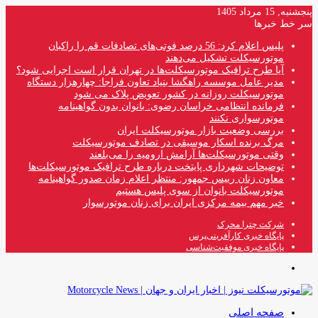
پنجشنبه, 15 مرداد 1405
سر خط خبرها
پلیس اعلام کرد: 56 درصد فوتی‌های تصادفات قم را راکبان
موتورسیکلت تشکیل می‌دهند
آیا طرح ترافیک موتورسیکلت‌ها در تهران قرار است اجرایی شود؟
مدیر عامل موسسه راهگشا بنیاد تعاون فراجا: چهارهزار دستگاه
موتورسیکلت روزانه در کشور تعویض پلاک می شود
فرمانده انتظامی خراسان رضوی: بانوان بدون گواهینامه
موتورسواری نکنند
بررسی وضعیت بازار موتورسیکلت ایران
مرگ برنده اسکار موسیقی در تصادف موتورسیکلت
وقتی موتورسیکلت‌ها آرامش ارومیه را می‌بلعند
توضیحات شهرداری پایتخت درباره طرح ترافیک موتورسیکلت‌ها
معاون زنان رییس جمهور: منتظر اعلام زمان صدور گواهینامه
موتورسیکلت بانوان از سوی پلیس هستیم
خبر مهم بیمه مرکزی ایران برای زنان موتورسوار
شرکت چترا محرک
پایگاه خبری کارآفرینی‌پرس
پایگاه خبری موفقیت‌شناسی
منو
صفحه اصلی