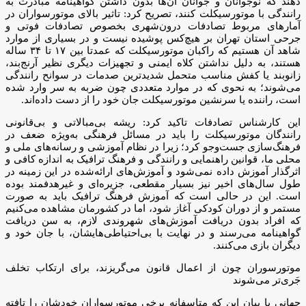
دهند که نوجوانان و جوانان آن‌ها بدون داشتن گواهینامه مبادرت به
رانندگی با موتورسیکلت کنند، تصریح کرد: تاثیر بالای موتورسواران در
آمارهای مربوط تصادفات درون‌شهری بخصوص تصادفات فوتی و
جرحی استان تهران بر هیچ‌کس پوشیده نیست و در بسیاری از موارد
شاهد آن هستیم که راکبان موتورسیکلت که عمدتا بین ۱۷ تا ۳۴ ساله
هستند، به دلیل نداشتن کلاه ایمنی و تجهیزات دیگری نظیر آرنج‌بند،
زانوبند یا کفش مناسب متحمل شدیدترین صدمات در سوانح رانندگی
می‌شوند؛ به نحوی که در موارد متعددی چون ضربه به سر وارد شده
است، راننده یا سرنشین موتورسیکلت جان خود را از دست داده‌اند.
این کارشناس تصادفات تاکید کرد: ریشه بی‌مبالاتی و بی‌قانونی
رانندگان موتورسیکلت را باید در مسائل فرهنگی به‌ویژه ضعف در
فرهنگ‌سازی جست‌وجو کرد؛ زیرا در نظام آموزشی و رسانه‌های ملی و
محلی ما، قوانین راهنمایی و رانندگی و فرهنگ ترافیک به اندازه کافی و
اثرگذار آموزش داده نمی‌شود و آموزش‌های ارائه‌شده در این زمینه در
طول سال‌های اخیر نیز بسیار مقطعی، جزیره‌ای و غیرهدفمند بوده
است. این در حالی است که آموزش فرهنگ ترافیک باید به صورت
مستمر و از دوران کودکی آغاز شود، اما در کشورمان مشاهده می‌کنیم
که افراد بدون دریافت آموزش‌های شهروندی لازم، به سن دریافت
گواهینامه می‌رسند و در نهایت با بی‌احتیاطی‌هایشان، با جان خود و
دیگران بازی می‌کنند.
موتورسوران چون از اعمال قانون می‌گریزند، برای ارتکاب تخلف
جَری‌تر می‌شوند
جهانی با بیان این که متاسفانه برخی موتورسواران خودشان را تافته