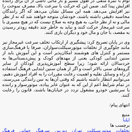
توام با نمره منفی در طول مسیر و بار مالی ناشی از آن برای راننده
افزایش پیدا کند. ضمن این که حرکت با سرعت بالا، مصرف سوخت را
نیز افزایش می‌دهد. همه این مسائل نشان می‌دهد که اگر رانندگان
محاسبه دقیقی داشته باشند، خودشان متوجه خواهند شد که نه از نظر
مالی و نه از نظر جانی، به هیچ وجه به صلاح نیست که در هیچ مسیری با
سرعت غیرمجاز حرکت کنند و نباید به خاطر چند دقیقه زودتر رسیدن
به مقصد، با جان و مال خود و دیگران بازی کنند.
وی در پایان تصریح کرد: پیشگیری از ارتکاب تخلف سرعت غیرمجاز نیز
مانند جلوگیری از تخلفات موتورسیکلت‌سواران، صرفا با فرهنگ‌سازی
مستمر و کنترل های هوشمند امکان‌پذیر است و این آموزش باید از
سنین ابتدایی کودکی یعنی از مهدهای کودک و پیش‌دبستانی‌ها به
خردسالان ارائه شود؛ زیرا سطح آموزش‌پذیری کودکان از سایر
گروه‌های سنی بالاتر است و اگر از همان سنین ابتدایی فرهنگ استفاده
از راه و وسایل نقلیه و اهمیت رعایت مقررات را به افراد آموزش دهیم،
می‌توانیم انتظار داشته باشیم که وقتی آن‌ها به سن رانندگی می‌رسند،
در تمام شرایط اعم از این که به عنوان عابر پیاده، موتورسوار و راننده
یا سرنشین خودرو مشغول تردد در خیابان‌ها باشند، قانون را رعایت
کنند.
انتهای پیام/
منبع
ایلنا
برچسب ها
تخلفات موتورسیکلت
تهران
دوربین
سرهنگ جهانی
فرهنگ