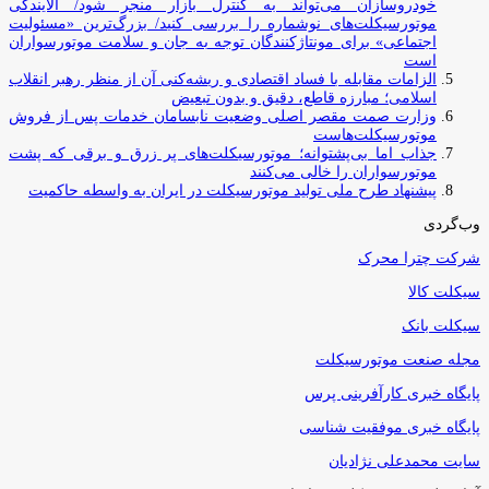
خودروسازان می‌تواند به کنترل بازار منجر شود/ آلایندگی
موتورسیکلت‌های نوشماره را بررسی کنید/ بزرگ‌ترین «مسئولیت
اجتماعی» برای مونتاژکنندگان توجه به جان و سلامت موتورسواران
است
الزامات مقابله با فساد اقتصادی و ریشه‌کنی آن از منظر رهبر انقلاب
اسلامی؛ مبارزه قاطع، دقیق و بدون تبعیض
وزارت صمت مقصر اصلی وضعیت نابسامان خدمات پس از فروش
موتورسیکلت‌هاست
جذاب اما بی‌پشتوانه؛ موتورسیکلت‌های پر زرق‌ و برقی که پشت
موتورسواران را خالی می‌کنند
پیشنهاد طرح ملی تولید موتورسیکلت در ایران به واسطه حاکمیت
وب‌گردی
شرکت چترا محرک
سیکلت کالا
سیکلت بانک
مجله صنعت موتورسیکلت
پایگاه خبری کارآفرینی پرس
پایگاه خبری موفقیت شناسی
سایت محمدعلی نژادیان