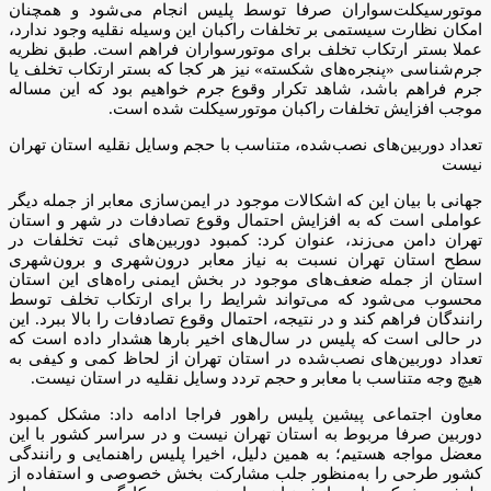
موتورسیکلت‌سواران صرفا توسط پلیس انجام می‌شود و همچنان
امکان نظارت سیستمی بر تخلفات راکبان این وسیله نقلیه وجود ندارد،
عملا بستر ارتکاب تخلف برای موتورسواران فراهم است. طبق نظریه
جرم‌شناسی «پنجره‌های شکسته» نیز هر کجا که بستر ارتکاب تخلف یا
جرم فراهم باشد، شاهد تکرار وقوع جرم خواهیم بود که این مساله
موجب افزایش تخلفات راکبان موتورسیکلت شده است.
تعداد دوربین‌های نصب‌شده، متناسب با حجم وسایل نقلیه استان تهران
نیست
جهانی با بیان این که اشکالات موجود در ایمن‌سازی معابر از جمله دیگر
عواملی است که به افزایش احتمال وقوع تصادفات در شهر و استان
تهران دامن می‌زند، عنوان کرد: کمبود دوربین‌های ثبت تخلفات در
سطح استان تهران نسبت به نیاز معابر درون‌شهری و برون‌شهری
استان از جمله ضعف‌های موجود در بخش ایمنی راه‌های این استان
محسوب می‌شود که می‌تواند شرایط را برای ارتکاب تخلف توسط
رانندگان فراهم کند و در نتیجه، احتمال وقوع تصادفات را بالا ببرد. این
در حالی است که پلیس در سال‌های اخیر بارها هشدار داده است که
تعداد دوربین‌های نصب‌شده در استان تهران از لحاظ کمی و کیفی به
هیچ وجه متناسب با معابر و حجم تردد وسایل نقلیه در استان نیست.
معاون اجتماعی پیشین پلیس راهور فراجا ادامه داد: مشکل کمبود
دوربین صرفا مربوط به استان تهران نیست و در سراسر کشور با این
معضل مواجه هستیم؛ به همین دلیل، اخیرا پلیس راهنمایی و رانندگی
کشور طرحی را به‌منظور جلب مشارکت بخش خصوصی و استفاده از