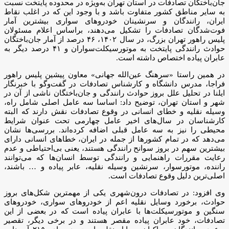
جان‌باختگان تصادفات در استان تهران به‌ویژه در محدوده پایتخت نسبت
به سایر مناطق کشور متفاوت باشد و با وجود این که در اغلب نقاط
ایران، رانندگان و سرنشینان خودروهای سواری بیشترین آمار
فوت‌شدگان تصادفات را تشکیل می‌دهند، براساس اعلام مسئولان
پلیس راهور تهران بزرگ، در سال ۱۴۰۲، ۴۶ درصد از آمار جان‌باختگان
حوادث رانندگی پایتخت به موتورسیکلت‌سواران و ۴۱ درصد دیگر به
عابران پیاده اختصاص داشته است.
در همین راستا «سرهنگ عین‌الله جهانی» معاون پیشین پلیس راهور
فراجا، مدرس دانشگاه و کارشناس تصادفات در گفت‌وگو با خبرنگار
ایلنا در تحلیل علل بروز حوادث رانندگی و جان‌باختگان ناشی از آن در
شهر و استان تهران، توضیح داد: اساسا سه عامل اصلی شامل راه،
وسیله نقلیه و خطای انسانی در وقوع تصادفات نقش دارند که البته
کارشناسان در سال‌های اخیر عامل چهارمی تحت عنوان شرایط
محیطی را نیز به سه عامل قبلی اضافه کرده‌اند. بررسی‌ها نشان
می‌دهد که در تمام کشورها از جمله در ایران، خطاهای انسانی دارای
بیشترین سهم در بروز سوانح رانندگی هستند، یعنی بی‌احتیاطی و عدم
رعایت مقررات راهنمایی و رانندگی توسط انسان‌ها که می‌توانند
راننده، موتورسوار، سرنشین وسیله نقلیه، عابر پیاده و … باشند،
اصلی‌ترین دلیل وقوع تصادفات است.
وی افزود: در تصادفات درون‌شهری یکی از مهمترین شکل‌های بروز
حوادث، برخورد وسایل نقلیه اعم از خودروهای سواری، خودروهای
سنگین و موتورسیکلت‌ها با عابران پیاده است که در بعضی از این
تصادفات، خود عابران پیاده مقصر هستند و در برخی دیگر، تقصیر