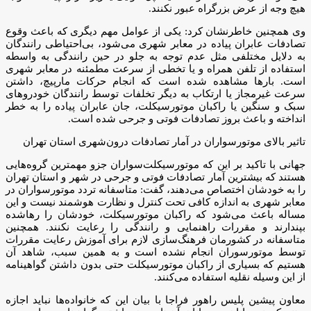
هیچ وجه از عرض بزرگراه عبور نکنند.
وی همچنین خاطرنشان کرد: یکی از عوامل مهم دیگری که باعث وقوع
تصادفات عابران پیاده در معابر شهری می‌شود، بی‌احتیاطی رانندگان
به دلایل مختلفی مثل عدم توجه به جلو در حین رانندگی به واسطه
استفاده از تلفن همراه و یا تخطی از سرعت مطمئنه در معابر شهری
است. بارها مشاهده شده است که انجام حرکات مارپیچ، داشتن
سرعت غیرمجاز یا ارتکاب به دیگر تخلفات توسط رانندگان خودروهای
سبک و سنگین یا راکبان موتورسیکلت، جان عابران پیاده را به خطر
انداخته و باعث بروز تصادفات فوتی و جرحی شده است.
تاثیر بالای موتورسواران در آمار تصادفات درون‌شهری استان تهران
جهانی با تاکید بر این که موتورسیکلت‌سواران جزو مهمترین گروه‌هایی
هستند که بیشترین آمار تصادفات فوتی و جرحی در شهر و استان تهران
را به خودشان اختصاص می‌دهند، گفت: متاسفانه تردد موتورسواران در
معابر شهری به اندازه کافی تحت کنترل و نظارت هوشمند نیست و این
مساله باعث می‌شود که راکبان موتورسیکلت، خودشان را رهاشده
بپندارند و مقررات راهنمایی و رانندگی را رعایت نکنند. همچنین
متاسفانه در کشورمان فرهنگ‌سازی لازم برای آموزش رعایت مقررات
توسط موتورسوران انجام نشده است و به همین سبب، شاهد آن
هستیم که بسیاری از راکبان موتورسیکلت حتی بدون داشتن گواهینامه
از این وسیله نقلیه استفاده می‌کنند.
معاون پیشین پلیس راهور فراجا با بیان این که خانواده‌ها نباید اجازه