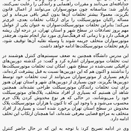
جدابافته‌ای می‌دانند و مقررات راهنمایی و رانندگی را رعایت نمی‌کنند،
یادآور شد: متاسفانه چون موتورسواران می‌توانند از اعمال قانون
بگریزند، معمولا بیشتر تخلفات آن‌ها بدون کیفر باقی می‌ماند و این
مساله راکبان موتورسیکلت را برای ارتکاب تخلفات بعدی، جَری‌تر
می‌کند؛ بنابراین تخلفات موتورسیکلت‌سواران به عنوان یکی از عوامل
مهم بروز تصادفات در سطح شهر و استان تهران، در درجه اول ریشه
فرهنگی دارد و تا زمانی که فرهنگ‌سازی مورد نیاز انجام نشود، هرچقدر
موتورسواران متخلف جریمه شوند یا وسیله نقلیه آن‌ها توقیف شود،
بازهم تخلفات موتورسیکلت‌ها ادامه خواهد داشت.
این مدرس دانشگاه همچنین به ضعف سیستم‌های کنترل هوشمند در
ثبت تخلفات موتورسواران اشاره کرد و گفت: در گذشته دوربین‌های
ترافیکی نصب‌شده در سطح شهر، امکان ثبت تخلفات موتورسیکلت‌ها
را نداشتند و اکنون هم که این دوربین‌ها نسبت به قبل پیشرفت کرده‌اند،
بازهم بسیاری از موتورسواران می‌توانند از ثبت تخلفات خود توسط
دوربین‌ها بگریزند، چون بسیاری از دوربین‌های شهر و استان تهران هنوز
برای ثبت تخلفات رانندگان موتورسیکلت طراحی نشده‌اند. همچنین
شاهد آن هستیم که بسیاری از افراد متخلف، پلاک‌های موتورسیکلت
خود را می‌پوشانند، در حالی که هر نوع مخدوش کردن پلاک جرم
محسوب می‌شود و با وجود این که تا کنون با هزاران موتورسیکلت پلاک
مخدوش در سطح استان تهران برخورد شده است و بسیاری از افراد
متخلف به مراجع قضایی معرفی شده‌اند، اما همچنان ارتکاب این تخلف
ادامه دارد.
وی در ادامه تصریح کرد: با توجه به این که در حال حاضر کنترل