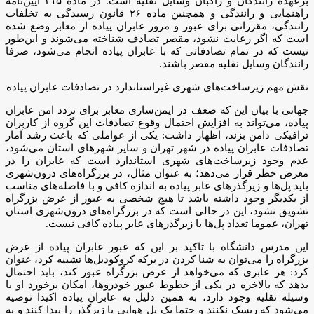
برعهده رانندگان و راکبان وسایل نقلیه است. در ماده ۲۱۵ آیین‌نامه
راهنمایی و رانندگی و همچنین ماده ۲۶ قانون رسیدگی به تخلفات
رانندگی، مقرراتی برای عبور و مرور عابران پیاده از معابر وضع شده
است که اگر رعایت نشود، مقصر تصادف شناخته می‌شوند و این‌طور
نیست که در تمام تصادفاتی که با عابران پیاده انجام می‌شود، صرفا
رانندگان وسایل نقلیه مقصر باشند.
نقش مهم زیرساخت‌های شهری غیراستاندارد در تصادفات عابران پیاده
جهانی با بیان این که ضعف در ایمن‌سازی معابر برای تردد امن عابران
پیاده، می‌تواند به افزایش احتمال وقوع تصادفات این گروه از کاربران
ترافیکی دامن بزند، اظهار داشت: یکی از عواملی که باعث رشد آمار
تصادفات عابران پیاده در شهر تهران و سایر شهرهای استان می‌شود،
عدم وجود زیرساخت‌های شهری استاندارد است که عابران را در
معرض خطر قرار می‌دهد؛ به عنوان مثال، در بزرگراه‌های درون‌شهری
باید پل‌ها و زیرگذرهای عابر پیاده به اندازه کافی و با فاصله‌های مناسب
از یکدیگر وجود داشته باشد تا هیچ شخصی به عبور از عرض بزرگراه
تشویق نشود، این در حالی است که در بزرگراه‌های درون‌شهری استان
تهران، عموما تعداد پل‌ها یا زیرگذرهای عابر پیاده کافی نیست.
این مدرس دانشگاه با تاکید بر این که عبور عابران پیاده از عرض
بزرگراه را می‌توان به شنا کردن در برکه کروکودیل‌ها تشبیه کرد، عنوان
کرد: هر عابری که می‌خواهد از عرض بزرگراه عبور کند، باید احتمال
بدهد که بالاخره در یکی از خطوط عبور خودروها، امکان برخورد او با
وسیله نقلیه وجود دارد، به همین دلیل به عابران پیاده اکیدا توصیه
می‌شود که ریسک نکنند و حتما یک پل هوایی یا زیرگذر را پیدا کنند و به