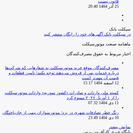
قانون نیست
25 آذر 1404 20:40
صفحه
صفحه
قبلی
بعدی
سیکلت بانک
در سیکلت بانک آگهی‌های خود را رایگان منتشر کنید
ماهنامه صنعت موتورسیکلت
اخبار مربوط به حقوق مصرف‌کنندگان
مصرف‌کنندگان موقع خرید موتورسیکلت به شعارهایی که شرکت‌ها
درباره خدمات پس از فروش می‌دهند توجه نکنند/ تامین قطعات و
قیمت آن مهم‌تر است
12 اسفند 1404 15:17
کمیته ملی واردات و صادرات «کشور سوریه» واردات موتورسیکلت
را از ۱ آوریل ۲۰۲۶ ممنوع کرد
11 دی 1404 07:32
زنگ خطر تصادفات شهری در یزد؛ موتورسواران نیمی از جان‌باختگان
10 دی 1404 23:49
نمایش بیشتر
پایگاه خبری کارآفرینی پرس