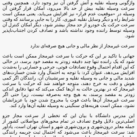
واژگونی وسیله نقلیه و آتش گرفتن آن نیز وجود دارد. همچنین وقتی
سرعت وسیله نقلیه بیش از حد بالا می‌رود، امکان قرار گرفتن آن
وسیله در «موقعیت عدم فرار» نیز افزایش می‌یابد، یعنی ممکن است
شرایط راه و دیگر وسایل نقلیه عبوری، کار را به جایی برسانند که وقتی
سرعت حرکت یک خودرو از حد مجاز بیشتر شود، دیگر امکان کنترل آن
وسیله توسط راننده وجود نداشته باشد و تصادف کردن اجتناب‌ناپذیر
شود.
سرعت غیرمجاز از نظر مالی و جانی هیچ صرفه‌ای ندارد
جهانی با تاکید بر این که حرکت با سرعت غیرمجاز ممکن است باعث
شود که یک راننده تنها چند دقیقه زودتر به مقصد خود برسد، در حالی
که این اقدام احتمال وقوع تصادفات فوتی، جرحی و خسارتی را به‌شدت
افزایش می‌دهد، عنوان کرد: با توجه به احتمال وارد شدن خسارت‌های
شدید مالی و جانی به وسیله نقلیه و سرنشینان آن، رانندگان اگر کمی
هوش و دقت به خرج دهند، متوجه خواهند شد که حرکت با سرعت
غیرمجاز که در بهترین حالت به آن‌ها کمک می‌کند که تنها دقایق اندکی
زودتر به مقصد برسند، به هیچ وجه به‌صرفه نیست، زیرا حتی اگر
سرعت غیرمجاز آن‌ها باعث فوت یا مجروح شدن خود یا عزیزانشان
نشود، ممکن است هزینه‌های سنگینی به وسیله نقلیه آن‌ها وارد کند.
این مدرس دانشگاه با بیان این که تخطی از سرعت مجاز جزو
اصلی‌ترین دلایل وقوع تصادف در تمام محورهای مواصلاتی کشور از
جمله معابر درون‌شهری و برون‌شهری شهر و استان تهران است، یادآور
شد: سرعت غیرمجاز باعث می‌شود که احتمال ثبت جریمه رانندگی