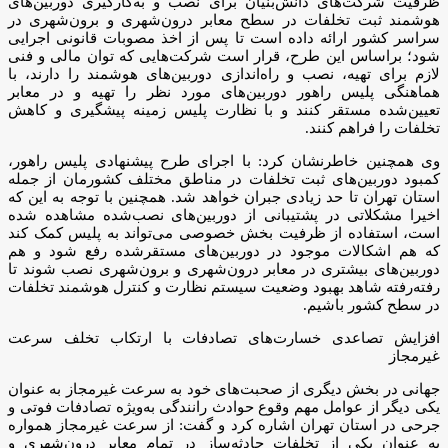
ظرفیت شرکت‌های دانش‌بنیان برای نصب و به‌کارگیری دوربین‌های
هوشمند ثبت تخلفات در سطح معابر درون‌شهری و برون‌شهری در
سراسر کشور ارائه داده است تا پس از اخذ مصوبات قانونی اجرایی
شود؛ براساس این طرح، قرار است شرکت‌هایی که توان مالی و فنی
لازم برای تهیه، نصب و راه‌اندازی دوربین‌های هوشمند را دارند، با
هماهنگی پلیس راهور دوربین‌های مورد نظر را تهیه و در معابر
تعیین‌شده مستقر کنند و با نظارت پلیس زمینه پیشگیری و کاهش
تخلفات را فراهم کنند.
وی همچنین خاطرنشان کرد: با اجرای طرح پیشنهادی پلیس راهور،
کمبود دوربین‌های ثبت تخلفات در مناطق مختلف کشورمان از جمله
استان تهران تا حد زیادی جبران خواهد شد. همچنین با توجه به این که
اخیرا مشکلاتی در پشتیبانی از دوربین‌های نصب‌شده مشاهده شده
است، استفاده از ظرفیت بخش خصوصی می‌تواند به پلیس کمک کند
که هم اشکالات موجود در دوربین‌های مستقرشده رفع شود و هم
دوربین‌های بیشتری در معابر درون‌شهری و برون‌شهری نصب شوند تا
رفته‌رفته شاهد بهبود وضعیت سیستم نظارت و کنترل هوشمند تخلفات
در سطح کشور باشیم.
افزایش تصاعدی خسارت‌های تصادفات با ارتکاب تخلف سرعت
غیرمجاز
جهانی در بخش دیگری از صحبت‌های خود به سرعت غیرمجاز به عنوان
یکی دیگر از عوامل مهم وقوع حوادث رانندگی به‌ویژه تصادفات فوتی و
جرحی در استان تهران اشاره کرد و گفت: از سرعت غیرمجاز همواره
به عنوان یکی از تخلفات حادثه‌ساز در تمام معابر درون‌شهری و