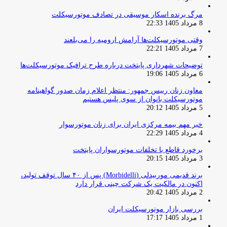
مرگ برنده اسکار موسیقی در تصادف موتورسیکلت
8 مرداد 1405 22:33
وقتی موتورسیکلت‌ها آرامش ارومیه را می‌بلعند
7 مرداد 1405 22:21
توضیحات شهرداری پایتخت درباره طرح ترافیک موتورسیکلت‌ها
6 مرداد 1405 19:06
معاون زنان رییس جمهور: منتظر اعلام زمان صدور گواهینامه
موتورسیکلت بانوان از سوی پلیس هستیم
5 مرداد 1405 20:12
خبر مهم بیمه مرکزی ایران برای زنان موتورسوار
4 مرداد 1405 22:29
برخورد قاطع با تخلفات موتورسواران پایتخت
3 مرداد 1405 20:15
برند قدیمی موربیدلی (Morbidelli) پس از ۴۰ سال توقف تولید،
اکنون در مالکیت یک شرکت چینی قرار دارد
2 مرداد 1405 20:42
بررسی بازار موتورسیکلت ایران
1 مرداد 1405 17:17