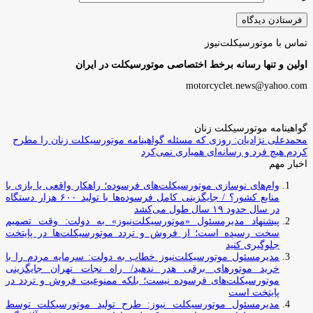
تماس با موتورسیکلت‌نیوز
اولین و تنها رسانه برخط اختصاصی موتورسیکلت در ایران
motorcyclet.news@yahoo.com
گواهینامه موتورسیکلت زنان
محمدعلی نژادیان: روزی که مسئله گواهینامه موتورسیکلت زنان را مطرح
کردم هیچ فرد و رسانه‌ای همیاری نمی‌کرد
اخبار مهم
وام‌های نوسازی موتورسیکلت‌های فرسوده؛ راهکار واقعی یا بازی با
منابع کشور؟ / جایگزینی کامل فرسوده‌ها با تولید ۶۰۰ هزار دستگاه
در سال حدود ۱۹ سال طول می‌کشد
پیشنهاد مدیرمسئول «موتورسیکلت‌نیوز» به دولت: وقت تصمیم
سخت رسیده است؛ از فروش و تردد موتورسیکلت‌ها در پایتخت
جلوگیری کنید
مدیرمسئول موتورسیکلت‌نیوز خطاب به دولت: سرمایه مردم را با
خرید موتورهای برقی هدر ندهید/ راه نجات تهران جایگزینی
موتورسیکلت‌های فرسوده نیست؛ بلکه ممنوعیت فروش و تردد در
پایتخت است
مدیرمسئول موتورسیکلت نیوز: طرح تولید موتورسیکلت توسط