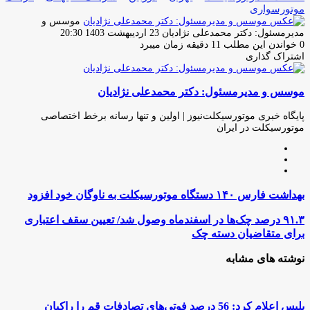
موتورسوارى
موسس و
ارسال
مدیرمسئول: دکتر محمدعلی نژادیان
23 اردیبهشت 1403 20:30
ایمیل
0
خواندن این مطلب 11 دقیقه زمان میبرد
اشتراک گذاری
چاپ
فیس
توئیتر
واتس
تلگرام
لینکدین
اشتراک
(X)
آپ
بوک
گذاری
موسس و مدیرمسئول: دکتر محمدعلی نژادیان
از
طریق
ایمیل
پایگاه خبری موتورسیکلت‌نیوز | اولین و تنها رسانه برخط اختصاصی
موتورسیکلت در ایران
وبسایت
لینکدین
اینستاگرام
بهداشت
بهداشت فارس ۱۴۰ دستگاه موتورسیکلت به ناوگان خود افزود
فارس
۱۴۰
۹۱.۳
۹۱.۳ درصد چک‌ها در اسفندماه وصول شد/ تعیین سقف اعتباری
دستگاه
درصد
برای متقاضیان دسته چک
موتورسیکلت
چک‌ها
به
در
نوشته های مشابه
ناوگان
اسفندماه
خود
وصول
افزود
شد/
تعیین
پلیس اعلام کرد: 56 درصد فوتی‌های تصادفات قم را راکبان