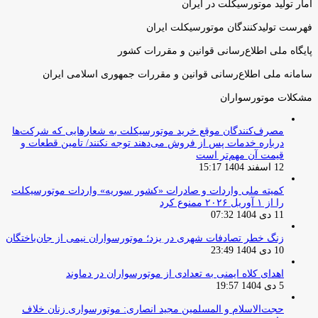
آمار تولید موتورسیکلت در ایران
فهرست تولیدکنندگان موتورسیکلت ایران
پایگاه ملی اطلاع‌رسانی قوانین و مقررات کشور
سامانه ملی اطلاع‌رسانی قوانین و مقررات جمهوری اسلامی ایران
مشکلات موتورسواران
مصرف‌کنندگان موقع خرید موتورسیکلت به شعارهایی که شرکت‌ها
درباره خدمات پس از فروش می‌دهند توجه نکنند/ تامین قطعات و
قیمت آن مهم‌تر است
12 اسفند 1404 15:17
کمیته ملی واردات و صادرات «کشور سوریه» واردات موتورسیکلت
را از ۱ آوریل ۲۰۲۶ ممنوع کرد
11 دی 1404 07:32
زنگ خطر تصادفات شهری در یزد؛ موتورسواران نیمی از جان‌باختگان
10 دی 1404 23:49
اهدای کلاه ایمنی به تعدادی از موتورسواران در دماوند
5 دی 1404 19:57
حجت‌الاسلام و المسلمین مجید انصاری: موتورسواری زنان خلاف