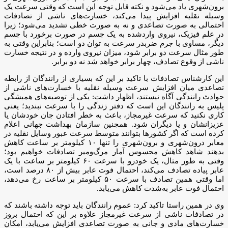
برون‌شهری یاد می‌شود و نکته قابل توجه این است که وقتی سرعت یک
وسیله نقلیه افزایش پیدا می‌کند، خسارت‌های ناشی از تصادفات
احتمالی به صورت تصاعدی و نه به صورت خطی تشدید می‌شود؛ زیرا
در علم فیزیک، نیروی واردشده به یک جسم در صورت برخورد با جسم
دیگر، مساوی با جرم ضربدر سرعت به توان دو است؛ بنابراین وقتی به
طور مثال سرعت دو برابر شود، میزان نیروی وارده و در نتیجه خسارت
ناشی از وقوع تصادف، چهار برابر خواهد شد نه دو برابر.
این کارشناس تصادفات با تاکید بر این که بسیاری از رانندگان از رابطه
تصاعدی میان افزایش سرعت وسیله نقلیه با خسارت‌های ناشی از
حوادث رانندگی آگاه نیستند، اظهار داشت: یکی از توصیه‌های همیشگی
پلیس به رانندگان این است که دفتر زندگی را با سرعت نبندید؛ یعنی
کاری نکنید که سرعت غیرمجاز، باعث به خطر افتادن جان خودشان یا
عزیزانشان و یا دیگران شود. همچنین سازمان بهداشت جهانی اعلام
کرده است که اگر کشورها بتوانند متوسط سرعت عبور وسایل نقلیه در
معابر درون‌شهری و برون‌شهری را تنها ۱۰ کیلومتر بر ساعت کاهش
بدهند شاهد کاهش محسوس آمار مرگ‌ومیر تصادفات خواهیم بود؛
وقتی به طور مثال، یک خودرو با سرعت ۶۰ کیلومتر بر ساعت با یک
عابر پیاده تصادف می‌کند، احتمال فوت عابر بیش از ۸۰ درصد است،
اما وقتی همین تصادف با سرعت ۵۰ کیلومتر بر ساعت رخ می‌دهد،
احتمال فوت عابر به‌شدت کاهش می‌یابد.
وی در همین راستا تاکید کرد: عموم رانندگان باید توجه داشته باشند که
در تصادفات ناشی از سرعت غیرمجاز علاوه بر این که احتمال بروز
خسارت‌های مادی و جانی به صورت تصاعدی افزایش می‌یابد، امکان