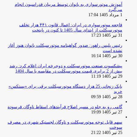
آموزش موتورسواری به بانوان توسط مربیان فدراسیون انجام
می‌گیرد
1 مرداد 1405 17:04
فاجعه موتورسواری در ایران: اعمال قانون ۴۴۱ هزار تخلف
موتورسیکلت از ابتدای سال 1405 تا کنون در پایتخت
31 تیر 1405 17:23
رئیس پلیس راهور: صدور گواهینامه موتورسیکلت بانوان هنوز آغاز
نشده است
30 تیر 1405 16:14
پیشکسوت صنعت موتورسیکلت و دوچرخه ایران اعلام کرد: رشد
بیش از 2 برابری قیمت موتورسیکلت در مقایسه با سال 1404
29 تیر 1405 11:19
بابک زنجانی 25 هزار دستگاه موتورسیکلت برقی برای «پستکس»
خرید
28 تیر 1405 09:59
گامی رو به جلو در مسیر اصلاح فرآیندهای اسقاط ناوگان فرسوده
27 تیر 1405 19:09
سهم قابل توجه موتورسیکلت و ناوگان لجستیک شهری در مصرف
سوخت
25 تیر 1405 21:22