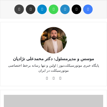
فیس بوک
توئیتر (X)
لینکدین
واتس آپ
تلگرام
اشتراک گذاری از طریق ایمیل
چاپ
موسس و مدیرمسئول: دکتر محمدعلی نژادیان
پایگاه خبری موتورسیکلت‌نیوز | اولین و تنها رسانه برخط اختصاصی
موتورسیکلت در ایران
وبسایت
لینکدین
اینستاگرام
بومی‌سازی
سامانه