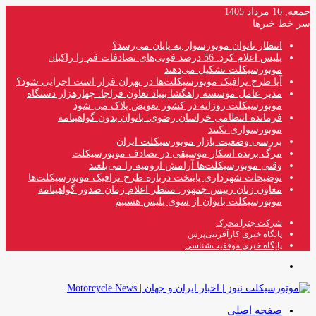
جمعه, 16 مرداد 1405
سر خط خبرها
انتظار بانوان موتورسوار به پایان می‌رسد؟
پلیس اعلام کرد: 56 درصد فوتی‌های تصادفات قم را راکبان
موتورسیکلت تشکیل می‌دهند
آیا طرح ترافیک موتورسیکلت‌ها در تهران قرار است اجرایی شود؟
مدیر عامل موسسه راهگشا بنیاد تعاون فراجا: چهارهزار دستگاه
موتورسیکلت روزانه در کشور تعویض پلاک می شود
فرمانده انتظامی خراسان رضوی: بانوان بدون گواهینامه
موتورسواری نکنند
بررسی وضعیت بازار موتورسیکلت ایران
مرگ برنده اسکار موسیقی در تصادف موتورسیکلت
وقتی موتورسیکلت‌ها آرامش ارومیه را می‌بلعند
توضیحات شهرداری پایتخت درباره طرح ترافیک موتورسیکلت‌ها
معاون زنان رییس جمهور: منتظر اعلام زمان صدور گواهینامه
موتورسیکلت بانوان از سوی پلیس هستیم
شرکت چترا محرک
پایگاه خبری کارآفرینی‌پرس
پایگاه خبری موفقیت‌شناسی
منو
صفحه اصلی