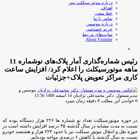
درباره موتورسیکلت نیوز
اهداف
خط مشی
تماس با ما
درباره موسس
حریم خصوصی
سایت‌های مرتبط
About Founder
جستجو
برای
رئیس شماره‌گذاری آمار پلاک‌های نوشماره 11
ماهه موتورسیکلت را اعلام کرد/ افزایش ساعت
کاری مراکز تعویض پلاک+جزئیات
موسس و
ارسال
مدیرمسئول: دکتر محمدعلی نژادیان
14 اسفند 1400 13:56
ایمیل
0
خواندن این مطلب 8 دقیقه زمان میبرد
در حوزه موتورسیکلت تعداد نو شماره ها ۲۲۶ هزار دستگاه بوده که
نسبت به مدت مشابه در سال گذشته ۳۵ درصد افزایش داشته است در
حوزه نقل و انتقال موتور سیکلت نیز با حدود ۲۲۴ هزار و هشتصد خودرو
نسبت به سال گذشته با کاهش ۶ درصدی مواجه بوده‌ایم.