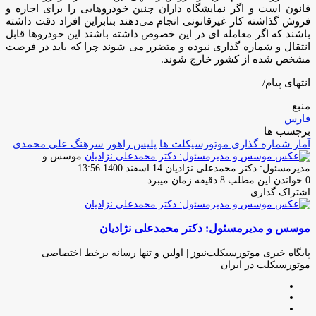
قانون است و اگر نمایشگاه داران چنین خودروهایی را برای اجاره و
فروش گذاشته کار غیرقانونی انجام می‌دهند بنابراین افراد دقت داشته
باشند که اگر معامله ای در این خصوص داشته باشند این خودروها قابل
انتقال و شماره گذاری نبوده و متضرر می شوند چرا که باید در فرصت
مشخص شده از کشور خارج شوند.
انتهای پیام/
منبع
فارس
برچسب ها
آمار شماره گذاری موتورسیکلت ها
پلیس راهور
سرهنگ علی محمدی
موسس و
ارسال
مدیرمسئول: دکتر محمدعلی نژادیان
14 اسفند 1400 13:56
ایمیل
0
خواندن این مطلب 8 دقیقه زمان میبرد
اشتراک گذاری
چاپ
فیس
توئیتر
واتس
تلگرام
لینکدین
اشتراک
(X)
آپ
بوک
گذاری
موسس و مدیرمسئول: دکتر محمدعلی نژادیان
از
طریق
ایمیل
پایگاه خبری موتورسیکلت‌نیوز | اولین و تنها رسانه برخط اختصاصی
موتورسیکلت در ایران
وبسایت
لینکدین
اینستاگرام