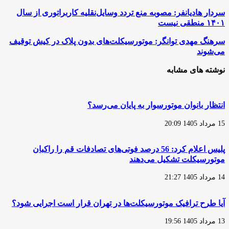
سردار
سردار هادیانفر: مصوبه منع تردد وسایل‌نقلیه کاربراتوری از سال
هادیانفر:
۱۴۰۱ منطقی نیست
مصوبه
منع
سرهنگ
سرهنگ مهدی توانگر: موتورسیکلت‌های بدون پلاک در کیش توقیف
تردد
مهدی
می‌شوند
وسایل‌نقلیه
توانگر:
کاربراتوری
موتورسیکلت‌های
نوشته های مشابه
از
بدون
سال
پلاک
۱۴۰۱
در
منطقی
کیش
انتظار بانوان موتورسوار به پایان می‌رسد؟
نیست
توقیف
می‌شوند
15 مرداد 1405 20:09
پلیس اعلام کرد: 56 درصد فوتی‌های تصادفات قم را راکبان
موتورسیکلت تشکیل می‌دهند
14 مرداد 1405 21:27
آیا طرح ترافیک موتورسیکلت‌ها در تهران قرار است اجرایی شود؟
13 مرداد 1405 19:56