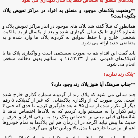
*پلاک‌های متعلق به اشخاص فقط یک سال نگهداری می شود
**وضعیت پلاک‌های موجود و متعلق به افراد در مراکز تعویض پلاک
چگونه است؟
همانطور که قبلاً گفته شد پلاک های موجود در انبار مراکز تعویض پلاک و
شماره گذاری تا یک سال نگهداری شده و بعد از یکسال از ید مالکیت
شخصی خارج و با حفظ سوابق به گردونه پلاک ها وارد شده و به
متقاضی جدید ارائه می شود.
باید گفت این اقدام هم به صورت سیستمی است و واگذاری پلاک ها با
کدپلاک‌های قدیمی اعم از ۱۱،۲۲،۳۳ و امثالهم بدون دخالت شخص
انجام می شود.
*پلاک رند نداریم!
**جناب سرهنگ آیا هنوز پلاک رند وجود دارد؟
چند سالی می شود که پلاک رند از گردونه شماره گذاری خارج شده
است، بدین صورت که از واگذاری پلاک‌هایی که غیر از کدپلاک، ۵ رقم
دیگر آن تکرار شده از سال ۹۵ به بعد جلوگیری کردیم تا حدی که حتی ۴
رقم تکرار را به سیستم وارد کردیم که به پلاک‌ها اختصاص ندهد تا
شائبه‌‌های قبلی مبنی بر اختصاص پلاک رند به برخی افراد و حرف و
حدیث ها پیش نیاید اگرچه در آن زمان هم این پلاک‌ها به تمام خودروها
اعم از ایرانی یا خارجی یا مدل بالا و پایین تعلق می گرفت.
در حال حاضر پلاک با ۴ یا ۵ رقم تکراری غیر از کدپلاک واگذار