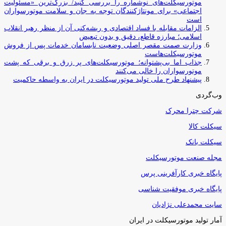
موتورسیکلت‌های نوشماره را بررسی کنید/ بزرگ‌ترین «مسئولیت
اجتماعی» برای مونتاژکنندگان توجه به جان و سلامت موتورسواران
است
الزامات مقابله با فساد اقتصادی و ریشه‌کنی آن از منظر رهبر انقلاب
اسلامی؛ مبارزه قاطع، دقیق و بدون تبعیض
وزارت صمت مقصر اصلی وضعیت نابسامان خدمات پس از فروش
موتورسیکلت‌هاست
جذاب اما بی‌پشتوانه؛ موتورسیکلت‌های پر زرق‌ و برقی که پشت
موتورسواران را خالی می‌کنند
پیشنهاد طرح ملی تولید موتورسیکلت در ایران به واسطه حاکمیت
وب‌گردی
شرکت چترا محرک
سیکلت کالا
سیکلت بانک
مجله صنعت موتورسیکلت
پایگاه خبری کارآفرینی پرس
پایگاه خبری موفقیت شناسی
سایت محمدعلی نژادیان
آمار تولید موتورسیکلت در ایران