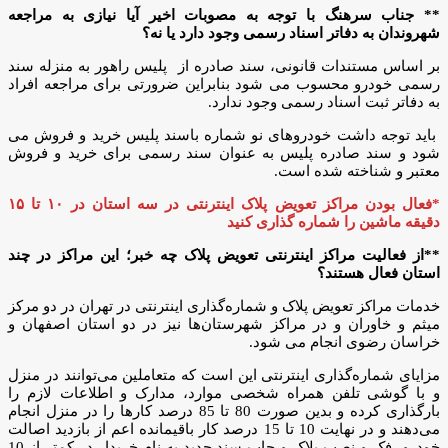
** جناب سرهنگ با توجه به مصوبات اخیر آیا نیازی به مراجعه
شهروندان به دفاتر اسناد رسمی وجود دارد یا نه؟
بر اساس مستندات قانونی، سند صادره از پلیس راهور به منزله سند
رسمی خودرو محسوب می شود بنابراین ضرورتی برای مراجعه افراد
به دفاتر ثبت اسناد رسمی وجود ندارد.
باید توجه داشت خودروهای نو شماره باسند پلیس خرید و فروش می
شود و سند صادره پلیس به عنوان سند رسمی برای خرید و فروش
معتبر و شناخته شده است.
*فعال بودن مراکز تعویض پلاک اینترنتی در سه استان در ۱۰ تا ۱۵
دقیقه ماشین را شماره گذاری کنید
**از فعالیت مراکز اینترنتی تعویض پلاک چه خبر؛ این مراکز در چند
استان فعال هستند؟
خدمات مراکز تعویض پلاک و شماره‌گذاری اینترنتی در تهران در دو مرکز
میثم و خاوران و در مراکز شهرستان‌ها نیز در دو استان اصفهان و
خراسان رضوی انجام می شود.
مزایای شماره‌گذاری اینترنتی این است که متعاملین می‌توانند در منزل
و با گوشی تلفن همراه شخصی موارد، مدارک و اطلاعات لازم را
بارگذاری کرده و بدین صورت 80 تا 85 درصد کارها را در منزل انجام
می‌دهند و در نهایت 10 تا 15 درصد کار باقیمانده اعم از بازدید اصالت
خودرو، فک و نصب پلاک و چاپ سند جدید به نام خریدار در کمتر از 10