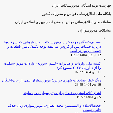
فهرست تولیدکنندگان موتورسیکلت ایران
پایگاه ملی اطلاع‌رسانی قوانین و مقررات کشور
سامانه ملی اطلاع‌رسانی قوانین و مقررات جمهوری اسلامی ایران
مشکلات موتورسواران
مصرف‌کنندگان موقع خرید موتورسیکلت به شعارهایی که شرکت‌ها
درباره خدمات پس از فروش می‌دهند توجه نکنند/ تامین قطعات و
قیمت آن مهم‌تر است
12 اسفند 1404 15:17
کمیته ملی واردات و صادرات «کشور سوریه» واردات موتورسیکلت
را از ۱ آوریل ۲۰۲۶ ممنوع کرد
11 دی 1404 07:32
زنگ خطر تصادفات شهری در یزد؛ موتورسواران نیمی از جان‌باختگان
10 دی 1404 23:49
اهدای کلاه ایمنی به تعدادی از موتورسواران در دماوند
5 دی 1404 19:57
حجت‌الاسلام و المسلمین مجید انصاری: موتورسواری زنان خلاف
قانون نیست