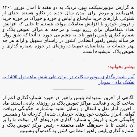
به گزارش موتورسیکلت نیوز، نزدیک به دو هفته تا آمدن نوروز ۱۴۰۱
باقی‌مانده و مردم برای آمدن سال جدید در تکاپو هستند. جدای از
شلوغی بازارهای خرید مایحتاج و لباس و خورد و خوراک در حوزه خرید
و فروش خودرو با افزایش معاملات مواجه هستیم تا جایی که افزایش
تعداد متقاضیان برای رزرو نوبت و مراجعه به مراکز تعویض پلاک و
شماره گذاری پلیس راهور ناجا به چشم می خورد تا آنجا که طبق روال
هر ساله پلیس راهور انتظامی‌ کشور در راستای تسهیل و ارائه هر چه
بهتر خدمات به متقاضیان، تمهیدات ویژه‌ای در حوزه شماره گذاری و
تعویض پلاک اندیشیده است.
بیشتر بخوانید:
آمار شماره‌گذاری موتورسیکلت در ایران طی شش ماهه اول 1400 به
تفکیک ماه + نمودار
آگاهی از آخرین تمهیدات پلیس راهور در حوزه شماره‌گذاری اعم از
ساعت کاری و فعالیت مراکز تعویض پلاک در روزهای پایانی اسفند ماه
، آخرین آمار نقل و انتقال و وسایل نقلیه نوشماره، چگونگی دریافت
گواهی احراز سکونت خودروهای خریداری شده از کارخانه ها و همچنین
چگونگی خرید و فروش و شماره گذاری خودروهای گذر موقت ما را بر
آن داشت تا با «
سرهنگ علی محمدی
» رئیس مرکز تعویض پلاک و
شماره گذاری پلیس راهور انتظامی کشور به گفت‌وگو بنشینیم.