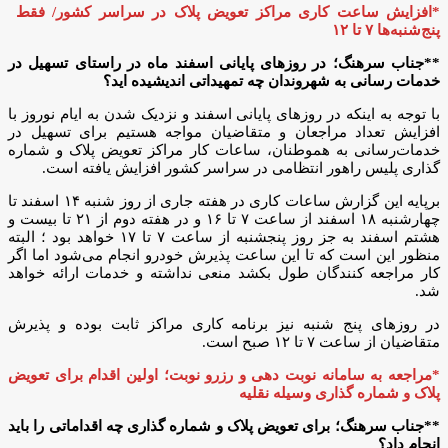
*افزایش ساعت کاری مراکز تعویض پلاک در سراسر کشور/ فقط
پنج‌شنبه‌ها ۷ تا ۱۲
**جناب سرهنگ؛ در روزهای پایانی اسفند ماه در راستای تسهیل در
خدمات رسانی به شهروندان چه تمهیداتی اندیشیده اید؟
با توجه به اینکه در روزهای پایانی اسفند و نزدیک شدن به ایام نوروز با
افزایش تعداد مراجعان و متقاضیان مواجه هستیم برای تسهیل در
خدمات‌رسانی به هموطنان، ساعات کار مراکز تعویض پلاک و شماره
گذاری پلیس راهور انتظامی در سراسر کشور افزایش یافته است.
برپایه این گزارش ساعات کاری در هفته جاری از روز شنبه ۱۴ اسفند تا
چهارشنبه ۱۸ اسفند از ساعت ۷ تا ۱۶ و در هفته دوم از ۲۱ تا بیست و
هشتم اسفند به جز روز پنجشنبه از ساعت ۷ تا ۱۷ خواهد بود ؛ البته
منظور این است که تا این ساعت پذیرش خودرو انجام می‌شود اما اگر
کار مراجعه کنندگان طول بکشد منعی نداشته و خدمات ارائه خواهد
شد.
در روزهای پنج شنبه نیز برنامه کاری مراکز ثابت بوده و پذیرش
متقاضیان از ساعت ۷ تا ۱۲ صبح است.
*مراجعه به سامانه نوبت دهی و رزرو نوبت؛ اولین اقدام برای تعویض
پلاک و شماره گذاری وسیله نقلیه
**جناب سرهنگ؛ برای تعویض پلاک و شماره گذاری چه اقداماتی را باید
انجام داد؟