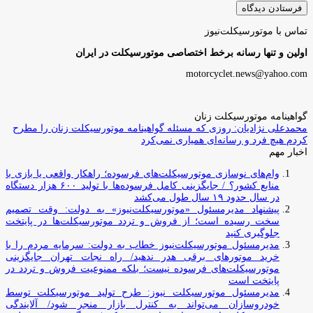
تماس با موتورسیکلت‌نیوز
اولین و تنها رسانه برخط اختصاصی موتورسیکلت در ایران
motorcyclet.news@yahoo.com
گواهینامه موتورسیکلت زنان
محمدعلی نژادیان: روزی که مسئله گواهینامه موتورسیکلت زنان را مطرح
کردم هیچ فرد و رسانه‌ای همیاری نمی‌کرد
اخبار مهم
وام‌های نوسازی موتورسیکلت‌های فرسوده؛ راهکار واقعی یا بازی با
منابع کشور؟ / جایگزینی کامل فرسوده‌ها با تولید ۶۰۰ هزار دستگاه
در سال حدود ۱۹ سال طول می‌کشد
پیشنهاد مدیرمسئول «موتورسیکلت‌نیوز» به دولت: وقت تصمیم
سخت رسیده است؛ از فروش و تردد موتورسیکلت‌ها در پایتخت
جلوگیری کنید
مدیرمسئول موتورسیکلت‌نیوز خطاب به دولت: سرمایه مردم را با
خرید موتورهای برقی هدر ندهید/ راه نجات تهران جایگزینی
موتورسیکلت‌های فرسوده نیست؛ بلکه ممنوعیت فروش و تردد در
پایتخت است
مدیرمسئول موتورسیکلت نیوز: طرح تولید موتورسیکلت توسط
خودروسازان می‌تواند به کنترل بازار منجر شود/ آلایندگی