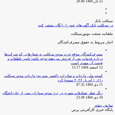
25 آذر 1404 20:40
صفحه
صفحه
قبلی
بعدی
سیکلت بانک
در سیکلت بانک آگهی‌های خود را رایگان منتشر کنید
ماهنامه صنعت موتورسیکلت
اخبار مربوط به حقوق مصرف‌کنندگان
مصرف‌کنندگان موقع خرید موتورسیکلت به شعارهایی که شرکت‌ها
درباره خدمات پس از فروش می‌دهند توجه نکنند/ تامین قطعات و
قیمت آن مهم‌تر است
12 اسفند 1404 15:17
کمیته ملی واردات و صادرات «کشور سوریه» واردات موتورسیکلت
را از ۱ آوریل ۲۰۲۶ ممنوع کرد
11 دی 1404 07:32
زنگ خطر تصادفات شهری در یزد؛ موتورسواران نیمی از جان‌باختگان
10 دی 1404 23:49
نمایش بیشتر
پایگاه خبری کارآفرینی پرس